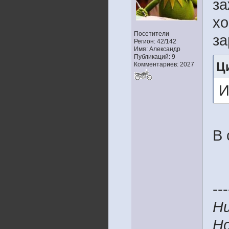
за
хо
Посетители
за
Регион: 42/142
Имя: Александр
Публикаций: 9
Ци
Комментариев: 2027
И
В 
---
Ни
Но