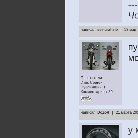
---
Че
написал:
ser-ural-sib
| 18 март
пу
м
Посетители
Имя: Сергей
Публикаций: 1
Комментариев: 39
написал:
DoZoR
| 21 марта 20
у 