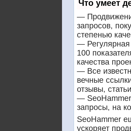
Что умеет 
— Продвижение
запросов, пок
степенью каче
— Регулярная 
100 показател
качества прое
— Все извест
вечные ссылки
отзывы, статьи
— SeoHammer п
запросы, на к
SeoHammer ещ
ускоряет прод