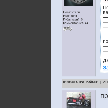
По
ва
Посетители
Имя: Yunir
— 
Публикаций: 0
— 
Комментариев: 44
— 
— 
—
п
— 
— 
Д
З
написал:
СТРИТРЭЙСЕР
| 21 
пр