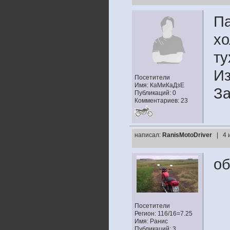
Па
хо
ту
Из
Посетители
Имя: КаМиКаДзЕ
За
Публикаций: 0
Комментариев: 23
написал:
RanisMotoDriver
| 4 
об
Посетители
Регион: 116/16=7.25
Имя: Ранис
Публикаций: 3