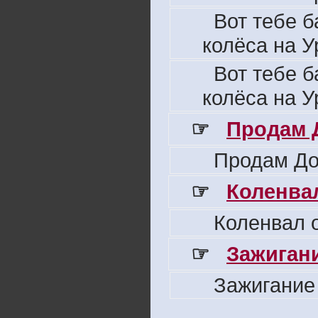
Вот тебе б
колёса на У
Вот тебе б
колёса на У
☞
Продам 
Продам До
☞
Коленвал
Коленвал о
☞
Зажигани
Зажигание