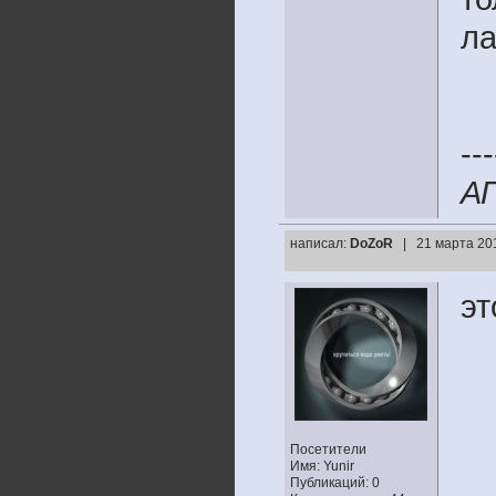
ла
---
А
написал:
DoZoR
| 21 марта 20
эт
Посетители
Имя: Yunir
Публикаций: 0