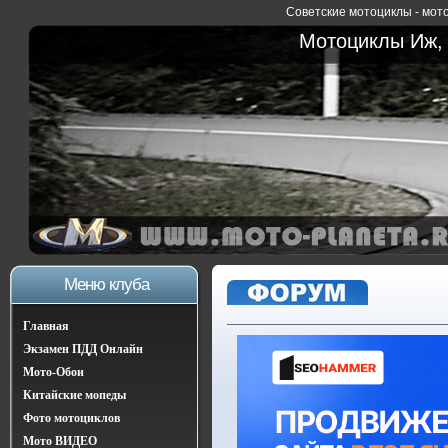
Советские мотоциклы - мото
Мотоциклы Иж, 
Меню клуба
Главная
Экзамен ПДД Онлайн
Мото-Обои
Китайские мопеды
Фото мотоциклов
Мото ВИДЕО