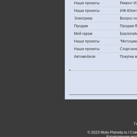
Наши проекты
Ремонт И
Наши проекты
ИЖ-Юпит
Электрика
Вопрос по
Продам
Продам Яп
Мой гараж
Берлога/м
Наши проекты
"Мотоцик
Наши проекты
Спартан
Автомобили
Покупка 
Г
© 2023 Moto-Planeta.ru / Со
Копирование мат