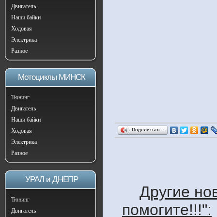
Двигатель
Наши байки
Ходовая
Электрика
Разное
Мотоциклы МИНСК
Тюнинг
Двигатель
Наши байки
Поделиться…
Ходовая
Электрика
Разное
УРАЛ и ДНЕПР
Другие но
Тюнинг
помогите!!!":
Двигатель