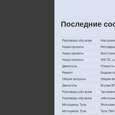
Последние со
Разговоры обо всем
Настроени
Наши проекты
Реставра
Наши проекты
Восстано
Наши проекты
ИЖ ПС с 
Двигатель
Планета 
Ремонт
Бедная с
Общие вопросы
Общие в
Двигатель
Втулки В
Разговоры обо всем
''катаемс
Разговоры обо всем
«Мотозима
Мотоциклы Тула
Японские 
Мотоциклы Тула
Тула ТМЗ 