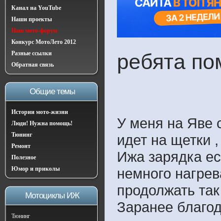
Канал на YouTube
Наши проекты
Наш мото-форум
Конкурс МотоЛето 2012
Разные ссылки
ребята пом
Обратная связь
Общие темы
Истории мото-жизни
У меня на Яве 
Люди! Нужна помощь!
Тюнинг
идет на щетки ,
Ремонт
Ижа зарядка ес
Полезное
Юмор и приколы
немного нагрев
продолжать так
Мотоциклы ИЖ
Заранее благод
Тюнинг