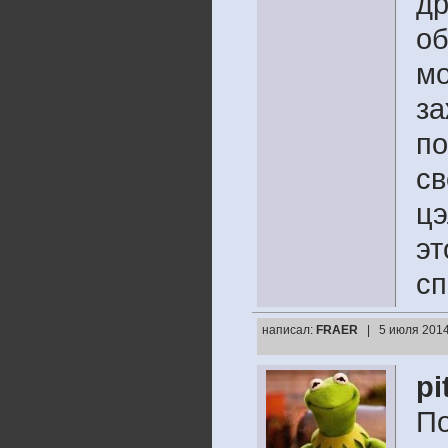
др
об
мо
за
по
св
цэ
эт
сп
написал:
FRAER
| 5 июля 2014
pi
По