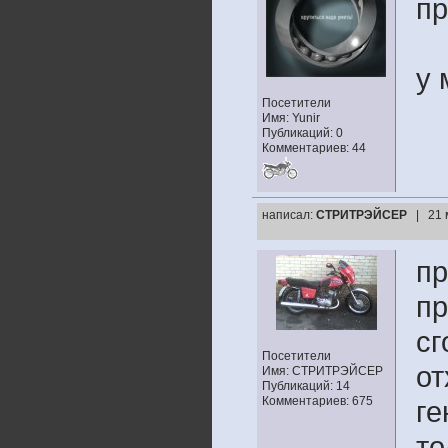
пр
у 
Посетители
Имя: Yunir
Публикаций: 0
Комментариев: 44
написал:
СТРИТРЭЙСЕР
| 21 
пр
пр
сг
Посетители
от
Имя: СТРИТРЭЙСЕР
Публикаций: 14
Комментариев: 675
ге
то