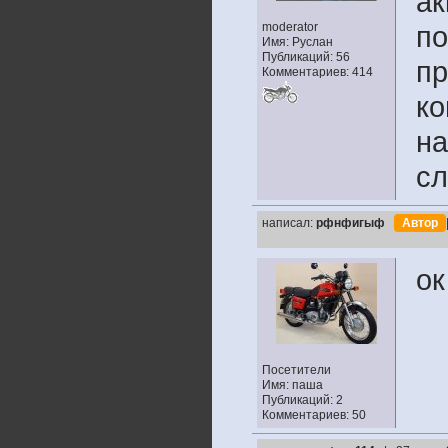
ак
moderator
по
Имя: Руслан
Публикаций: 56
пр
Комментариев: 414
ко
на
с
написал:
рфнфигыф
Автор
ок
Посетители
Имя: паша
Публикаций: 2
Комментариев: 50