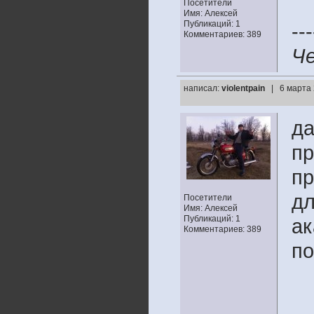
Посетители
Имя: Алексей
Публикаций: 1
---
Комментариев: 389
Че
написал:
violentpain
| 6 марта 
да
пр
пр
дл
Посетители
Имя: Алексей
Публикаций: 1
ак
Комментариев: 389
по