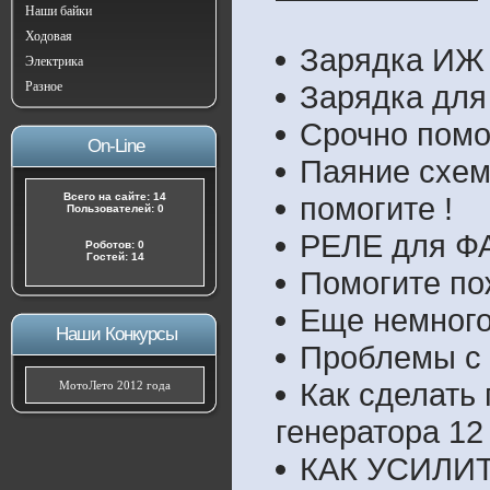
Наши байки
Ходовая
Зарядка ИЖ
Электрика
Разное
Зарядка для
Срочно помо
On-Line
Паяние схе
Всего на сайте: 14
помогите !
Пользователей: 0
РЕЛЕ для 
Роботов: 0
Гостей: 14
Помогите по
Еще немного
Наши Конкурсы
Проблемы с 
Как сделать
МотоЛето 2012 года
генератора 12 
КАК УСИЛИ