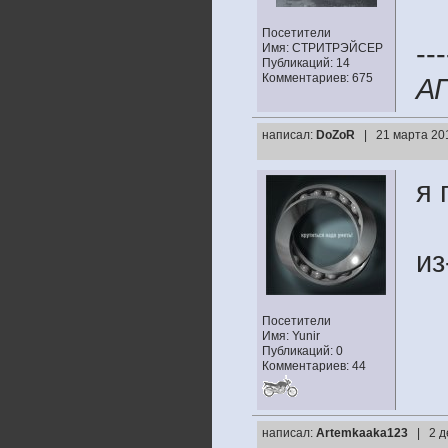
Посетители
---
Имя: СТРИТРЭЙСЕР
Публикаций: 14
Комментариев: 675
А
написал:
DoZoR
| 21 марта 20
я 
из
Посетители
Имя: Yunir
Публикаций: 0
Комментариев: 44
написал:
Artemkaaka123
| 2 д