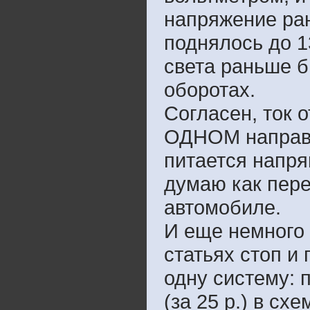
напряжение ран
поднялось до 13
света раньше б
оборотах.
Согласен, ток о
ОДНОМ направле
питается напря
думаю как пере
автомобиле.
И еще немного 
статьях стоп и
одну систему: 
(за 25 р.) в с