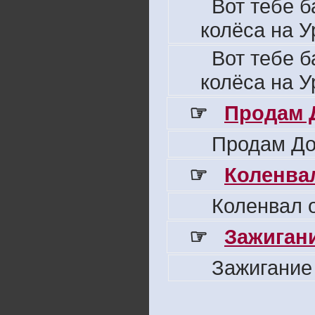
Вот тебе б
колёса на У
Вот тебе б
колёса на У
☞
Продам 
Продам До
☞
Коленвал
Коленвал о
☞
Зажигани
Зажигание