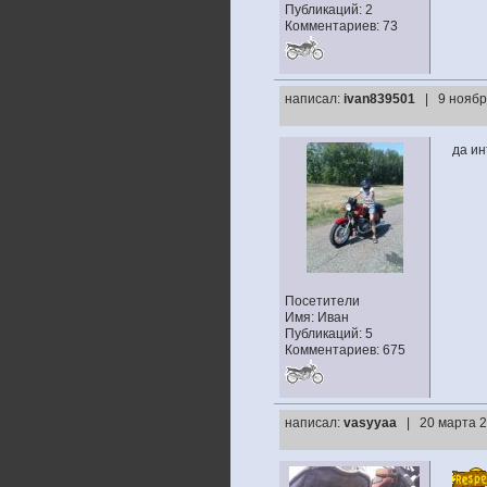
Публикаций: 2
Комментариев: 73
написал:
ivan839501
| 9 ноябр
да ин
Посетители
Имя: Иван
Публикаций: 5
Комментариев: 675
написал:
vasyyaa
| 20 марта 2