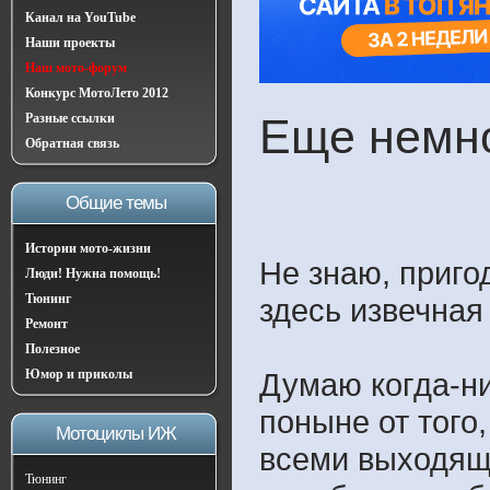
Канал на YouTube
Наши проекты
Наш мото-форум
Конкурс МотоЛето 2012
Разные ссылки
Еще немно
Обратная связь
Общие темы
Истории мото-жизни
Не знаю, приго
Люди! Нужна помощь!
Тюнинг
здесь извечная
Ремонт
Полезное
Юмор и приколы
Думаю когда-ни
поныне от того
Мотоциклы ИЖ
всеми выходящ
Тюнинг