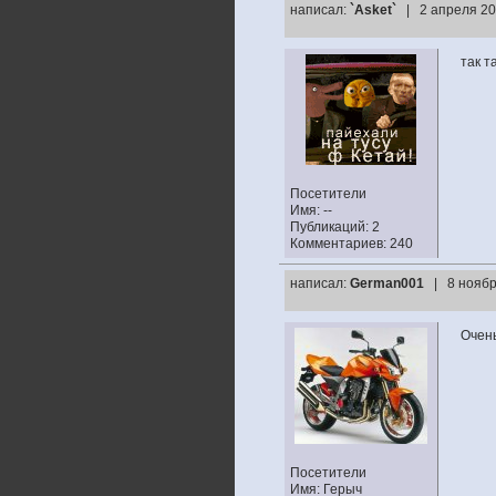
написал:
`Asket`
| 2 апреля 20
так т
Посетители
Имя: --
Публикаций: 2
Комментариев: 240
написал:
German001
| 8 ноябр
Очень
Посетители
Имя: Герыч