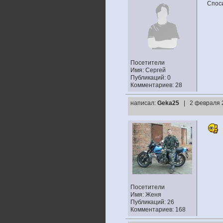
Споси
Посетители
Имя: Сергей
Публикаций: 0
Комментариев: 28
написал:
Geka25
| 2 февраля 
Посетители
Имя: Женя
Публикаций: 26
Комментариев: 168