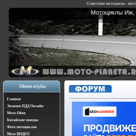
Советские мотоциклы - мото
Мотоциклы Иж, 
Меню клуба
Главная
Экзамен ПДД Онлайн
Мото-Обои
Китайские мопеды
Фото мотоциклов
Мото ВИДЕО