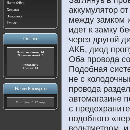
Наши байки
аккумулятор о
Ходовая
Электрика
между замком и
Разное
идет к замку б
через другой д
On-Line
АКБ, диод пропу
Всего на сайте: 14
Пользователей: 0
Оба провода с
Роботов: 0
Подобная сист
Гостей: 14
не с колодочным
провода раздел
Наши Конкурсы
автомагазине по
МотоЛето 2012 года
с предохраните
подобного «пе
вольтметром, и