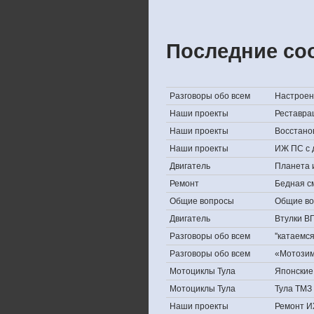
Последние со
Разговоры обо всем
Настроени
Наши проекты
Реставра
Наши проекты
Восстано
Наши проекты
ИЖ ПС с 
Двигатель
Планета 
Ремонт
Бедная с
Общие вопросы
Общие в
Двигатель
Втулки В
Разговоры обо всем
''катаемс
Разговоры обо всем
«Мотозима
Мотоциклы Тула
Японские 
Мотоциклы Тула
Тула ТМЗ 
Наши проекты
Ремонт И