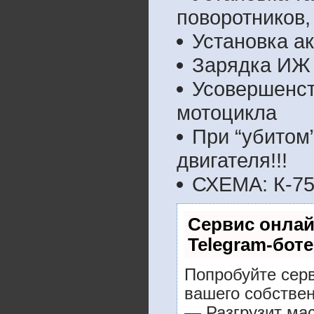
поворотников,
Установка а
Зарядка ИЖ
Усовершенст
мотоцикла
При “убитом”
двигателя!!!
СХЕМА: К-7
Сервис онлай
Telegram-боте
Попробуйте серв
вашего собствен
— Разгрузит мас