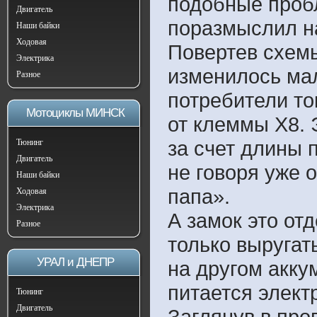
подобные пробл
Двигатель
поразмыслил на
Наши байки
Ходовая
Повертев схемы
Электрика
изменилось мал
Разное
потребители т
Мотоциклы МИНСК
от клеммы Х8. 
за счет длины 
Тюнинг
Двигатель
не говоря уже 
Наши байки
папа».
Ходовая
Электрика
А замок это от
Разное
только выругат
УРАЛ и ДНЕПР
на другом акку
питается элект
Тюнинг
Двигатель
Заглянув в про