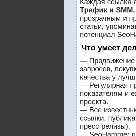
Каждая ссылка а
Трафик и SMM.
прозрачным и п
статьи, упомина
потенциал SeoH
Что умеет де
— Продвижение 
запросов, покуп
качества у лучш
— Регулярная пр
показателям и е
проекта.
— Все известны
ссылки, публика
пресс-релизы).
— SeoHammer пок