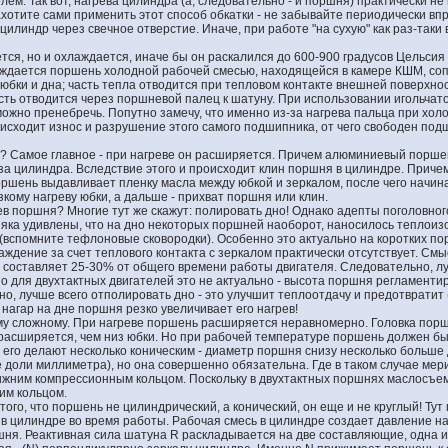
ем. Так вот, нагрева цилиндра (а, следовательно - и поршня) практически не
ахотите сами применить этот способ обкатки - не забывайте периодически вп
илиндр через свечное отверстие. Иначе, при работе "на сухую" как раз-таки 
тся, но и охлаждается, иначе бы он раскалился до 600-900 градусов Цельсия
ждается поршень холодной рабочей смесью, находящейся в камере КШМ, соп
юбки и дна; часть тепла отводится при тепловом контакте внешней поверхнос
сть отводится через поршневой палец к шатуну. При использовании игольчат
можно пренебречь. Попутно замечу, что именно из-за нагрева пальца при хол
исходит износ и разрушение этого самого подшипника, от чего свободен по
? Самое главное - при нагреве он расширяется. Причем алюминиевый порш
ьза цилиндра. Вследствие этого и происходит клин поршня в цилиндре. Приче
ршень выдавливает пленку масла между юбкой и зеркалом, после чего начин
зкому нагреву юбки, а дальше - прихват поршня или клин.
ев поршня? Многие тут же скажут: полировать дно! Однако адепты поголовног
яка удивлены, что на дно некоторых поршней наоборот, наносилось теплои
(вспомните тефлоновые сковородки). Особенно это актуально на коротких п
аждение за счет теплового контакта с зеркалом практически отсутствует. Смыс
к) составляет 25-30% от общего времени работы двигателя. Следовательно, л
Но для двухтактных двигателей это не актуально - высота поршня регламенти
но, лучше всего отполировать дно - это улучшит теплоотдачу и предотвратит (
 нагар на дне поршня резко увеличивает его нагрев!
му сложному. При нагреве поршень расширяется неравномерно. Головка порш
расширяется, чем низ юбки. Но при рабочей температуре поршень должен бы
 его делают несколько коническим - диаметр поршня снизу несколько больше 
е доли миллиметра), но она совершенно обязательна. Где в таком случае ме
ижним компрессионным кольцом. Поскольку в двухтактных поршнях маслосъем
им кольцом.
 того, что поршень не цилиндрический, а конический, он еще и не круглый! Ту
в цилиндре во время работы. Рабочая смесь в цилиндре создает давление н
ня. Реактивная сила шатуна R раскладывается на две составляющие, одна и