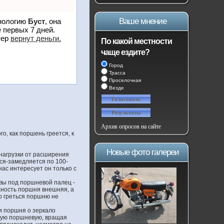
Ваше мнение
хнологию
Буст
, она
 первых 7 дней.
тер
вернут деньги.
По какой местности
чаще ездите?
Город
Трасса
Проселочная
Везде
Архив опросов на сайте
о, как поршень греется, к
Новые фото галереи
 нагрузки от расширения
тся-замедляется по 100-
нас интересует он только с
ивы под поршневой палец -
хность поршня внешняя, а
бо греться поршню не
и поршня о зеркало
овую поршневую, вращая