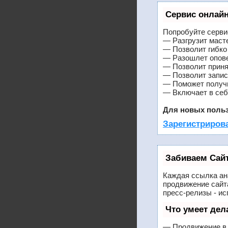
Сервис онлайн
Попробуйте сервис
— Разгрузит маст
— Позволит гибко 
— Разошлет опове
— Позволит принят
— Позволит запис
— Поможет получит
— Включает в себ
Для новых польз
Зарегистрирова
Забиваем Сай
Каждая ссылка ан
продвижение сайт
пресс-релизы - и
Что умеет де
— Продвижение в 