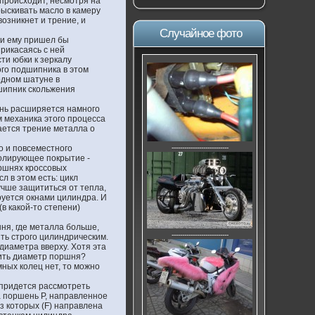
 происходит, несмотря на
рыскивать масло в камеру
возникнет и трение, и
Случайное фото
 и ему пришел бы
рикасаясь с ней
ти юбки к зеркалу
ого подшипника в этом
одном шатуне в
дшипник скольжения
ень расширяется намного
м механика этого процесса
ается трение металла о
о и повсеместного
---------------------------
золирующее покрытие -
оршнях кроссовых
л в этом есть: цикл
учше защититься от тепла,
руется окнами цилиндра. И
в какой-то степени)
ня, где металла больше,
---------------------------
ть строго цилиндрическим.
диаметра вверху. Хотя эта
рить диаметр поршня?
ных колец нет, то можно
т придется рассмотреть
а поршень P, направленное
з которых (F) направлена