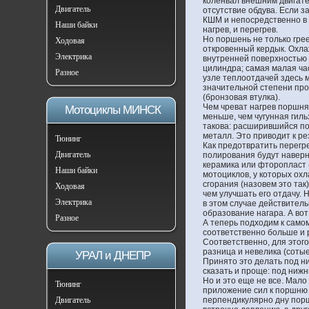
коленвал внешним двигател
Двигатель
отсутствие обдува. Если з
КШМ и непосредственно в ц
Наши байки
нагрев, и перегрев.
Но поршень не только грее
Ходовая
откровенный кердык. Охла
Электрика
внутренней поверхностью 
цилиндра; самая малая ча
Разное
узле теплоотдачей здесь 
значительной степени про
(бронзовая втулка).
Чем чреват нагрев поршня
Мотоциклы МИНСК
меньше, чем чугунная гил
такова: расширившийся по
металл. Это приводит к ре
Тюнинг
Как предотвратить перегр
Двигатель
полирования будут наверн
керамика или фторопласт 
Наши байки
мотоциклов, у которых охл
сгорания (назовем это та
Ходовая
чем улучшать его отдачу. 
Электрика
в этом случае действитель
образование нагара. А вот
Разное
А теперь подходим к само
соответственно больше и 
Соответственно, для этого
разница и невелика (соты
УРАЛ и ДНЕПР
Принято это делать под н
сказать и проще: под нижн
Но и это еще не все. Мало
Тюнинг
приложение сил к поршню 
Двигатель
перпендикулярно дну порш