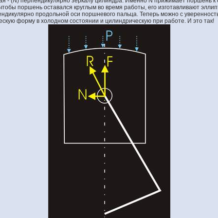
гая - (N) перпендикулярно зеркалу цилиндра. Именно N прижимает поршень к
 чтобы поршень оставался круглым во время работы, его изготавливают элли
ндикулярно продольной оси поршневого пальца. Теперь можно с уверенность
ескую форму в холодном состоянии и цилиндрическую при работе. И это так!