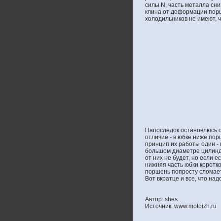
силы N, часть металла сн
клина от деформации порш
холодильников не имеют, ч
Напоследок остановлюсь о
отличие - в юбке ниже по
принцип их работы один -
большом диаметре цилинд
от них не будет, но если 
нижняя часть юбки коротк
поршень попросту сломает
Вот вкратце и все, что на
Автор: shes
Источник: www.motoizh.ru