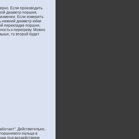
ерно. Если производить
вной диаметр поршня,
изменен. Если измерить
ть нижний диаметр юбки
ой перекладке поршня,
нность к перегреву. Можно
выше, то второй будет
аботает". Действительно,
 поршневого пальца в
ации под воздействием