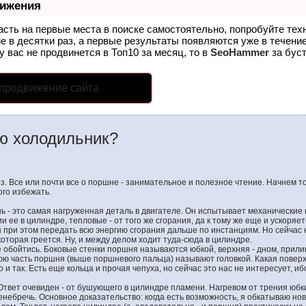
вижения
асть на первые места в поиске самостоятельно, попробуйте те
е в десятки раз, а первые результаты появляются уже в течение
у вас не продвинется в Топ10 за месяц, то в
SeoHammer
за бус
 продвижение сайта
ю холодильник?
ез. Все или почти все о поршне - занимательное и полезное чтение. Начнем тог
ого избежать.
ь - это самая нагруженная деталь в двигателе. Он испытывает механические
и ее в цилиндре, тепловые - от того же сгорания, да к тому же еще и ускоряе
н при этом передать всю энергию сгорания дальше по инстанциям. Но сейчас 
которая греется. Ну, и между делом ходит туда-сюда в цилиндре.
е обойтись. Боковые стенки поршня называются юбкой, верхняя - дном, прил
ю часть поршня (выше поршневого пальца) называют головкой. Какая повер
о и так. Есть еще кольца и прочая чепуха, но сейчас это нас не интересует, и
Ответ очевиден - от бушующего в цилиндре пламени. Нагревом от трения юбк
небречь. Основное доказательство: когда есть возможность, я обкатываю н