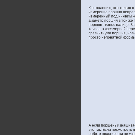
К сожалению, это только 
измерение поршня неправи
измеренный под нижним ко
диаметр поршня в той же 
поршня - износ налицо. З
точнее, к чрезмерной пере
сравнить два поршня, нов
просто непонятной формы.
А если поршень изнашивае
это так. Если посмотреть 
работе практически не уч