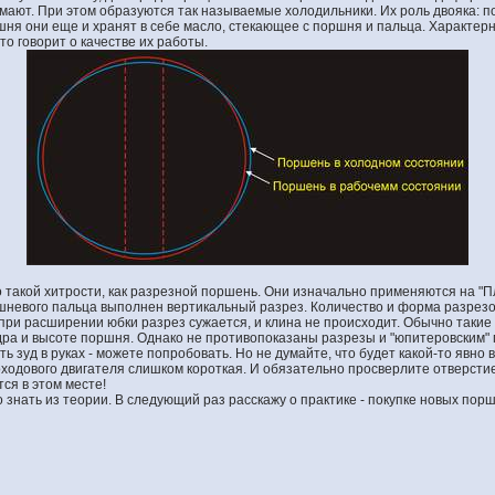
имают. При этом образуются так называемые холодильники. Их роль двояка:
ня они еще и хранят в себе масло, стекающее с поршня и пальца. Характерн
то говорит о качестве их работы.
 такой хитрости, как разрезной поршень. Они изначально применяются на "П
ршневого пальца выполнен вертикальный разрез. Количество и форма разрезо
 при расширении юбки разрез сужается, и клина не происходит. Обычно таки
ра и высоте поршня. Однако не противопоказаны разрезы и "юпитеровским"
есть зуд в руках - можете попробовать. Но не думайте, что будет какой-то явн
оходового двигателя слишком короткая. И обязательно просверлите отверсти
ся в этом месте!
до знать из теории. В следующий раз расскажу о практике - покупке новых пор