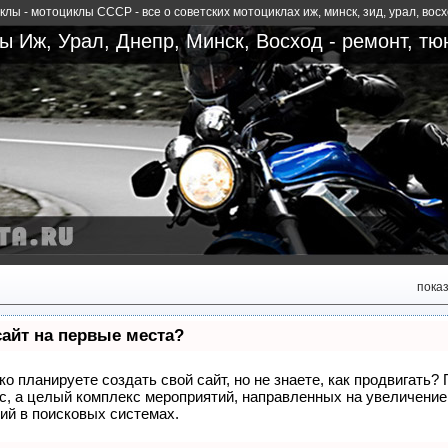
лы - мотоциклы СССР - все о советских мотоциклах иж, минск, зид, урал, вос
 Иж, Урал, Днепр, Минск, Восход - ремонт, тю
пока
сайт на первые места?
о планируете создать свой сайт, но не знаете, как продвигать?
сс, а целый комплекс мероприятий, направленных на увеличение
ий в поисковых системах.