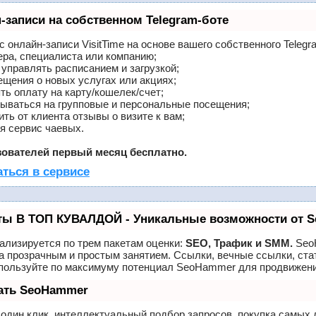
-записи на собственном Telegram-боте
 онлайн-записи VisitTime на основе вашего собственного Telegr
ера, специалиста или компанию;
управлять расписанием и загрузкой;
щения о новых услугах или акциях;
ь оплату на карту/кошелек/счет;
ываться на групповые и персональные посещения;
ь от клиента отзывы о визите к вам;
я сервис чаевых.
ователей первый месяц бесплатно.
ться в сервисе
ты В ТОП КУВАЛДОЙ - Уникальные возможности от 
ализируется по трем пакетам оценки:
SEO, Трафик и SMM.
Seo
а прозрачным и простым занятием. Ссылки, вечные ссылки, ста
спользуйте по максимуму потенциал SeoHammer для продвижени
лать SeoHammer
один клик, интеллектуальный подбор запросов, покупка самых