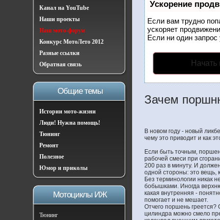
Ускорение прод
Канал на YouTube
Наши проекты
Если вам трудно поп
ускоряет продвижени
Наш мото-форум
Если ни один запрос 
Конкурс МотоЛето 2012
Разные ссылки
Начать
Обратная связь
Общие темы
Зачем поршн
Истории мото-жизни
Люди! Нужна помощь!
В новом году - новый ликб
Тюнинг
чему это приводит и как эт
Ремонт
Если быть точным, поршен
Полезное
рабочей смеси при сгорани
200 раз в минуту. И долже
Юмор и приколы
одной стороны: это вещь, 
Без терминологии никак н
бобышками. Иногда верхню
какая внутренняя - понятн
Мотоциклы ИЖ
помогает и не мешает.
Отчего поршень греется? 
цилиндра можно смело пре
Тюнинг