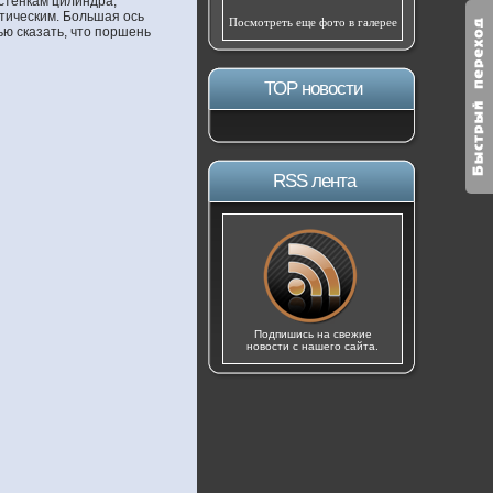
 стенкам цилиндра,
птическим. Большая ось
Посмотреть еще фото в галерее
ю сказать, что поршень
ТОР новости
RSS лента
Подпишись на свежие
новости с нашего сайта.