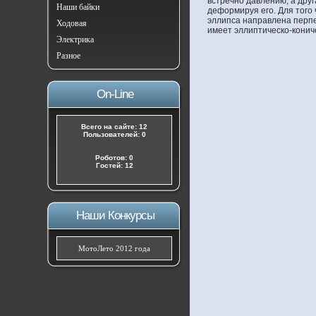
встречно давлению, а дру
Наши байки
деформируя его. Для того
эллипса направлена перпе
Ходовая
имеет эллиптическо-конич
Электрика
Разное
On-Line
Всего на сайте: 12
Пользователей: 0
Роботов: 0
Гостей: 12
Наши Конкурсы
МотоЛето 2012 года