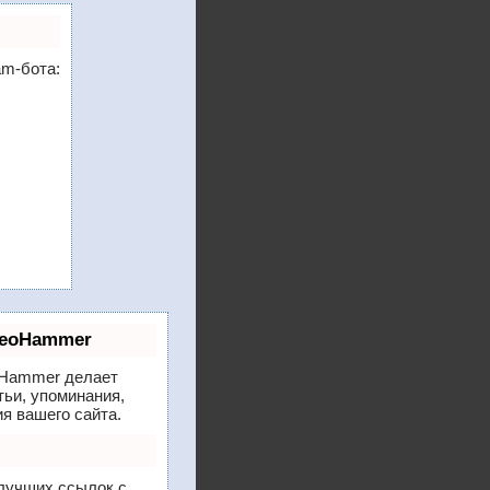
am-бота:
SeoHammer
Hammer делает
тьи, упоминания,
я вашего сайта.
 лучших ссылок с