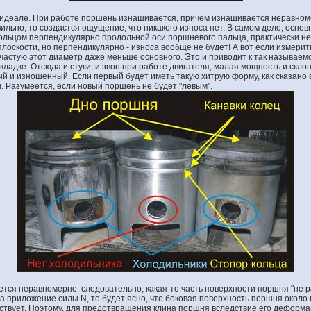
в идеале. При работе поршень изнашивается, причем изнашивается неравном
льно, то создастся ощущение, что никакого износа нет. В самом деле, осно
льцом перпендикулярно продольной оси поршневого пальца, практически не
плоскости, но перпендикулярно - износа вообще не будет! А вот если измери
ачастую этот диаметр даже меньше основного. Это и приводит к так называем
кладке. Отсюда и стуки, и звон при работе двигателя, малая мощность и скло
ый и изношенный. Если первый будет иметь такую хитрую форму, как сказано 
 Разумеется, если новый поршень не будет "левым".
тся неравномерно, следовательно, какая-то часть поверхности поршня "не р
на приложение силы N, то будет ясно, что боковая поверхность поршня около
аствует. Поэтому, для предотвращения клина поршня вследствие его деформ