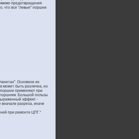
 помимо предотвращения
о, что все "левые" поршни
ланетах". Основное их
в может быть различна, но
е поршни применяют при
 поршням. Большой пользы
о выраженный эффект -
е вначале разреза, иначе
шней при ремонте ЦПГ."