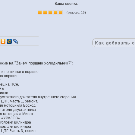
Ваша оценка:
(голосов: 16)
ожие на "Зачем поршню холодильник?":
ли почти все о поршне
на поршня
?
ец на ПСе.
НЬ
ижке.
ухтактного двигателя внутреннего сгорания
ЦПГ. Часть 1, ремонт.
ля мотоцикла Восход
гателя-двухтактника
я мотоцикла Минск
 «УРАЛОВ»
 головки цилиндра
 крышки цилиндра
ЦПГ. Часть 3, тюнинг.