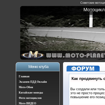
Советские мотоцик
Мотоциклы
Меню клуба
Главная
Как продвинуть 
Экзамен ПДД Онлайн
Мото-Обои
Вы создали или тольк
Китайские мопеды
это не просто проце
повышение его позиц
Фото мотоциклов
Мото ВИДЕО