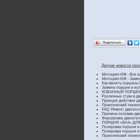
Поделиться…
Другие новости пох
Мотоцикл ИЖ - Все и
Мотоцикл ИЖ - Заме
Как менять поршень
Замена поршня и кол
КОВАННЫЙ ПОРШЕ
Различные стуки в дв
Принцип действия дв
Практический тюнинг 
FAQ: Ремонт двигате
Причина поломки дви
Форсировка двигател
ПОРШНЯ «ВАЗ» ДЛЯ
Полировка поршня и
Полировка поршня и
Практический тюнинг 