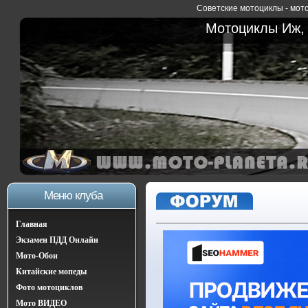
Советские мотоциклы - мото
Мотоциклы Иж, 
Меню клуба
Главная
Экзамен ПДД Онлайн
Мото-Обои
Китайские мопеды
Фото мотоциклов
Мото ВИДЕО