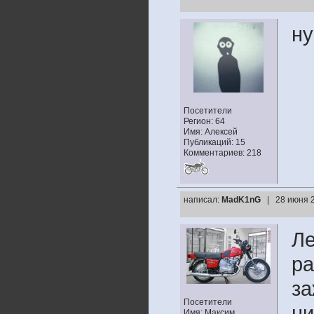
ну
Посетители
Регион: 64
Имя: Алексей
Публикаций: 15
Комментариев: 218
написал:
MadK1nG
| 28 июня 2
Ле
ра
за
Посетители
ни
Имя: Максим