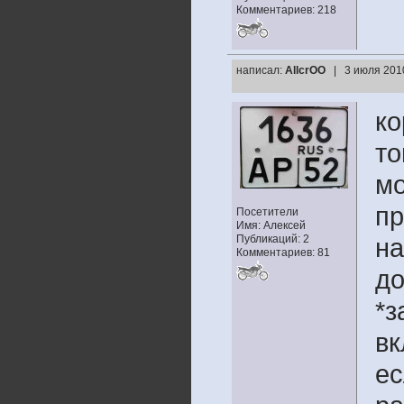
Комментариев: 218
написал:
AllcrOO
| 3 июля 201
ко
то
мо
пр
Посетители
Имя: Алексей
Публикаций: 2
на
Комментариев: 81
до
*з
вк
ес