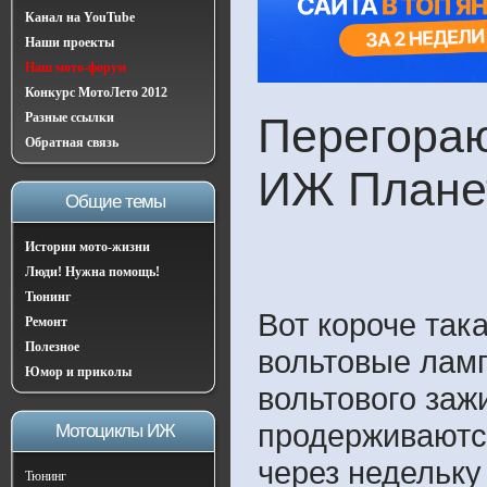
Канал на YouTube
Наши проекты
Наш мото-форум
Конкурс МотоЛето 2012
Разные ссылки
Перегораю
Обратная связь
ИЖ Плане
Общие темы
Истории мото-жизни
Люди! Нужна помощь!
Тюнинг
Вот короче так
Ремонт
Полезное
вольтовые ламп
Юмор и приколы
вольтового зажи
продерживаютс
Мотоциклы ИЖ
через недельку
Тюнинг