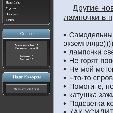
Наши байки
Другие но
Ходовая
Электрика
лампочки в 
Разное
Самодельный
On-Line
экземпляре))))
Всего на сайте: 13
Пользователей: 0
лампочки св
Роботов: 0
Не горят пов
Гостей: 13
Не мой мото
Что-то спров
Наши Конкурсы
Помогите, по
МотоЛето 2012 года
катушка зажи
Подсветка к
КАК УСИЛИ