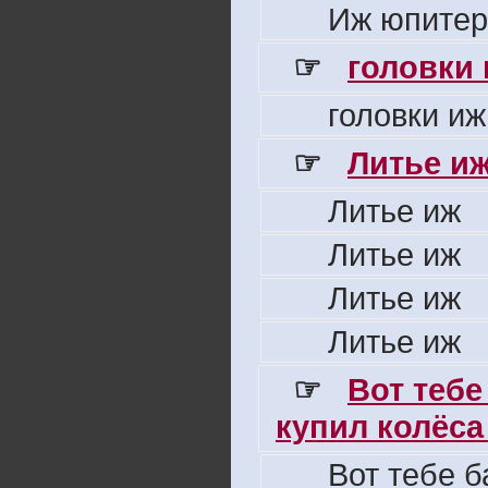
Иж юпитер
☞
головки
головки иж
☞
Литье и
Литье иж
Литье иж
Литье иж
Литье иж
☞
Вот тебе
купил колёса 
Вот тебе б