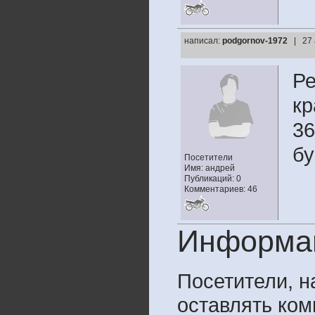
написал:
podgornov-1972
| 27
Ре
кр
36
бу
Посетители
Имя: андрей
Публикаций: 0
Комментариев: 46
Информа
Посетители, 
оставлять ком