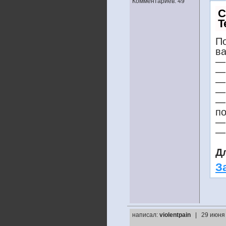
Комментариев: 49
С
T
По
ва
— 
— 
— 
— 
—
п
— 
— 
Д
З
написал:
violentpain
| 29 июня 