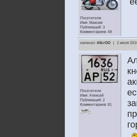
ее
Посетители
Имя: Максим
Публикаций: 3
Комментариев: 49
написал:
AllcrOO
| 2 июля 201
Ал
кн
ак
ес
Посетители
Имя: Алексей
Публикаций: 2
за
Комментариев: 81
пр
го