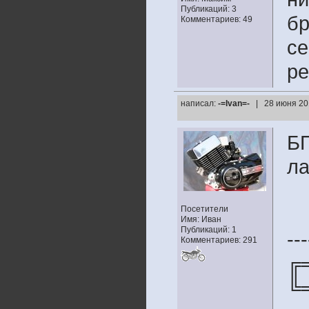
Публикаций: 3
бр
Комментариев: 49
се
ре
написал:
-=Ivan=-
| 28 июня 20
БП
ла
Посетители
Имя: Иван
Публикаций: 1
---
Комментариев: 291
╔
╚