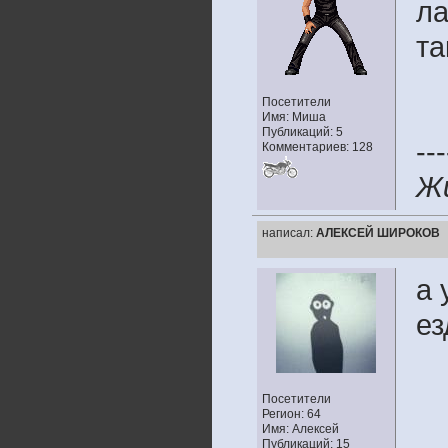
ла
та
Посетители
Имя: Миша
Публикаций: 5
---
Комментариев: 128
Жи
написал:
АЛЕКСЕЙ ШИРОКОВ
а 
е
Посетители
Регион: 64
Имя: Алексей
Публикаций: 15