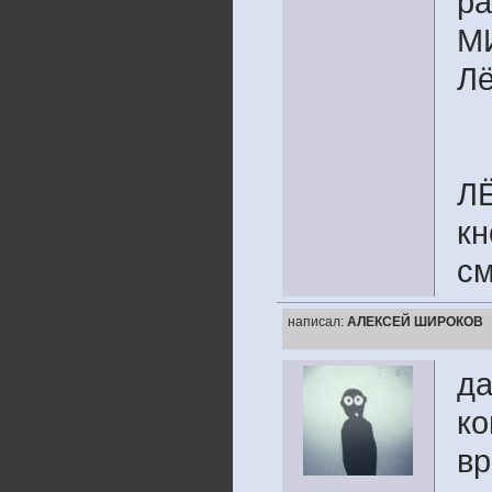
ра
МИ
Лё
ЛЁ
кн
см
написал:
АЛЕКСЕЙ ШИРОКОВ
да
ко
вр