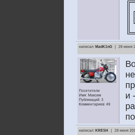
╔
║
║
╚
написал:
MadK1nG
| 28 июня 2
Во
не
пр
Посетители
и 
Имя: Максим
Публикаций: 3
ра
Комментариев: 49
по
написал:
KRESH
| 28 июня 201