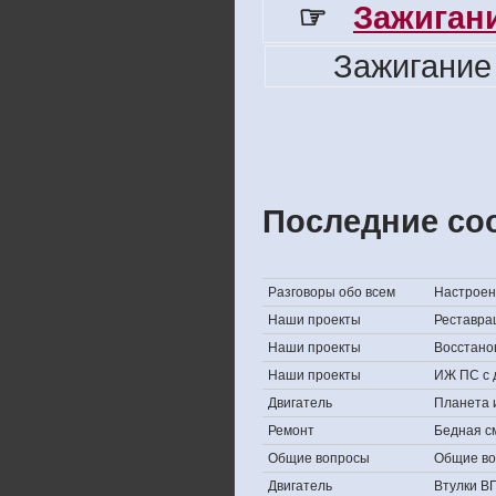
☞
Зажигани
Зажигание
Последние со
Разговоры обо всем
Настроени
Наши проекты
Реставра
Наши проекты
Восстано
Наши проекты
ИЖ ПС с 
Двигатель
Планета 
Ремонт
Бедная с
Общие вопросы
Общие в
Двигатель
Втулки В