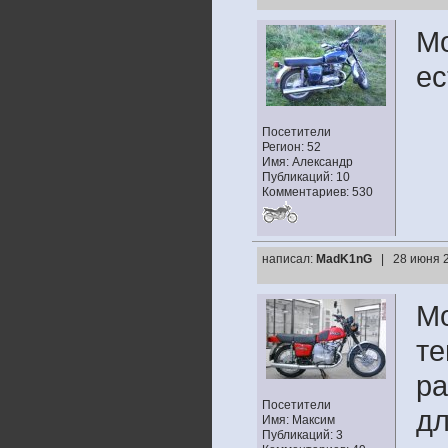
Мо
ес
Посетители
Регион: 52
Имя: Александр
Публикаций: 10
Комментариев: 530
написал:
MadK1nG
| 28 июня 2
Мо
те
ра
Посетители
дл
Имя: Максим
Публикаций: 3