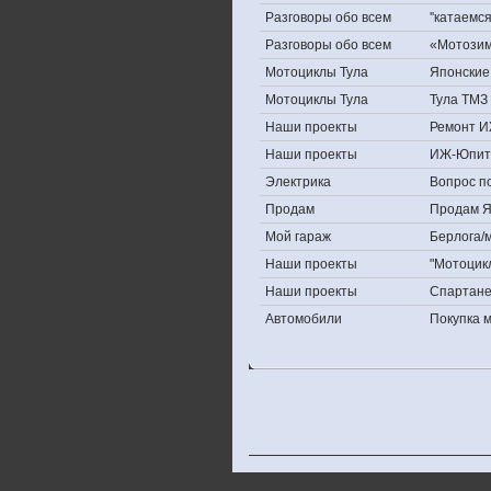
Разговоры обо всем
''катаемс
Разговоры обо всем
«Мотозима
Мотоциклы Тула
Японские 
Мотоциклы Тула
Тула ТМЗ 
Наши проекты
Ремонт И
Наши проекты
ИЖ-Юпит
Электрика
Вопрос по
Продам
Продам Яп
Мой гараж
Берлога/м
Наши проекты
"Мотоцик
Наши проекты
Спартан
Автомобили
Покупка 