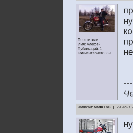
пр
ну
ко
пр
Посетители
Имя: Алексей
Публикаций: 1
не
Комментариев: 389
---
Че
написал:
MadK1nG
| 29 июня 2
ну