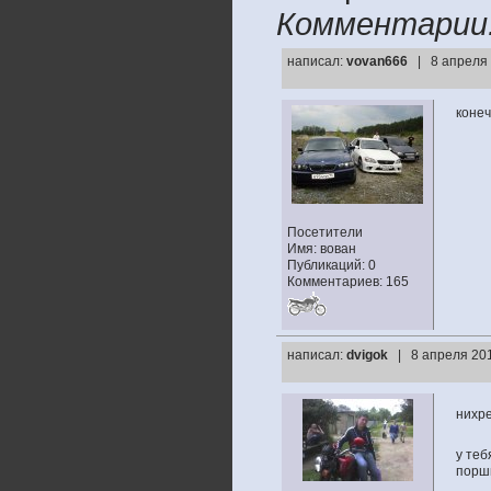
Комментарии
написал:
vovan666
| 8 апреля 
конеч
Посетители
Имя: вован
Публикаций: 0
Комментариев: 165
написал:
dvigok
| 8 апреля 201
нихрен
у теб
порш