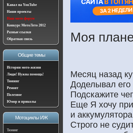
Канал на YouTube
Наши проекты
Наш мото-форум
Конкурс МотоЛето 2012
Разные ссылки
Моя плане
Обратная связь
Общие темы
Истории мото-жизни
Месяц назад ку
Люди! Нужна помощь!
Тюнинг
Доделывал его 
Ремонт
Подскажите чего
Полезное
Юмор и приколы
Еще Я хочу при
и аккумулятора
Мотоциклы ИЖ
Строго не суди
Тюнинг