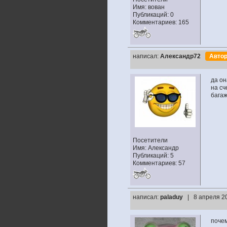
Имя: вован
Публикаций: 0
Комментариев: 165
написал:
Александр72
Авто
да он
на сч
багаж
Посетители
Имя: Александр
Публикаций: 5
Комментариев: 57
написал:
paladuy
| 8 апреля 2
почем