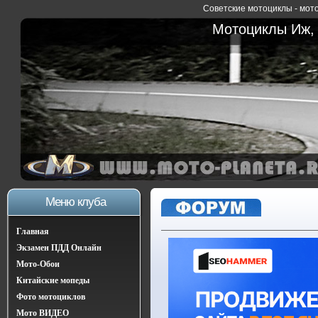
Советские мотоциклы - мото
Мотоциклы Иж, 
Меню клуба
Главная
Экзамен ПДД Онлайн
Мото-Обои
Китайские мопеды
Фото мотоциклов
Мото ВИДЕО