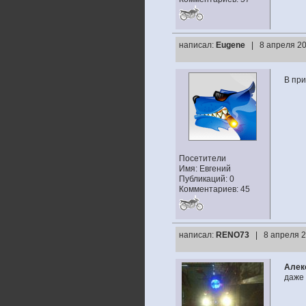
написал:
Eugene
| 8 апреля 20
В пр
Посетители
Имя: Евгений
Публикаций: 0
Комментариев: 45
написал:
RENO73
| 8 апреля 2
Алек
даже 