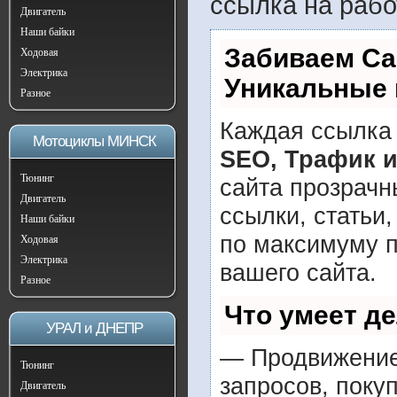
ссылка на рабо
Двигатель
Наши байки
Забиваем Са
Ходовая
Электрика
Уникальные 
Разное
Каждая ссылка 
Мотоциклы МИНСК
SEO, Трафик 
Тюнинг
сайта прозрачн
Двигатель
ссылки, статьи
Наши байки
по максимуму 
Ходовая
Электрика
вашего сайта.
Разное
Что умеет д
УРАЛ и ДНЕПР
— Продвижение 
Тюнинг
запросов, поку
Двигатель