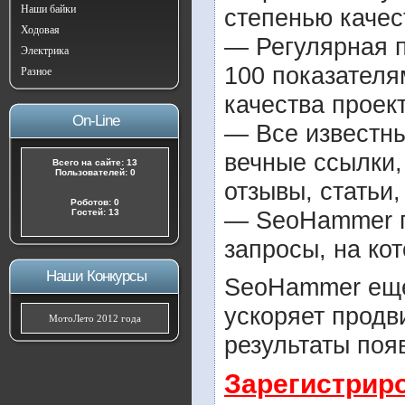
Наши байки
степенью качес
Ходовая
— Регулярная п
Электрика
100 показателя
Разное
качества проект
On-Line
— Все известн
вечные ссылки,
Всего на сайте: 13
Пользователей: 0
отзывы, статьи,
Роботов: 0
— SeoHammer по
Гостей: 13
запросы, на ко
Наши Конкурсы
SeoHammer еще
ускоряет продв
МотоЛето 2012 года
результаты поя
Зарегистрир