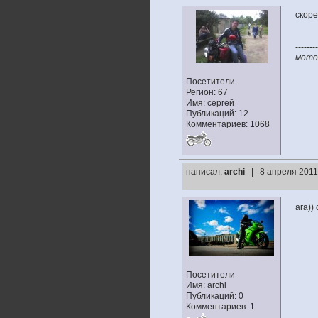
скоре
--------
мото:
Посетители
Регион: 67
Имя: сергей
Публикаций: 12
Комментариев: 1068
написал:
archi
| 8 апреля 2011
ага))
Посетители
Имя: archi
Публикаций: 0
Комментариев: 1