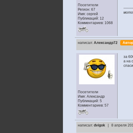
Посетители
--------
Регион: 67
мото:
Имя: сергей
Публикаций: 12
Комментариев: 1068
написал:
Александр72
Авто
за 60
а на 
спаси
Посетители
Имя: Александр
Публикаций: 5
Комментариев: 57
написал:
dvigok
| 8 апреля 201