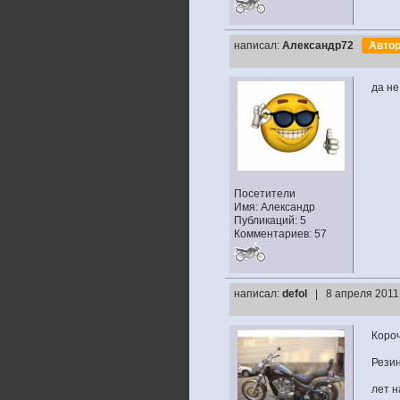
написал:
Александр72
Авто
да не
Посетители
Имя: Александр
Публикаций: 5
Комментариев: 57
написал:
defol
| 8 апреля 2011
Короч
Резин
лет н