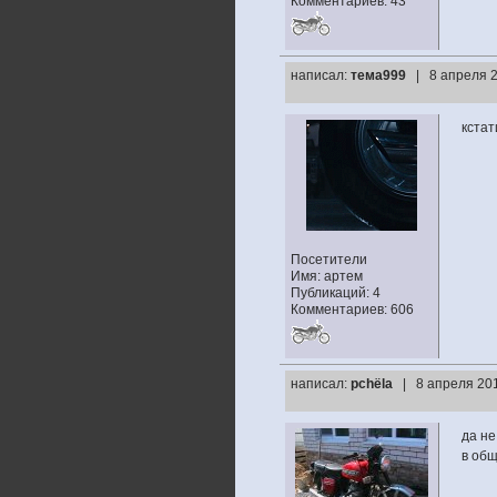
Комментариев: 43
написал:
тема999
| 8 апреля 2
кстат
Посетители
Имя: артем
Публикаций: 4
Комментариев: 606
написал:
pchёla
| 8 апреля 201
да не
в общ