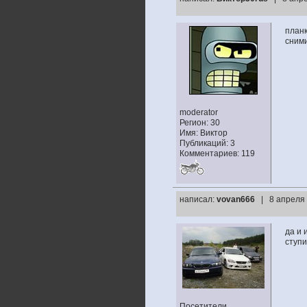
планк
сними
moderator
Регион: 30
Имя: Виктор
Публикаций: 3
Комментариев: 119
написал:
vovan666
| 8 апреля 
да и 
ступи
Посетители