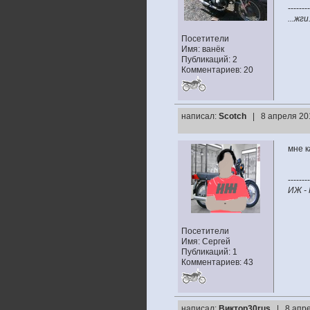
--------
...жги
Посетители
Имя: ванёк
Публикаций: 2
Комментариев: 20
написал:
Scotch
| 8 апреля 20
мне к
--------
ИЖ -
Посетители
Имя: Сергей
Публикаций: 1
Комментариев: 43
написал:
Виктор30rus
| 8 апре