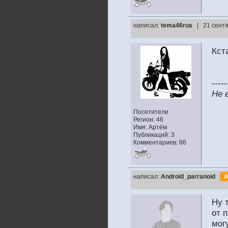
написал:
tema46rus
| 21 сентя
Кст
-----
Не 
Посетители
Регион: 46
Имя: Артём
Публикаций: 3
Комментариев: 86
написал:
Android_parranoid
А
Ну 
от 
мог