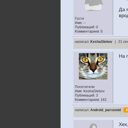
Да 
врод
Гости
Имя: --
Публикаций: 0
Комментариев: 0
написал:
KeshaGlebov
| 21 се
На 
Посетители
Имя: KeshaGlebov
Публикаций: 3
Комментариев: 162
написал:
Android_parranoid
А
Хех