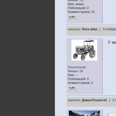
Регион: 79
Имя: вован
Публикаций: 0
Комментариев: 20
написал:
Леха абан
| 3 ноября
У м
Посетители
Регион: 24
Имя: --
Публикаций: 0
Комментариев: 3
написал:
ДимасПланета5
| 3 