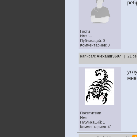
реб
Гости
Имя: --
Публикаций: 0
Комментариев: 0
написал:
Alexandr3607
| 21 се
угл
мне
Посетители
Имя: --
Публикаций: 1
Комментариев: 41