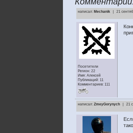
Комментарии
написал:
Mechanik
| 21 сентяб
Кон
при
Посетители
Регион: 22
Имя: Алексей
Публикаций: 11
Комментариев: 111
написал:
ZmeyGorynych
| 21 
Есл
так