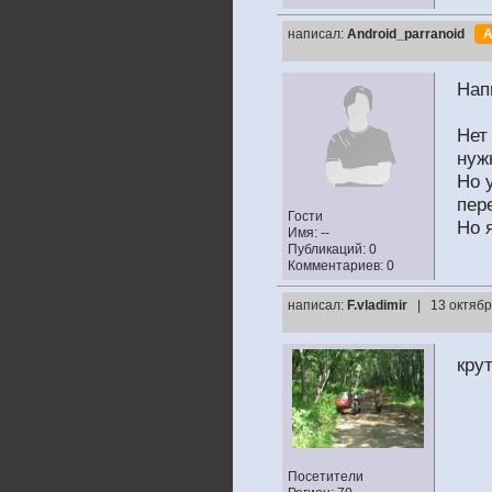
написал:
Android_parranoid
А
Нап
Нет
нуж
Но 
пер
Гости
Но 
Имя: --
Публикаций: 0
Комментариев: 0
написал:
F.vladimir
| 13 октябр
кру
Посетители