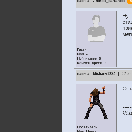
написал:
Android_parranoid
А
Ну 
ста
при
мет
Гости
Имя: --
Публикаций: 0
Комментариев: 0
написал:
Mishany1234
| 22 се
Ост
-----
Жиз
Посетители
Имя: Миша