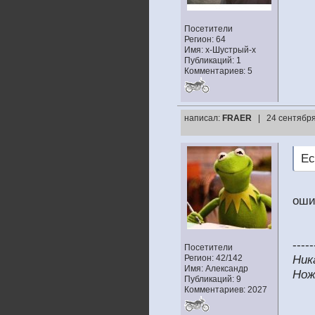
Посетители
Регион: 64
Имя: х-Шустрый-х
Публикаций: 1
Комментариев: 5
написал:
FRAER
| 24 сентября
Ес
оши
-----
Посетители
Регион: 42/142
Ник
Имя: Александр
Нож
Публикаций: 9
Комментариев: 2027