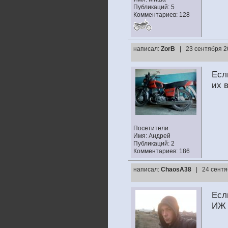
Публикаций: 5
Комментариев: 128
написал:
ZorB
| 23 сентября 2
Есл
их 
Посетители
Имя: Андрей
Публикаций: 2
Комментариев: 186
написал:
ChaosA38
| 24 сентя
Есл
ИЖ П