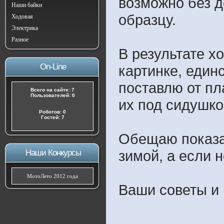
возможно без д
Наши байки
образцу.
Ходовая
Электрика
Разное
В результате х
On-Line
картинке, един
поставлю от пл
Всего на сайте: 7
Пользователей: 0
их под сидушко
Роботов: 0
Гостей: 7
Обещаю показат
зимой, а если н
Наши Конкурсы
МотоЛето 2012 года
Ваши советы и 