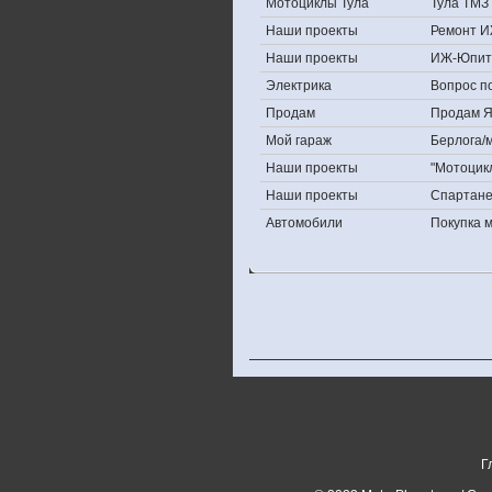
Мотоциклы Тула
Тула ТМЗ 
Наши проекты
Ремонт И
Наши проекты
ИЖ-Юпит
Электрика
Вопрос по
Продам
Продам Яп
Мой гараж
Берлога/м
Наши проекты
"Мотоцик
Наши проекты
Спартан
Автомобили
Покупка 
Г