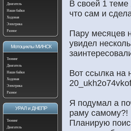
В своей 1 теме
Двигатель
Наши байки
что сам и сдел
Ходовая
Электрика
Пару месяцев н
Разное
увидел несколь
Мотоциклы МИНСК
заинтересовал
Тюнинг
Двигатель
Вот ссылка на ни
Наши байки
Ходовая
20_ukh2o74vkof
Электрика
Разное
Я подумал а по
УРАЛ и ДНЕПР
раму самому?!
Планирую поиск
Тюнинг
Двигатель