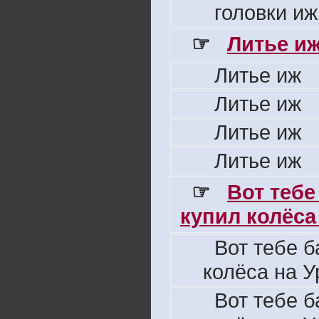
головки иж
☞
Литье и
Литье иж
Литье иж
Литье иж
Литье иж
☞
Вот тебе
купил колёса 
Вот тебе б
колёса на У
Вот тебе б