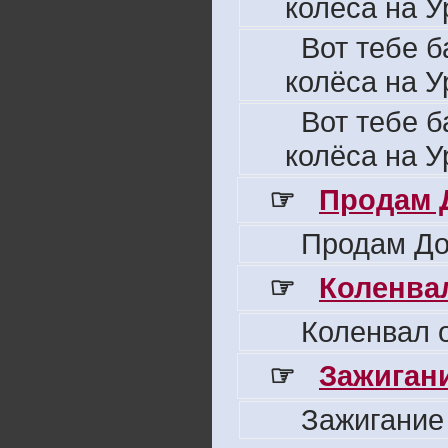
колёса на У
Вот тебе б
колёса на У
Вот тебе б
колёса на У
☞
Продам 
Продам До
☞
Коленвал
Коленвал о
☞
Зажигани
Зажигание