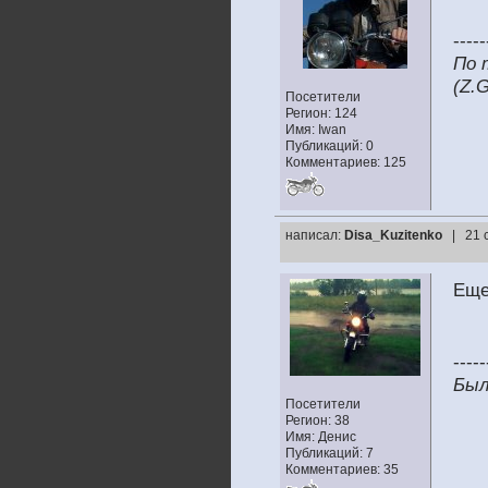
-----
По 
(Z.
Посетители
Регион: 124
Имя: Iwan
Публикаций: 0
Комментариев: 125
написал:
Disa_Kuzitenko
| 21 
Еще
-----
Был
Посетители
Регион: 38
Имя: Денис
Публикаций: 7
Комментариев: 35