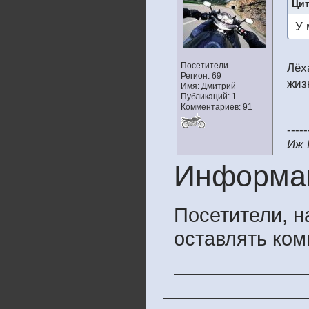
Цит
У 
Посетители
Лёх
Регион: 69
жиз
Имя: Дмитрий
Публикаций: 1
Комментариев: 91
-----
Иж 
Информа
Посетители, 
оставлять ком