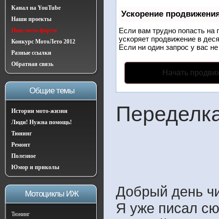
Канал на YouTube
Ускорение продвижени
Наши проекты
Если вам трудно попасть на 
Наш мото-форум
ускоряет продвижение в деся
Конкурс МотоЛето 2012
Если ни один запрос у вас не
Разные ссылки
Обратная связь
Начать продви
Общие темы
Переделка
Истории мото-жизни
Люди! Нужна помощь!
Тюнинг
Ремонт
Полезное
Юмор и приколы
Добрый день чи
Мотоциклы ИЖ
Я уже писал сю
Тюнинг