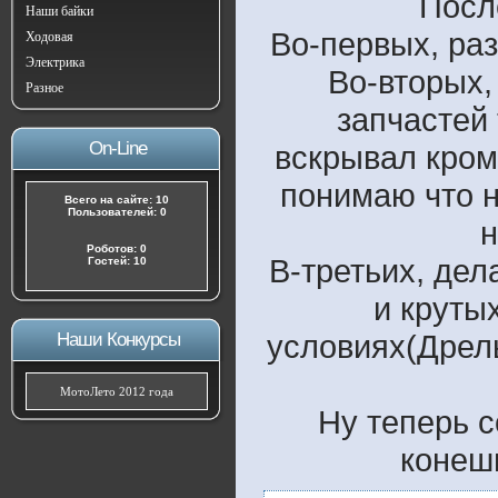
Посл
Наши байки
Во-первых, раз
Ходовая
Электрика
Во-вторых,
Разное
запчастей 
On-Line
вскрывал кром
понимаю что н
Всего на сайте: 10
Пользователей: 0
н
Роботов: 0
В-третьих, дел
Гостей: 10
и круты
условиях(Дрель
Наши Конкурсы
МотоЛето 2012 года
Ну теперь 
конеш