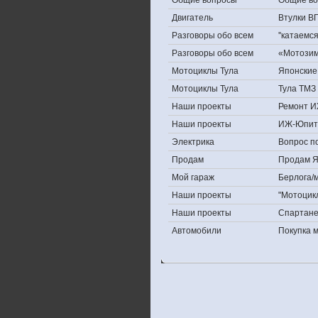
Общие вопросы
Общие в
Двигатель
Втулки В
Разговоры обо всем
''катаемс
Разговоры обо всем
«Мотозима
Мотоциклы Тула
Японские 
Мотоциклы Тула
Тула ТМЗ 
Наши проекты
Ремонт И
Наши проекты
ИЖ-Юпит
Электрика
Вопрос по
Продам
Продам Яп
Мой гараж
Берлога/м
Наши проекты
"Мотоцик
Наши проекты
Спартан
Автомобили
Покупка 