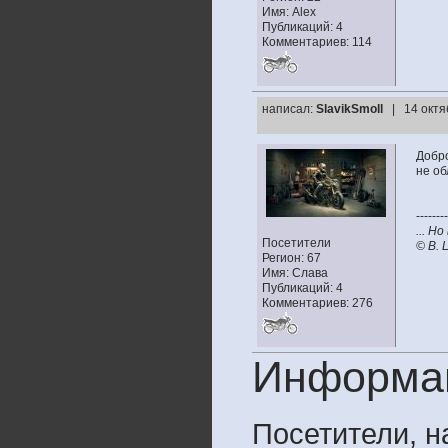
Имя: Alex
Публикаций: 4
Комментариев: 114
написал:
SlavikSmoll
| 14 октя
Добро
не об
--------
... Н
Посетители
© В. 
Регион: 67
Имя: Слава
Публикаций: 4
Комментариев: 276
Информа
Посетители, 