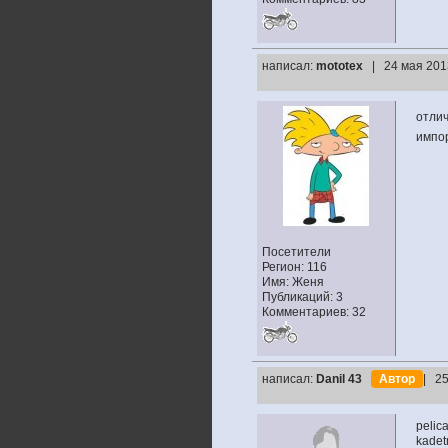
написал:
mototex
| 24 мая 201
отли
импо
Посетители
Регион: 116
Имя: Женя
Публикаций: 3
Комментариев: 32
написал:
Danil 43
Автор
| 25
pelic
kadet