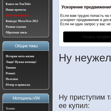
Канал на YouTube
Ускорение продвижени
Наши проекты
Если вам трудно попасть на 
Наш мото-форум
ускоряет продвижение в деся
Конкурс МотоЛето 2012
Если ни один запрос у вас не
Разные ссылки
Обратная связь
Начать продви
Общие темы
Ну неужел
Истории мото-жизни
Люди! Нужна помощь!
Тюнинг
Ремонт
Полезное
Юмор и приколы
Ну приступим т
Мотоциклы ИЖ
ее купил:
Тюнинг