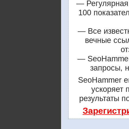
— Регулярная 
100 показате
— Все извест
вечные ссы
от
— SeoHammer 
запросы, 
SeoHammer е
ускоряет 
результаты п
Зарегистр