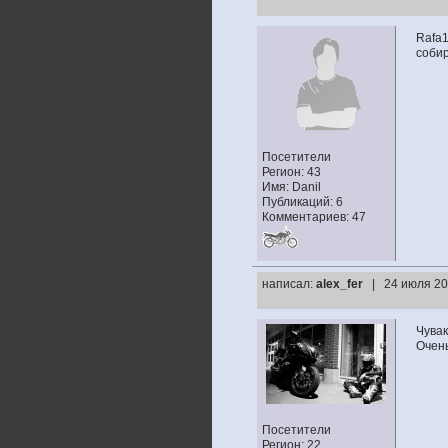
Rafa1
соби
Посетители
Регион: 43
Имя: Danil
Публикаций: 6
Комментариев: 47
написал:
alex_fer
| 24 июля 20
Чувак
Очень
Посетители
Регион: 22