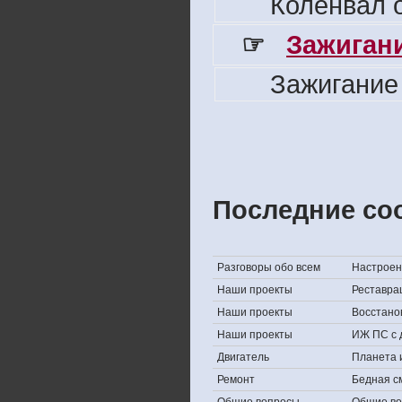
Коленвал о
☞
Зажигани
Зажигание
Последние со
Разговоры обо всем
Настроени
Наши проекты
Реставра
Наши проекты
Восстано
Наши проекты
ИЖ ПС с 
Двигатель
Планета 
Ремонт
Бедная с