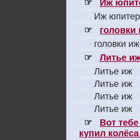
☞
Иж юпите
Иж юпитер
☞
головки
головки иж
☞
Литье и
Литье иж
Литье иж
Литье иж
Литье иж
☞
Вот тебе
купил колёса 