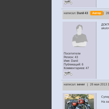
написал:
Danil 43
Автор
| 26
ДОКТ
akulo
Посетители
Регион: 43
Имя: Danil
Публикаций: 6
Комментариев: 47
написал:
sever
| 26 мая 2013 
Супе
На за