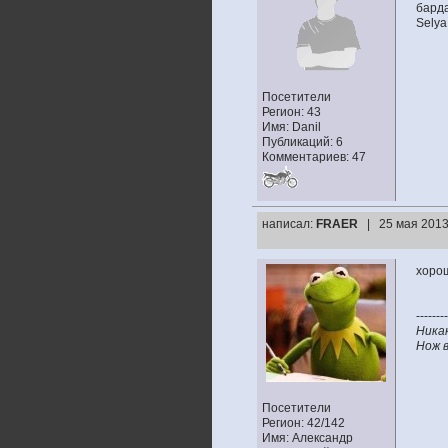
барда
Selya
Посетители
Регион: 43
Имя: Danil
Публикаций: 6
Комментариев: 47
написал:
FRAER
| 25 мая 2013
хорош
--------
Ника
Нож в
Посетители
Регион: 42/142
Имя: Александр