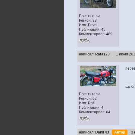
Посетители
Регион: 38
Имя: Pavel
Публикаций: 45
Комментариев: 489
написал:
Rafa123
| 1 июня 201
перед
--------
иж юп
Посетители
Регион: 02
Имя: Rafil
Публикаций: 4
Комментариев: 64
написал:
Danil 43
Автор
| 3 