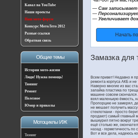
Канал на YouTube
—
Сам записывает 
Наши проекты
—
Персонализирует
—
Увеличивает до
Наш мото-форум
Конкурс МотоЛето 2012
Разные ссылки
Начать п
Обратная связь
Замазка для 
Общие темы
Истории мото-жизни
Люди! Нужна помощь!
Всем привет! Недавно я п
ремонта корпуса АКБ и не 
Тюнинг
Наверно многие из вас ста
запайка пластика по трещи
Ремонт
машине совсем скончался А
Полезное
взял маленькую ёмкость, 
Пропорцию не замерял, де
Юмор и приколы
не мешает получить массу
стеклоткани - просто бери
продают) самый главный м
вышкурил пятно вокруг тре
Мотоциклы ИЖ
ещё столько же, окончател
назад - герметичность по 
Вот и все дела, надеюсь к
Тюнинг