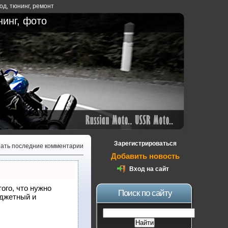
ход
,
тюнинг
,
ремонт
нинг, фото
Зарегистрироваться
зать последние комментарии
Добавить новость
Вход на сайт
того, что нужно
Поиск по сайту
юджетный и