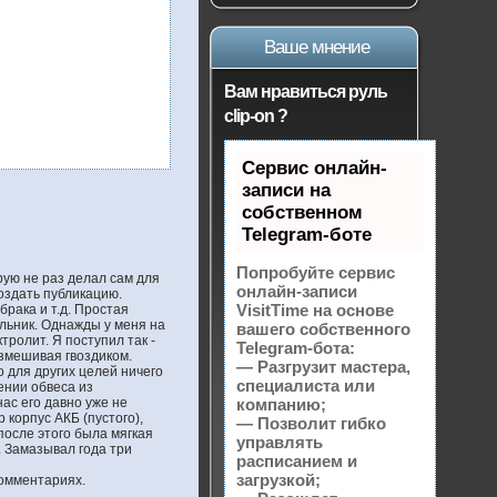
Ваше мнение
Вам нравиться руль
clip-on ?
Сервис онлайн-
записи на
собственном
Telegram-боте
Попробуйте сервис
рую не раз делал сам для
онлайн-записи
создать публикацию.
VisitTime на основе
брака и т.д. Простая
яльник. Однажды у меня на
вашего собственного
тролит. Я поступил так -
Telegram-бота:
азмешивая гвоздиком.
— Разгрузит мастера,
 для других целей ничего
специалиста или
ении обвеса из
нас его давно уже не
компанию;
корпус АКБ (пустого),
— Позволит гибко
после этого была мягкая
управлять
. Замазывал года три
расписанием и
загрузкой;
комментариях.