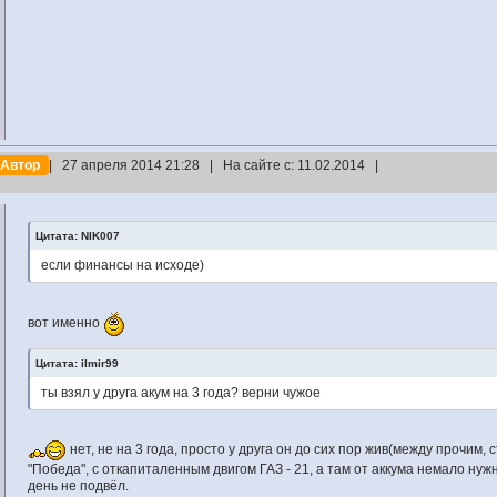
Автор
| 27 апреля 2014 21:28 | На сайте с: 11.02.2014 |
Цитата: NIK007
если финансы на исходе)
вот именно
Цитата: ilmir99
ты взял у друга акум на 3 года? верни чужое
нет, не на 3 года, просто у друга он до сих пор жив(между прочим, 
"Победа", с откапиталенным двигом ГАЗ - 21, а там от аккума немало нужн
день не подвёл.