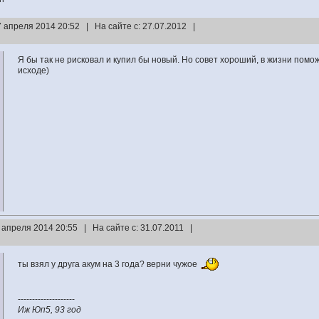
7 апреля 2014 20:52 | На сайте с: 27.07.2012 |
Я бы так не рисковал и купил бы новый. Но совет хороший, в жизни помо
исходе)
 апреля 2014 20:55 | На сайте с: 31.07.2011 |
ты взял у друга акум на 3 года? верни чужое
--------------------
Иж Юп5, 93 год