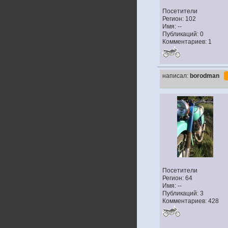
Посетители
Регион: 102
Имя: --
Публикаций: 0
Комментариев: 1
написал:
borodman
Посетители
Регион: 64
Имя: --
Публикаций: 3
Комментариев: 428