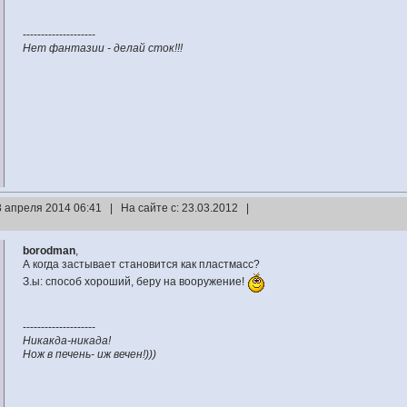
--------------------
Нет фантазии - делай сток!!!
8 апреля 2014 06:41 | На сайте с: 23.03.2012 |
borodman
,
А когда застывает становится как пластмасс?
З.ы: способ хороший, беру на вооружение!
--------------------
Никакда-никада!
Нож в печень- иж вечен!)))