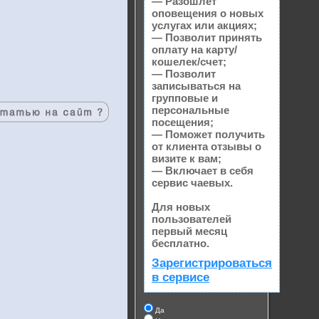
— Разошлет
оповещения о новых
услугах или акциях;
— Позволит принять
оплату на карту/
кошелек/счет;
— Позволит
записываться на
групповые и
персональные
посещения;
— Поможет получить
от клиента отзывы о
визите к вам;
— Включает в себя
сервис чаевых.
Для новых
пользователей
первый месяц
бесплатно.
Зарегистрироваться
в сервисе
Да