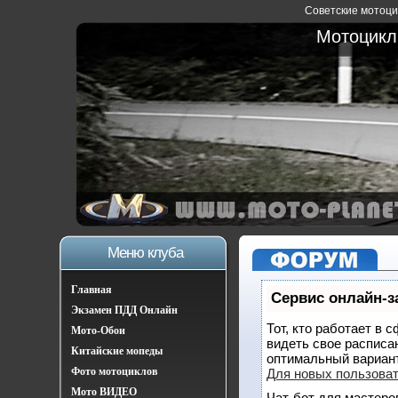
Советские мотоцик
Мотоциклы
Меню клуба
Главная
Сервис онлайн-з
Экзамен ПДД Онлайн
Тот, кто работает в 
Мото-Обои
видеть свое расписа
Китайские мопеды
оптимальный вариан
Фото мотоциклов
Для новых пользова
Мото ВИДЕО
Чат-бот для мастеро