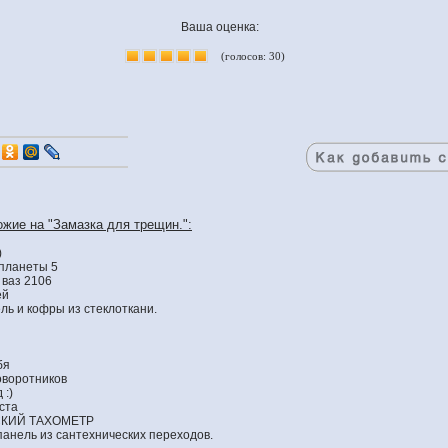
Ваша оценка:
(голосов: 30)
ожие на "Замазка для трещин.":
)
планеты 5
 ваз 2106
ей
ль и кофры из стеклоткани.
бя
оворотников
 :)
ста
СКИЙ ТАХОМЕТР
анель из сантехнических переходов.