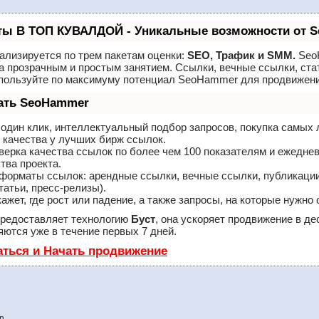
ты В ТОП КУВАЛДОЙ - Уникальные возможности от 
ализируется по трем пакетам оценки:
SEO, Трафик и SMM.
Seo
а прозрачным и простым занятием. Ссылки, вечные ссылки, ста
спользуйте по максимуму потенциал SeoHammer для продвижени
лать SeoHammer
один клик, интеллектуальный подбор запросов, покупка самых
 качества у лучших бирж ссылок.
верка качества ссылок по более чем 100 показателям и ежедне
тва проекта.
форматы ссылок: арендные ссылки, вечные ссылки, публикации
татьи, пресс-релизы).
ет, где рост или падение, а также запросы, на которые нужно 
редоставляет технологию
Буст
, она ускоряет продвижение в де
ются уже в течение первых 7 дней.
аться и Начать продвижение
n