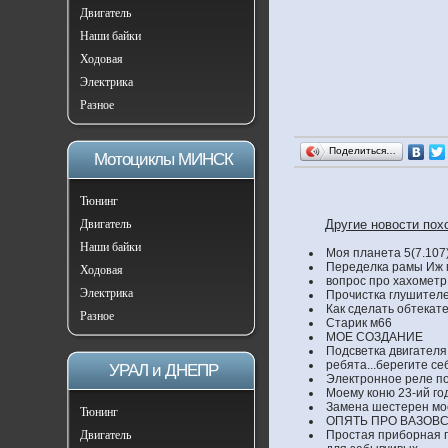
Двигатель
Наши байки
Ходовая
Электрика
Разное
Поделиться…
Мотоциклы МИНСК
Тюнинг
Двигатель
Другие новости пох
Наши байки
Моя планета 5(7.107
Переделка рамы Иж 
Ходовая
вопрос про хахометр
Электрика
Прочистка глушител
Как сделать обтекате
Разное
Старик м66
МОЕ СОЗДАНИЕ
Подсветка двигателя
ребята...берегите се
УРАЛ и ДНЕПР
Электронное реле п
Моему коню 23-ий год
Замена шестерен мо
Тюнинг
ОПЯТЬ ПРО ВАЗОВ
Двигатель
Простая приборная п