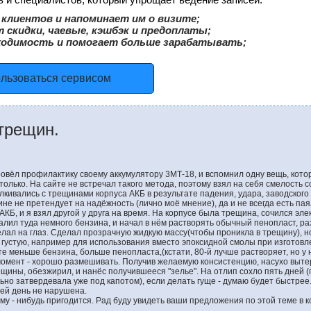
клиентов и напоминает им о визите;
 скидки, чаевые, кэшбэк и предоплаты;
ходимость и помогает больше зарабатывать;
ользоваться сервисом
трещин.
ровёл профилактику своему аккумулятору 3МТ-18, и вспомнил одну вещь, кото
только. На сайте не встречал такого метода, поэтому взял на себя смелость 
лкивались с трещинами корпуса АКБ в результате падения, удара, заводского 
не не претендует на надёжность (лично моё мнение), да и не всегда есть па
КБ, и я взял другой у друга на время. На корпусе была трещина, сочился элек
налил туда немного бензина, и начал в нём растворять обычный пенопласт, р
лал на глаз. Сделал прозрачную жидкую массу(чтобы проникла в трещину), но
 густую, например для использования вместо эпоксидной смолы при изготовл
те меньше бензина, больше пенопласта,(кстати, 80-й лучше растворяет, но у 
омент - хорошо размешивать. Получив желаемую консистенцию, насухо вытер 
щины, обезжирил, и нанёс получившееся "зелье". На отлип сохло пять дней (
ьно затвердевала уже под капотом), если делать гуще - думаю будет быстрее
сей день не нарушена.
ому - нибудь пригодится. Рад буду увидеть ваши предложения по этой теме в 