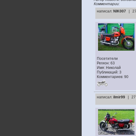
Комментарии:
написал:
NIK007
| 2
Посетители
Регион: 63
Имя: Николай
Публикаций: 3
Комментариев: 90
написал:
ilmir99
| 27