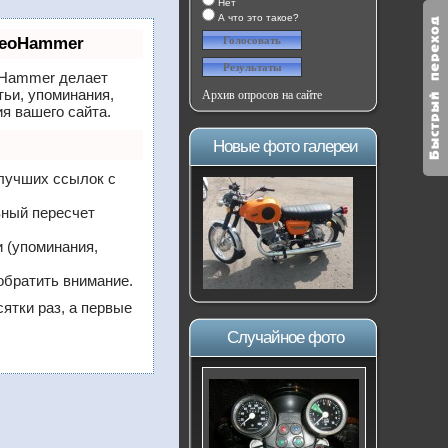
Нет
А что это такое?
SeoHammer
Hammer делает
тьи, упоминания,
Архив опросов на сайте
я вашего сайта.
Новые фото галереи
 лучших ссылок с
вный пересчет
 (упоминания,
обратить внимание.
сятки раз, а первые
Случайное фото