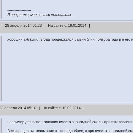
--------------------
Я не храплю, мне снятся мотоциклы.
| 28 апреля 2014 01:23 | На сайте с: 19.01.2014 |
хороший акб купил 3года продержался,у меня блин полтора года и я его
28 апреля 2014 05:10 | На сайте с: 10.02.2014 |
например для использования вместо эпоксидной смолы при изготовлении
Весь процесс можешь описать поподробнее, я про вместо эпоксидной с