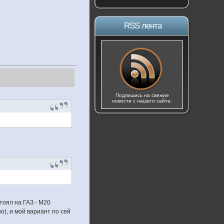
RSS лента
Подпишись на свежие
новости с нашего сайта.
стоял на ГАЗ - М20
о), и мой вариант по сей