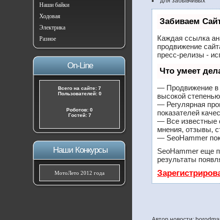
для забывчивых
Наши байки
Ходовая
Забиваем Сай
Электрика
Каждая ссылка ан
Разное
продвижение сайт
пресс-релизы - и
On-Line
Что умеет де
— Продвижение в 
Всего на сайте: 7
Пользователей: 0
высокой степенью
— Регулярная про
Роботов: 0
показателей качес
Гостей: 7
— Все известные 
мнения, отзывы, с
— SeoHammer покаж
Наши Конкурсы
SeoHammer еще п
результаты появля
Зарегистриров
МотоЛето 2012 года
Автор новости: borodma