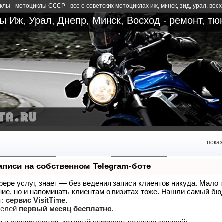
лы - мотоциклы СССР - все о советских мотоциклах иж, минск, зид, урал, вос
 Иж, Урал, Днепр, Минск, Восход - ремонт, тю
пока
аписи на собственном Telegram-боте
сфере услуг, знает — без ведения записи клиентов никуда. Мало 
ние, но и напоминать клиентам о визитах тоже. Нашли самый б
т:
сервис VisitTime.
телей
первый месяц бесплатно
.
в и специалистов, который упрощает ведение записей: