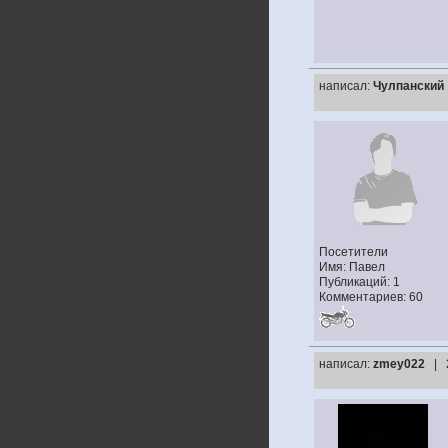
написал:
Чулпанский
Посетители
Имя: Павел
Публикаций: 1
Комментариев: 60
написал:
zmey022
| 