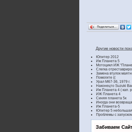
Поделиться…
Другие новости похо
Юпитер 2012
Иж Планета 5
Мотоцикл ИЖ “Плане
Слегка отреставрир
Замена втулок маятн
Помогите ((
Урал М67-36, 1979 г.
Наконецто Suzuki Ban
Иж Планета 4 ( кап. 
ИЖ Планета 4
Синяя планета 5к
Иногда они возвраща
Иж Планета-5
Юпитер 5 небольшая
Проблемы с запуско
Забиваем Сай