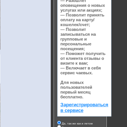
— Разошлет
оповещения о новых
услугах или акциях;
— Позволит принять
оплату на карту/
кошелек/счет;
— Позволит
записываться на
групповые и
персональные
посещения;
— Поможет получить
от клиента отзывы о
визите к вам;
— Включает в себя
сервис чаевых.
Для новых
пользователей
первый месяц
бесплатно.
Зарегистрироваться
в сервисе
Да, так же как и летом