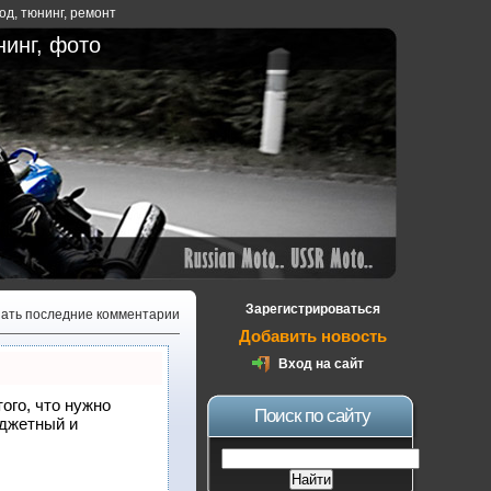
ход
,
тюнинг
,
ремонт
нинг, фото
Зарегистрироваться
зать последние комментарии
Добавить новость
Вход на сайт
того, что нужно
Поиск по сайту
юджетный и