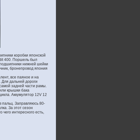
ипники коробки японской
it 400. Поршель был
н подшипники нижней шейки
ечник, бронепровод япония
лент, все паяное и на
. Для дальней дороги
 самой задней части рамы.
или крышки бака
икла. Аккумулятор 12V 12
 пальц. Заправляюсь 80-
лка. За этот сезон
о чего интересного есть,