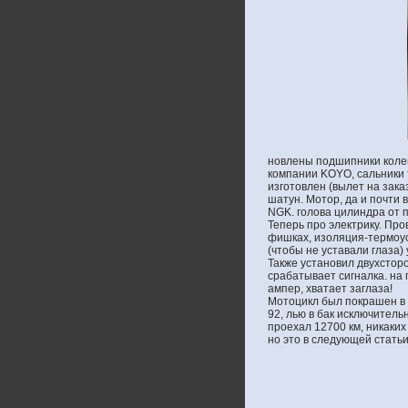
новлены подшипники коле
компании KOYO, сальники 
изготовлен (вылет на зак
шатун. Мотор, да и почти 
NGK. голова цилиндра от п
Теперь про электрику. Про
фишках, изоляция-термоус
(чтобы не уставали глаза)
Также установил двухстор
срабатывает сигналка. на
ампер, хватает заглаза!
Мотоцикл был покрашен в 
92, лью в бак исключитель
проехал 12700 км, никаких
но это в следующей статьи