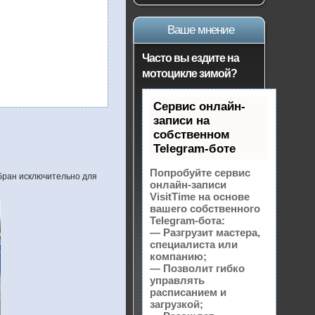
Ваше мнение
Часто вы ездите на
мотоцикле зимой?
Сервис онлайн-
записи на
собственном
Telegram-боте
Попробуйте сервис
бран исключительно для
онлайн-записи
VisitTime на основе
вашего собственного
Telegram-бота:
— Разгрузит мастера,
специалиста или
компанию;
— Позволит гибко
управлять
расписанием и
загрузкой;