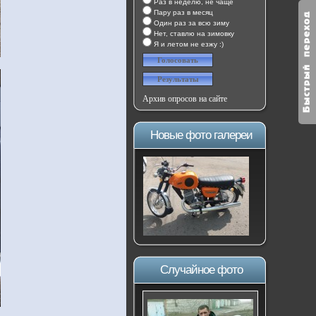
Раз в неделю, не чаще
Пару раз в месяц
Один раз за всю зиму
Нет, ставлю на зимовку
Я и летом не езжу :)
Архив опросов на сайте
Новые фото галереи
Случайное фото