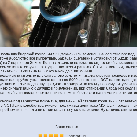
нвала швейцарской компании SKF, также были заменены абсолютно все подш
тоже абсолютно все импортные, барабан сцепление установил от Suzuki band
аз) из 2 поршеней Suzuki. Коленвал сильно не изменился, только был замене
весь мотоцикл скручен на внутренних шестиграниках. Свеча зажигания, подсв
ланеты 5. Зажигание БСЗ с отсечкой до 4000 об/мин.
водку исключительно всю сам заново вел, нету никаких скрутом проводов и изо
адочная трубка. установлен ксенон на 8000k, остальное ВСЕ на светодиодах
 установил RGB подсветку с радиоконтролером на пульту повсему низу бака и
онею сигнализацию с датчиков приблежения, при отпирании бардачков седла 
 панель был выведен електроный вольтметр бортового напряжения сети мотоц
салоне под зернистое покрытие, для меньшей степени корябяни и отпечатков
но MOTUL и в коробку транмисионное, смазка цепи тоже MOTUL и передняя ви
 проблем не познал и ни капли масла не упало на землю. Ну конечно еще мног
.
Ваша оценка:
(голосов: 44)