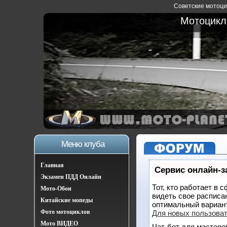
Советские мотоцик
Мотоциклы
Меню клуба
Главная
Сервис онлайн-з
Экзамен ПДД Онлайн
Тот, кто работает в 
Мото-Обои
видеть свое расписа
Китайские мопеды
оптимальный вариан
Фото мотоциклов
Для новых пользова
Мото ВИДЕО
Чат-бот для мастеро