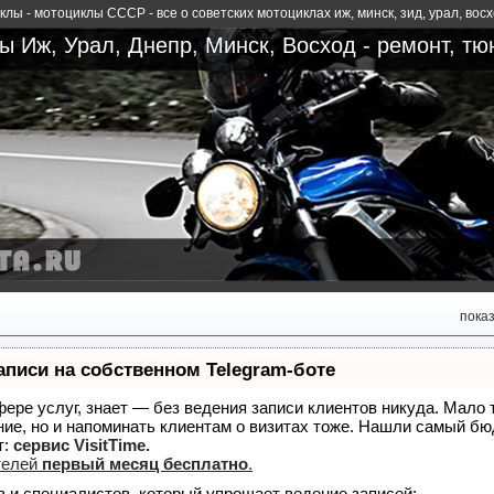
лы - мотоциклы СССР - все о советских мотоциклах иж, минск, зид, урал, вос
 Иж, Урал, Днепр, Минск, Восход - ремонт, тю
пока
аписи на собственном Telegram-боте
сфере услуг, знает — без ведения записи клиентов никуда. Мало 
ние, но и напоминать клиентам о визитах тоже. Нашли самый б
т:
сервис VisitTime.
телей
первый месяц бесплатно
.
в и специалистов, который упрощает ведение записей: