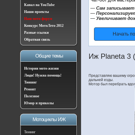
Канал на YouTube
—
Сам записывает 
Наши проекты
—
Персонализирует
—
Увеличивает до
Наш мото-форум
Конкурс МотоЛето 2012
Разные ссылки
Начать п
Обратная связь
Иж Planeta 3 
Общие темы
Истории мото-жизни
Люди! Нужна помощь!
Представляю вашему огром
дальней езды.
Тюнинг
Мотор был перебрать вдол
Ремонт
Полезное
Юмор и приколы
Мотоциклы ИЖ
Тюнинг