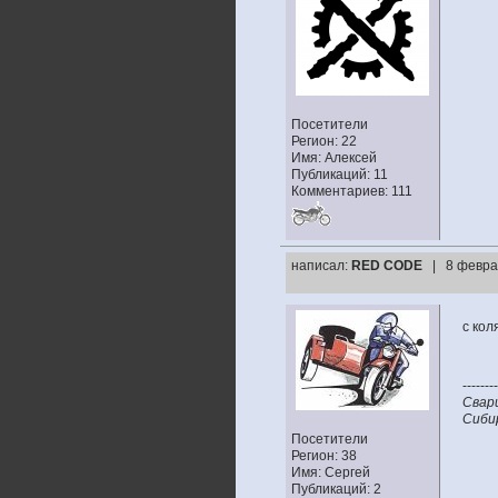
Посетители
Регион: 22
Имя: Алексей
Публикаций: 11
Комментариев: 111
написал:
RED CODE
| 8 февра
с кол
--------
Свар
Сибир
Посетители
Регион: 38
Имя: Сергей
Публикаций: 2