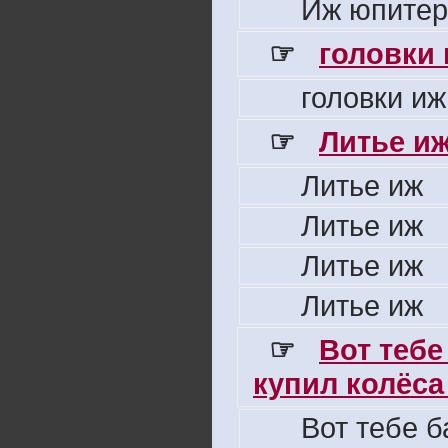
Иж юпитер
☞
головки
головки иж
☞
Литье и
Литье иж
Литье иж
Литье иж
Литье иж
☞
Вот тебе
купил колёса 
Вот тебе б