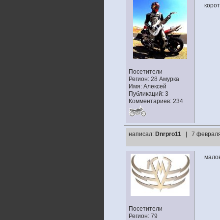
корот
Посетители
Регион: 28 Амурка
Имя: Алексей
Публикаций: 3
Комментариев: 234
написал:
Dnrpro11
| 7 февраля
малов
Посетители
Регион: 79