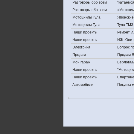
Разговоры обо всем
''катаемс
Разговоры обо всем
«Мотозима
Мотоциклы Тула
Японские 
Мотоциклы Тула
Тула ТМЗ 
Наши проекты
Ремонт И
Наши проекты
ИЖ-Юпит
Электрика
Вопрос по
Продам
Продам Яп
Мой гараж
Берлога/м
Наши проекты
"Мотоцик
Наши проекты
Спартан
Автомобили
Покупка 