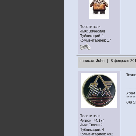
Посетители
Имя: Вячеслав
Публикаций: 1
Комментариев: 17
написал:
John
| 8 февраля 201
Точно
--------
Урал 
******
Old S
Посетители
Регион: 74/174
Имя: Евгений
Публикаций: 4
Комментариев: 492