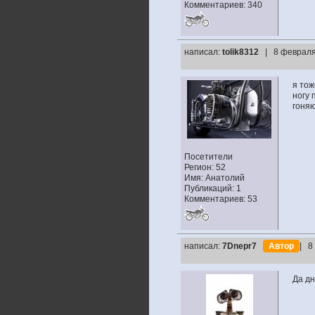
Комментариев: 340
написал:
tolik8312
| 8 февраля
я тож
ногу 
гоня
Посетители
Регион: 52
Имя: Анатолий
Публикаций: 1
Комментариев: 53
написал:
7Dnepr7
Автор
| 8
Да дн