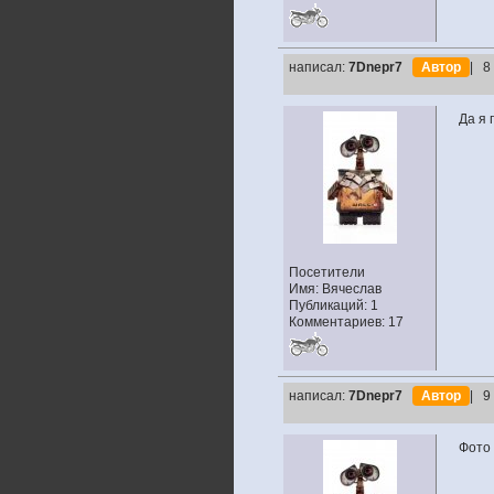
написал:
7Dnepr7
Автор
| 8
Да я 
Посетители
Имя: Вячеслав
Публикаций: 1
Комментариев: 17
написал:
7Dnepr7
Автор
| 9
Фото 