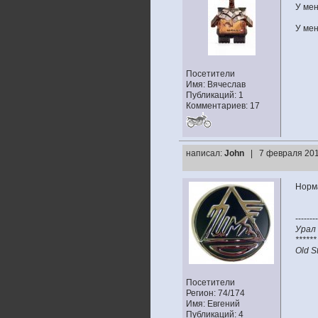
У мен
У мен
Посетители
Имя: Вячеслав
Публикаций: 1
Комментариев: 17
написал:
John
| 7 февраля 201
Норма
--------
Урал 
******
Old S
Посетители
Регион: 74/174
Имя: Евгений
Публикаций: 4