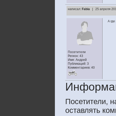
написал:
Fabia
| 25 апреля 201
А где
Посетители
Регион: 43
Имя: Андрей
Публикаций: 3
Комментариев: 40
Информа
Посетители, 
оставлять ком