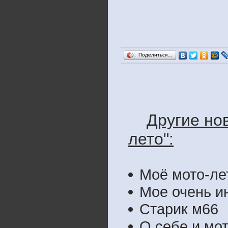
Поделиться…
Другие но
лето":
Моё мото-ле
Мое очень и
Старик м66
О себе и мо