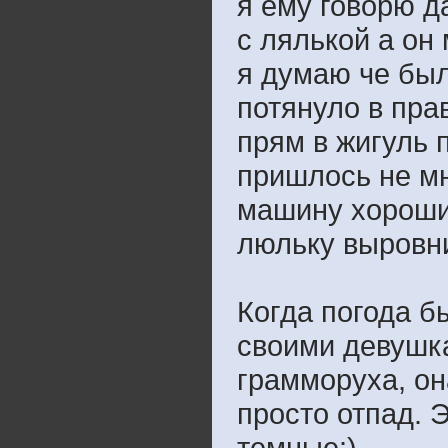
я ему говорю д
с лялькой а он
я думаю че был
потянуло в пра
прям в жигуль 
пришлось не мн
машину хороший
люльку выровни
Когда погода б
своими девушка
грамморуха, он
просто отпад. 
темные:)