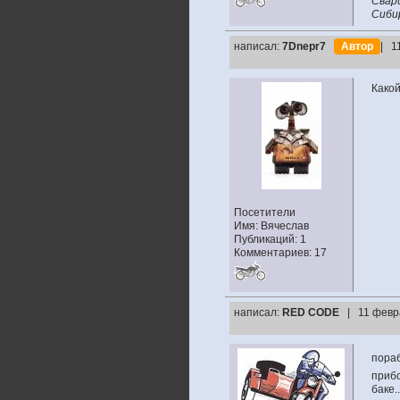
Свар
Сибир
написал:
7Dnepr7
Автор
| 1
Какой
Посетители
Имя: Вячеслав
Публикаций: 1
Комментариев: 17
написал:
RED CODE
| 11 февр
пора
прибо
баке..