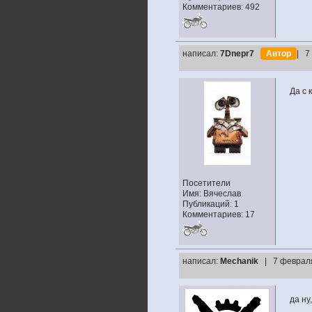
Комментариев: 492
написал:
7Dnepr7
Автор
| 7
Да с 
Посетители
Имя: Вячеслав
Публикаций: 1
Комментариев: 17
написал:
Mechanik
| 7 февраля
да ну