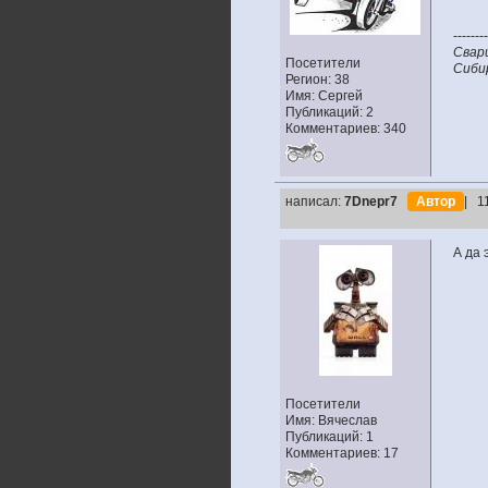
--------
Свар
Посетители
Сибир
Регион: 38
Имя: Сергей
Публикаций: 2
Комментариев: 340
написал:
7Dnepr7
Автор
| 1
А да 
Посетители
Имя: Вячеслав
Публикаций: 1
Комментариев: 17