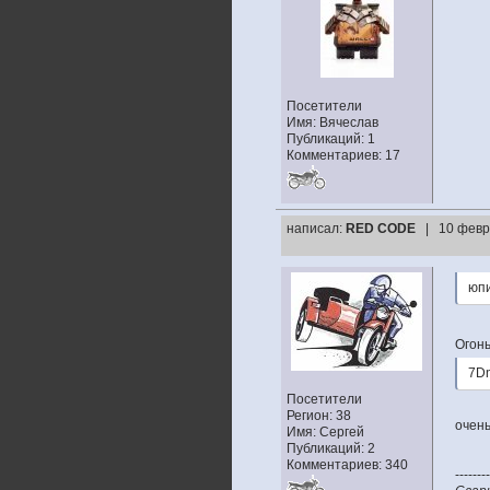
Посетители
Имя: Вячеслав
Публикаций: 1
Комментариев: 17
написал:
RED CODE
| 10 февр
юп
Огон
7D
Посетители
Регион: 38
очень
Имя: Сергей
Публикаций: 2
Комментариев: 340
--------