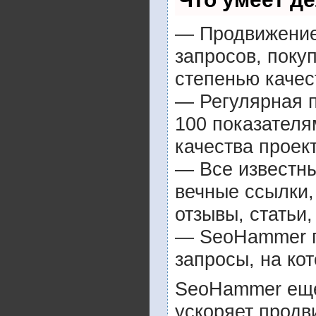
— Продвижение 
запросов, поку
степенью качес
— Регулярная п
100 показателя
качества проект
— Все известн
вечные ссылки,
отзывы, статьи,
— SeoHammer по
запросы, на ко
SeoHammer еще
ускоряет продв