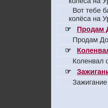
колёса на У
Вот тебе б
колёса на У
☞
Продам 
Продам До
☞
Коленвал
Коленвал о
☞
Зажигани
Зажигание