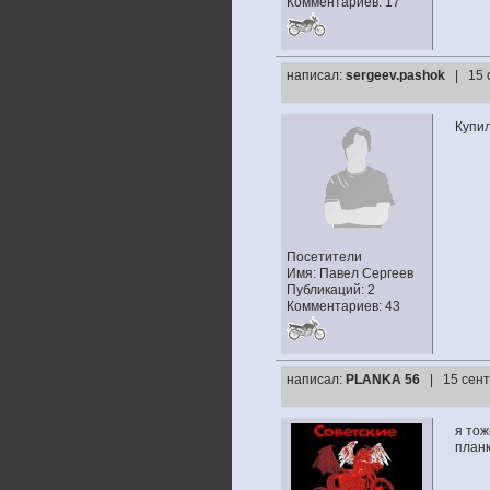
Комментариев: 17
написал:
sergeev.pashok
| 15 
Купил
Посетители
Имя: Павел Сергеев
Публикаций: 2
Комментариев: 43
написал:
PLANKA 56
| 15 сент
я тож
планк