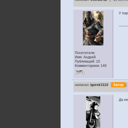
У пар
--------
Посетители
Имя: Андрей
Публикаций: 10
Комментариев: 149
написал:
igorek3110
Автор
|
Да н