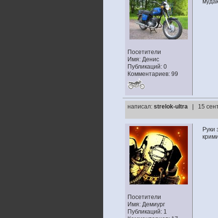
мудак
Посетители
Имя: Денис
Публикаций: 0
Комментариев: 99
написал:
strelok-ultra
| 15 сен
Руки 
крими
Посетители
Имя: Демиург
Публикаций: 1