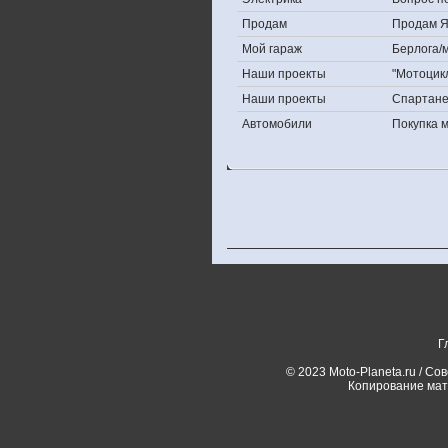
Продам
Продам Яп
Мой гараж
Берлога/м
Наши проекты
"Мотоцик
Наши проекты
Спартан
Автомобили
Покупка 
Г
© 2023 Moto-Planeta.ru / Со
Копирование мат