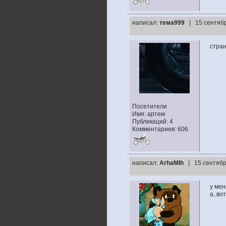
написал:
тема999
| 15 сентябр
странн
Посетители
Имя: артем
Публикаций: 4
Комментариев: 606
написал:
ArhaMIh
| 15 сентябр
у мен
а..во