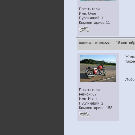
Посетители
Имя: Олег
Публикаций: 1
Комментариев: 11
написал:
morozzz
| 18 сентябр
Жалко
такое
--------
Люби
Посетители
Регион: 67
Имя: Иван
Публикаций: 2
Комментариев: 158