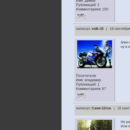
Имя: Диман
Публикаций: 2
Комментариев: 150
написал:
volk п5
| 16 сентября
блин 
ну и 
Посетители
Имя: владимир
Публикаций: 1
Комментариев: 67
написал:
Саня-32rus
| 16 сент
Не ра
Или п