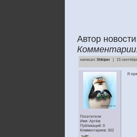
Автор новости:
Комментарии
написал:
Shkiper
| 15 сентября
Я пр
Посетители
Имя: Артём
Публикаций: 0
Комментариев: 302