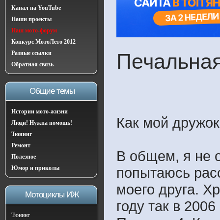
Канал на YouTube
Наши проекты
Наш мото-форум
Конкурс МотоЛето 2012
Разные ссылки
Печальная
Обратная связь
Общие темы
Истории мото-жизни
Как мой дружок
Люди! Нужна помощь!
Тюнинг
Ремонт
В общем, я не 
Полезное
Юмор и приколы
попытаюсь расс
моего друга. Х
Мотоциклы ИЖ
году так в 200
Тюнинг