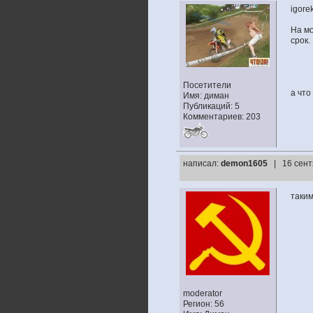
igore
На мо
срок.
Посетители
а что
Имя: диман
Публикаций: 5
Комментариев: 203
написал:
demon1605
| 16 сент
таким
moderator
Регион: 56