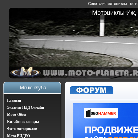
Советские мотоциклы - мото
Мотоциклы Иж, 
Меню клуба
Главная
Экзамен ПДД Онлайн
Мото-Обои
Китайские мопеды
Фото мотоциклов
Мото ВИДЕО