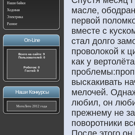
Наши байки
масле, ободран
Ходовая
Электрика
первой поломк
Разное
вместе с куско
стал долго зам
On-Line
проволокой к ц
Всего на сайте: 9
Пользователей: 0
как у вертолёта
Роботов: 0
проблемы:пропа
Гостей: 9
выскакивать на
мелочей. Однаж
Наши Конкурсы
любил, он люби
МотоЛето 2012 года
прежнему не за
поворотники вс
После этого он 