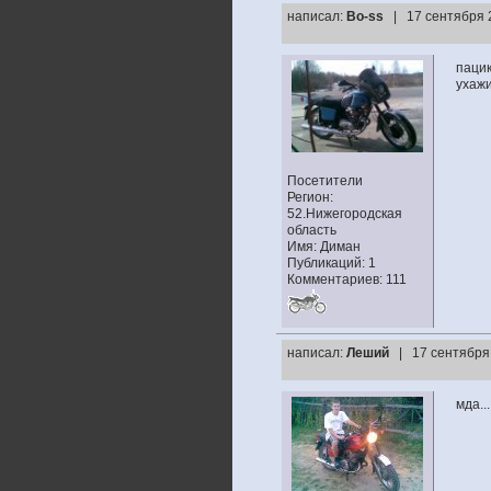
написал:
Bo-ss
| 17 сентября 
пацик
ухажи
Посетители
Регион:
52.Нижегородская
область
Имя: Диман
Публикаций: 1
Комментариев: 111
написал:
Леший
| 17 сентября
мда..