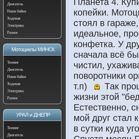
Планета 4. Купи
Двигатель
копейки. Мотоц
Наши байки
Ходовая
стоял в гараже
Электрика
идеальное, проб
Разное
конфетка. У др
Мотоциклы МИНСК
сначала всё бы
чистил, ухажив
Тюнинг
Двигатель
поворотники ор
Наши байки
т.п)
Так про
Ходовая
Электрика
жизни этой "бед
Разное
Естественно, с
УРАЛ и ДНЕПР
мой друг стал к
в сутки куда уг
Тюнинг
Двигатель
Спустя месяц Пл