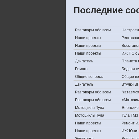
Последние со
Разговоры обо всем
Настроени
Наши проекты
Реставра
Наши проекты
Восстано
Наши проекты
ИЖ ПС с 
Двигатель
Планета 
Ремонт
Бедная с
Общие вопросы
Общие в
Двигатель
Втулки В
Разговоры обо всем
''катаемс
Разговоры обо всем
«Мотозима
Мотоциклы Тула
Японские 
Мотоциклы Тула
Тула ТМЗ 
Наши проекты
Ремонт И
Наши проекты
ИЖ-Юпит
Электрика
Вопрос по