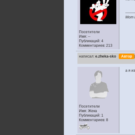
--------
Мот 
Посетители
Имя: --
Публикаций: 4
Комментариев: 213
написал:
e.zheka-sko
Автор
а я и
Посетители
Имя: Жека
Публикаций: 1
Комментариев: 8