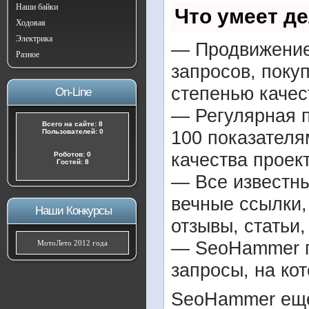
Наши байки
Что умеет д
Ходовая
Электрика
— Продвижение 
Разное
запросов, поку
степенью качес
On-Line
— Регулярная п
Всего на сайте: 8
100 показателя
Пользователей: 0
качества проект
Роботов: 0
Гостей: 8
— Все известн
вечные ссылки,
Наши Конкурсы
отзывы, статьи,
— SeoHammer по
МотоЛето 2012 года
запросы, на ко
SeoHammer еще