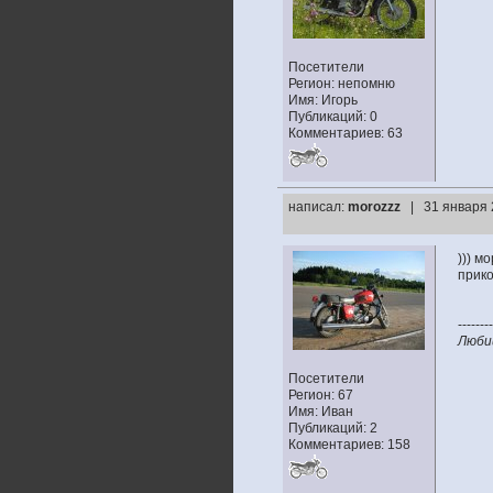
Посетители
Регион: непомню
Имя: Игорь
Публикаций: 0
Комментариев: 63
написал:
morozzz
| 31 января 
))) м
прико
--------
Люби
Посетители
Регион: 67
Имя: Иван
Публикаций: 2
Комментариев: 158