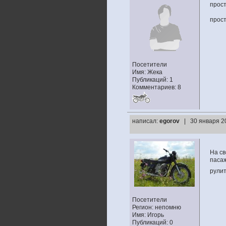
прост
прост
Посетители
Имя: Жека
Публикаций: 1
Комментариев: 8
написал:
egorov
| 30 января 2
На св
пасаж
рулит
Посетители
Регион: непомню
Имя: Игорь
Публикаций: 0