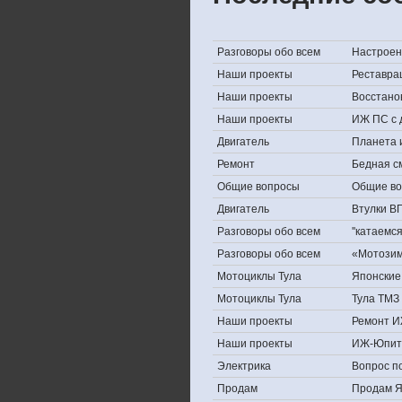
Разговоры обо всем
Настроени
Наши проекты
Реставра
Наши проекты
Восстано
Наши проекты
ИЖ ПС с 
Двигатель
Планета 
Ремонт
Бедная с
Общие вопросы
Общие в
Двигатель
Втулки В
Разговоры обо всем
''катаемс
Разговоры обо всем
«Мотозима
Мотоциклы Тула
Японские 
Мотоциклы Тула
Тула ТМЗ 
Наши проекты
Ремонт И
Наши проекты
ИЖ-Юпит
Электрика
Вопрос по
Продам
Продам Яп