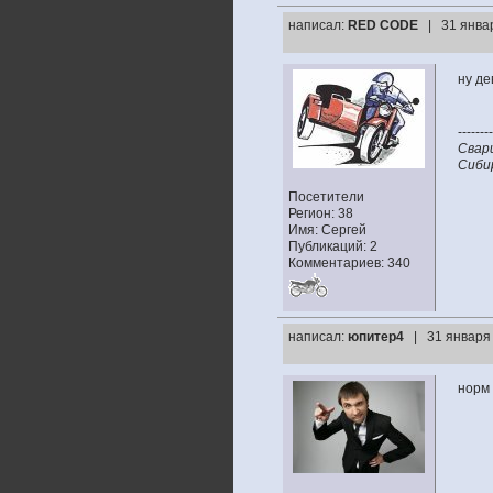
написал:
RED CODE
| 31 янва
ну де
--------
Свар
Сибир
Посетители
Регион: 38
Имя: Сергей
Публикаций: 2
Комментариев: 340
написал:
юпитер4
| 31 января
норм 