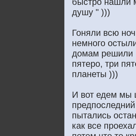
быстро нашли м
душу " )))
Гоняли всю ноч
немного остыли
домам решили п
пятеро, три пят
планеты )))
И вот едем мы ц
предпоследний 
пытались остан
как все проеха
потом что то кр