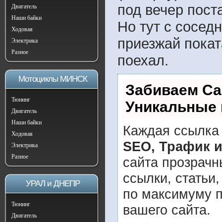
под вечер поста
Двигатель
Наши байки
Но тут с сосед
Ходовая
приезжай покат
Электрика
Разное
поехал.
Мотоциклы МИНСК
Забиваем Са
Тюнинг
Уникальные 
Двигатель
Наши байки
Каждая ссылка 
Ходовая
SEO, Трафик 
Электрика
Разное
сайта прозрачн
ссылки, статьи
УРАЛ и ДНЕПР
по максимуму 
Тюнинг
вашего сайта.
Двигатель