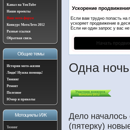
Канал на YouTube
Ускорение продвижени
Наши проекты
Если вам трудно попасть на 
Наш мото-форум
ускоряет продвижение в деся
Конкурс МотоЛето 2012
Если ни один запрос у вас не
Разные ссылки
Обратная связь
Начать продви
Общие темы
Одна ночь
Истории мото-жизни
Люди! Нужна помощь!
Тюнинг
Ремонт
Полезное
Юмор и приколы
Дело началось с
Мотоциклы ИЖ
(пятерку) новы
Тюнинг