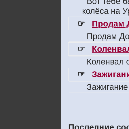
Вот тебе б
колёса на У
☞
Продам 
Продам До
☞
Коленвал
Коленвал о
☞
Зажигани
Зажигание
Последние со