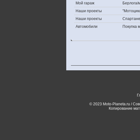
Мой гараж
Берлога/м
Наши проекты
"Мотоцик
Наши проекты
Спартан
Автомобили
Покупка 
Г
© 2023 Moto-Planeta.ru / Со
Копирование мат