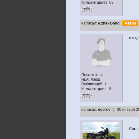
Комментариев: 63
написал:
e.zheka-sko
Автор
я езд
Посетители
Имя: Жека
Публикаций: 1
Комментариев: 8
написал:
egorov
| 30 января 2
Согла