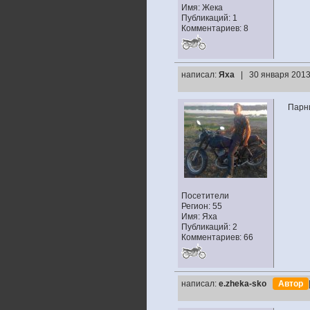
Имя: Жека
Публикаций: 1
Комментариев: 8
написал:
Яха
| 30 января 2013
Парни
Посетители
Регион: 55
Имя: Яха
Публикаций: 2
Комментариев: 66
написал:
e.zheka-sko
Автор