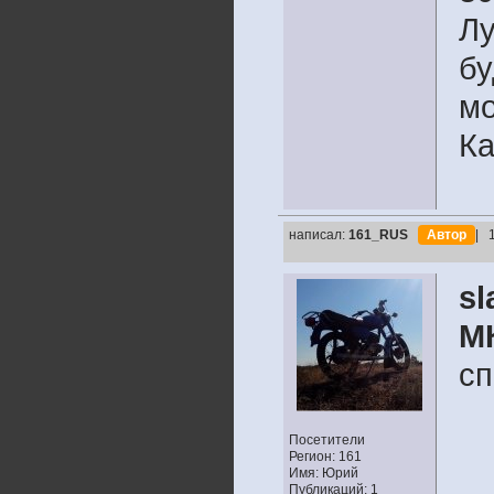
Лу
бу
мо
Ка
написал:
161_RUS
Автор
| 
sl
М
сп
Посетители
Регион: 161
Имя: Юрий
Публикаций: 1