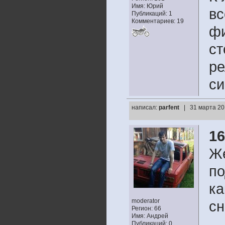
Имя: Юрий
вс
Публикаций: 1
Комментариев: 19
фи
ст
ре
си
написал:
parfent
| 31 марта 20
1
Же
по
ка
moderator
сн
Регион: 66
Имя: Андрей
Публикаций: 0