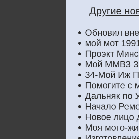
Другие но
Обновил вн
мой мот 1991
Проэкт Минс
Мой ММВЗ 3.
34-Мой Иж П
Помогите с 
Дальняк по 
Начало Ремо
Новое лицо 
Моя мото-жи
Изготовлени