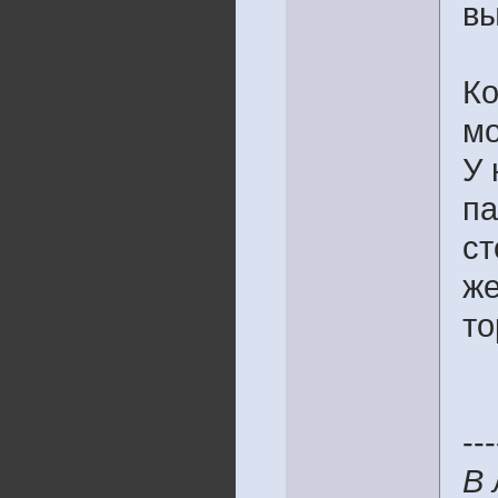
вы
Ко
мо
У 
па
ст
же
то
---
В 