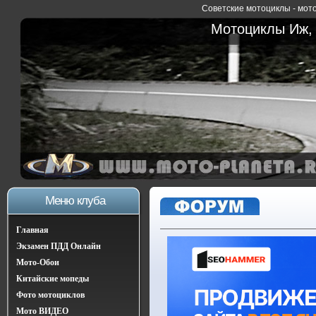
Советские мотоциклы - мото
Мотоциклы Иж, 
Меню клуба
Главная
Экзамен ПДД Онлайн
Мото-Обои
Китайские мопеды
Фото мотоциклов
Мото ВИДЕО