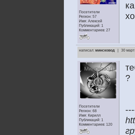
ка
Посетители
х
Регион: 57
Имя: Алексей
Публикаций: 1
Комментариев: 27
написал:
минсковод
| 30 март
те
?
Посетители
---
Регион: 68
Имя: Кирилл
ht
Публикаций: 1
Комментариев: 120
гр