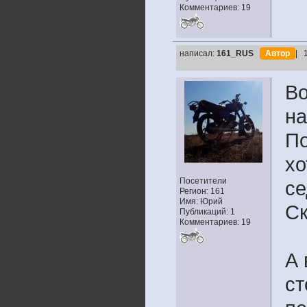
Комментариев: 19
написал:
161_RUS
Автор
| 
Во
на
По
хо
Посетители
се
Регион: 161
Имя: Юрий
Ск
Публикаций: 1
Комментариев: 19
А 
ст