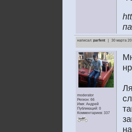
ht
па
написал:
parfent
| 30 марта 20
Мн
нр
Ля
moderator
сл
Регион: 66
Имя: Андрей
та
Публикаций: 0
Комментариев: 337
за
на