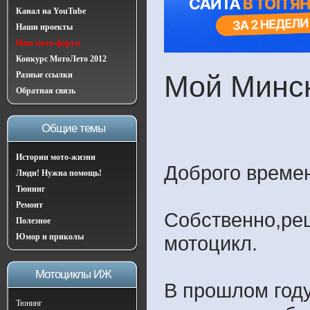
Канал на YouTube
Наши проекты
Наш мото-форум
Конкурс МотоЛето 2012
Разные ссылки
Мой Минс
Обратная связь
Общие темы
Истории мото-жизни
Доброго времен
Люди! Нужна помощь!
Тюнинг
Ремонт
Собственно,реш
Полезное
Юмор и приколы
мотоцикл.
Мотоциклы ИЖ
В прошлом год
Тюнинг