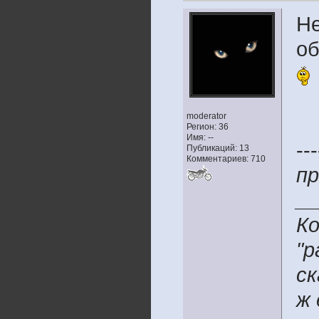
Не
об
moderator
Регион: 36
Имя: --
---
Публикаций: 13
Комментариев: 710
пр
__
Ко
"р
ск
ж 