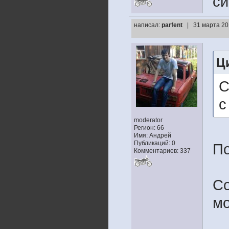
с
написал:
parfent
| 31 марта 20
Ц
С
с
moderator
Регион: 66
Имя: Андрей
Публикаций: 0
П
Комментариев: 337
Со
мо