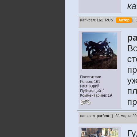
ка
написал:
161_RUS
Автор
| 
pa
Во
ст
пр
Посетители
уж
Регион: 161
Имя: Юрий
пл
Публикаций: 1
Комментариев: 19
пр
написал:
parfent
| 31 марта 20
Гу