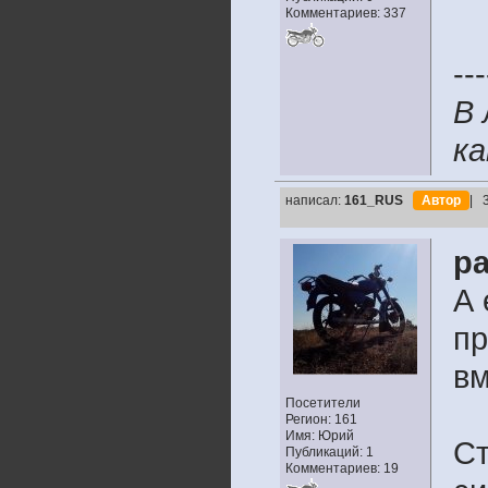
Комментариев: 337
---
В 
ка
написал:
161_RUS
Автор
| 
pa
А 
пр
вм
Посетители
Регион: 161
Имя: Юрий
Ст
Публикаций: 1
Комментариев: 19