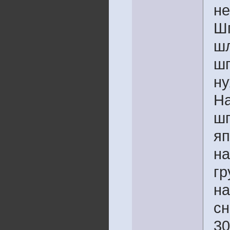
не
Шп
шл
шп
ну
На
шп
яп
на
гр
на
сн
30