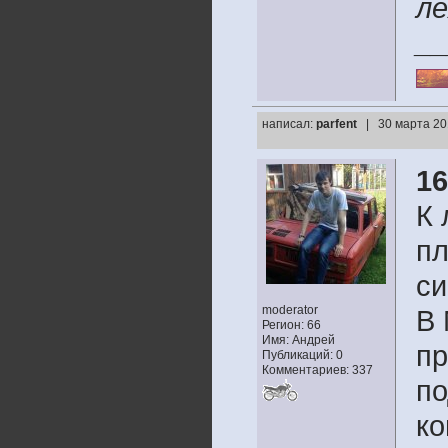
ле
__
написал:
parfent
| 30 марта 20
1
К 
пл
си
moderator
В 
Регион: 66
Имя: Андрей
пр
Публикаций: 0
Комментариев: 337
по
ко