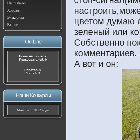
Наши байки
настроить,може
Ходовая
Электрика
цветом думаю л
Разное
зеленый или ко
Собственно пок
On-Line
комментариев.
Всего на сайте: 7
Пользователей: 0
А вот и он:
Роботов: 0
Гостей: 7
Наши Конкурсы
МотоЛето 2012 года