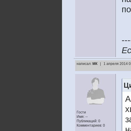
по
---
Ес
написал:
МК
| 1 апреля 2014 0
Ци
А
х
Гости
Имя: --
з
Публикаций: 0
Комментариев: 0
н