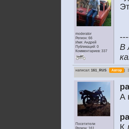
Эт
moderator
---
Регион: 66
Имя: Андрей
В 
Публикаций: 0
Комментариев: 337
ка
написал:
161_RUS
Автор
| 
pa
А 
pa
Посетители
К 
Регион: 161