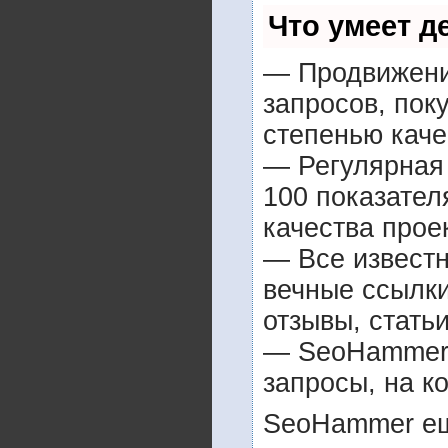
Что умеет 
— Продвижение
запросов, пок
степенью каче
— Регулярная 
100 показател
качества прое
— Все извест
вечные ссылки
отзывы, статьи
— SeoHammer п
запросы, на к
SeoHammer ещ