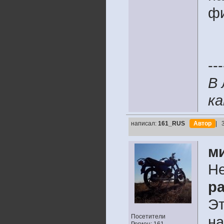
фи
---
В 
ка
написал:
161_RUS
Автор
| 
м
Не
pa
Эт
Посетители
на