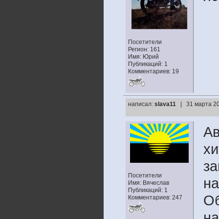
Посетители
Регион: 161
Имя: Юрий
Публикаций: 1
Комментариев: 19
написал:
slava11
| 31 марта 20
Ав
хи
за
Посетители
на
Имя: Вячеслав
Публикаций: 1
Об
Комментариев: 247
на