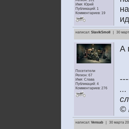
Регион: 161
Имя: Юрий
на
Публикаций: 1
Комментариев: 19
ид
написал:
SlavikSmoll
| 30 март
А 
Посетители
Регион: 67
---
Имя: Слава
Публикаций: 4
..
Комментариев: 276
сл
© 
написал:
Vensab
| 30 марта 20