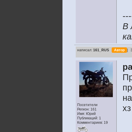
---
В 
ка
написал:
161_RUS
Автор
| 
pa
Пр
пр
на
Посетители
хз
Регион: 161
Имя: Юрий
Публикаций: 1
Комментариев: 19