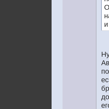
О
н
и
Ну
Ав
по
ес
бр
до
ег