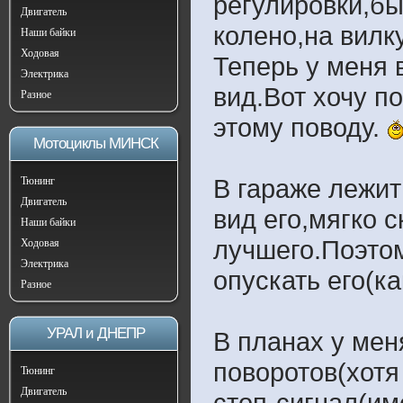
регулировки,бы
Двигатель
колено,на вилк
Наши байки
Ходовая
Теперь у меня 
Электрика
вид.Вот хочу п
Разное
этому поводу.
Мотоциклы МИНСК
В гараже лежит
Тюнинг
Двигатель
вид его,мягко 
Наши байки
лучшего.Поэтом
Ходовая
Электрика
опускать его(ка
Разное
УРАЛ и ДНЕПР
В планах у мен
поворотов(хотя
Тюнинг
Двигатель
стоп-сигнал(им