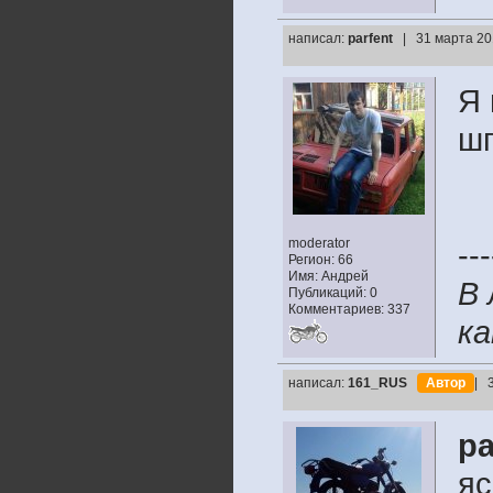
написал:
parfent
| 31 марта 20
Я 
шп
moderator
---
Регион: 66
Имя: Андрей
В 
Публикаций: 0
Комментариев: 337
ка
написал:
161_RUS
Автор
| 
pa
яс