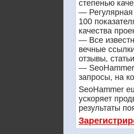
степенью каче
— Регулярная 
100 показател
качества прое
— Все извест
вечные ссылки
отзывы, статьи
— SeoHammer п
запросы, на к
SeoHammer ещ
ускоряет прод
результаты по
Зарегистрир