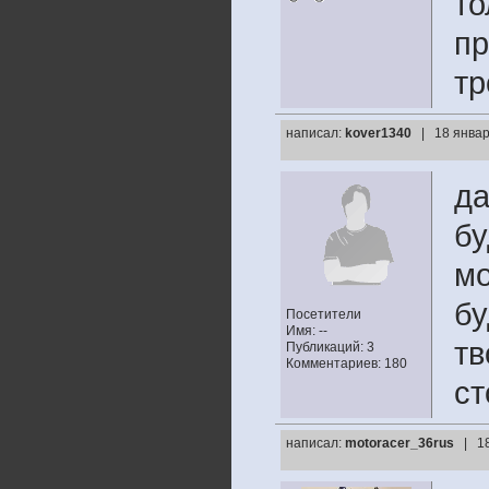
то
пр
тр
написал:
kover1340
| 18 январ
да
бу
мо
бу
Посетители
Имя: --
тв
Публикаций: 3
Комментариев: 180
ст
написал:
motoracer_36rus
| 1