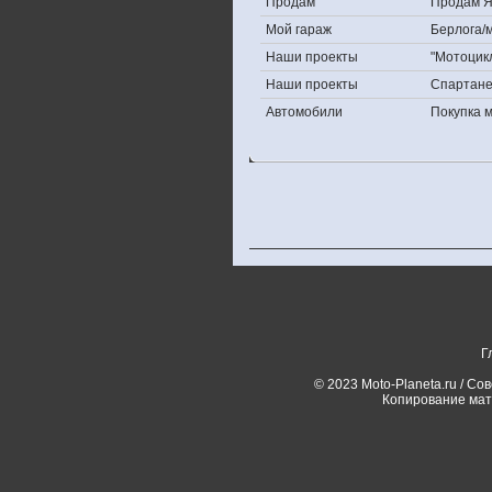
Продам
Продам Яп
Мой гараж
Берлога/м
Наши проекты
"Мотоцик
Наши проекты
Спартан
Автомобили
Покупка 
Г
© 2023 Moto-Planeta.ru / Со
Копирование мат