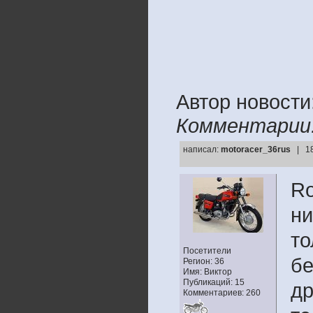
Автор новост
Комментарии
написал:
motoracer_36rus
| 1
Ro
ни
то
Посетители
бе
Регион: 36
Имя: Виктор
Публикаций: 15
др
Комментариев: 260