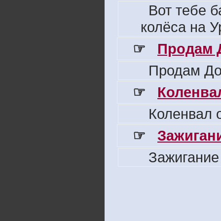
Вот тебе б
колёса на У
☞
Продам 
Продам До
☞
Коленвал
Коленвал о
☞
Зажигани
Зажигание