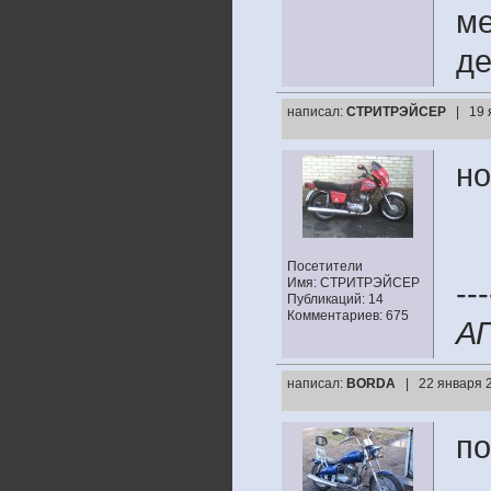
ме
де
написал:
СТРИТРЭЙСЕР
| 19 
но
Посетители
Имя: СТРИТРЭЙСЕР
---
Публикаций: 14
Комментариев: 675
А
написал:
BORDA
| 22 января 
по