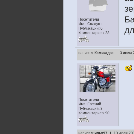
зе
Ба
Посетители
Имя: Салауат
дл
Публикаций: 0
Комментариев: 28
написал:
Камикадзе
| 3 июля 
Посетители
Имя: Евгений
Публикаций: 3
Комментариев: 90
написал:
илья97
| 10 июля 201