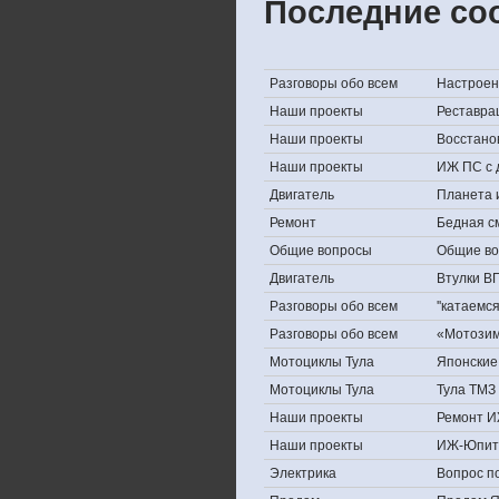
Последние со
Разговоры обо всем
Настроени
Наши проекты
Реставра
Наши проекты
Восстано
Наши проекты
ИЖ ПС с 
Двигатель
Планета 
Ремонт
Бедная с
Общие вопросы
Общие в
Двигатель
Втулки В
Разговоры обо всем
''катаемс
Разговоры обо всем
«Мотозима
Мотоциклы Тула
Японские 
Мотоциклы Тула
Тула ТМЗ 
Наши проекты
Ремонт И
Наши проекты
ИЖ-Юпит
Электрика
Вопрос по