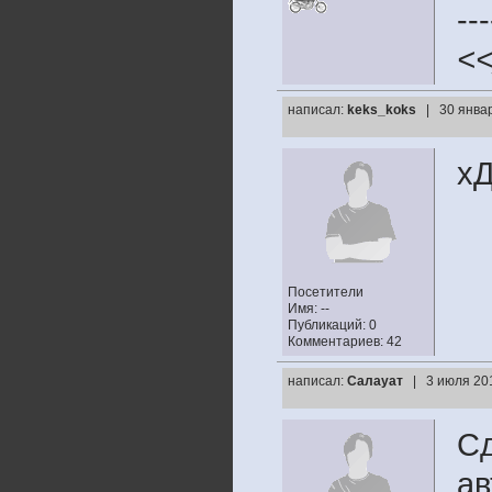
---
<
написал:
keks_koks
| 30 янва
х
Посетители
Имя: --
Публикаций: 0
Комментариев: 42
написал:
Салауат
| 3 июля 20
Сд
ав