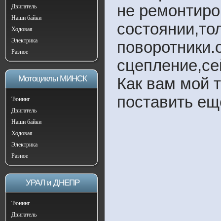
не ремонтиро
Двигатель
Наши байки
состоянии,тол
Ходовая
Электрика
поворотники.
Разное
сцепление,сей
Мотоциклы МИНСК
Как вам мой 
поставить ещ
Тюнинг
Двигатель
Наши байки
Ходовая
Электрика
Разное
УРАЛ и ДНЕПР
Тюнинг
Двигатель