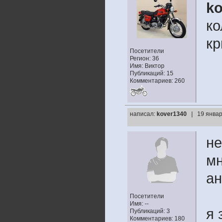
ko
ко
к
Посетители
Регион: 36
Имя: Виктор
Публикаций: 15
Комментариев: 260
написал:
kover1340
| 19 январ
не
мн
ан
Посетители
Имя: --
я 
Публикаций: 3
Комментариев: 180