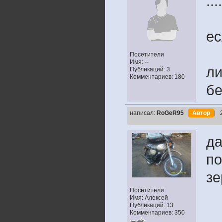
..
ес
Посетители
Имя: --
ли
Публикаций: 3
Комментариев: 180
бе
написал:
RoGeR95
Автор
| 
да
по
зе
Посетители
Имя: Алексей
Публикаций: 13
Комментариев: 350