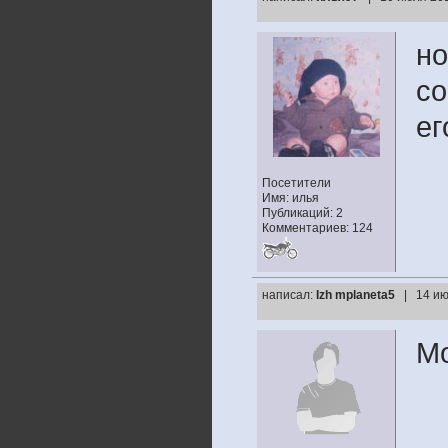
но
со
ег
Посетители
Имя: илья
Публикаций: 2
Комментариев: 124
написал:
Izh mplaneta5
| 14 ию
Мо