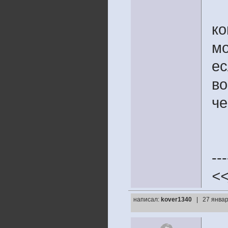
ко
мо
ес
во
че
---
<
написал:
kover1340
| 27 январ