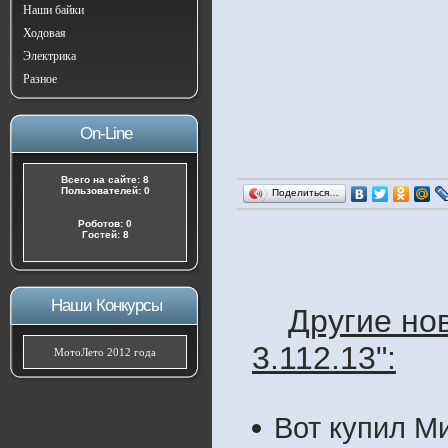
Наши байки
Ходовая
Электрика
Разное
On-Line
Всего на сайте: 8
Пользователей: 0
Поделиться…
Роботов: 0
Гостей: 8
Наши Конкурсы
Другие но
3.112.13":
МотоЛето 2012 года
Вот купил М