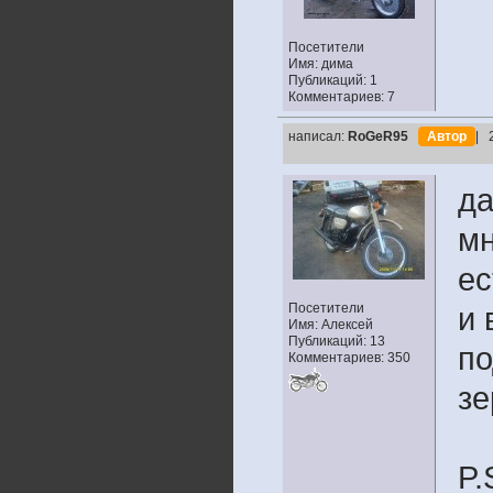
Посетители
Имя: дима
Публикаций: 1
Комментариев: 7
написал:
RoGeR95
Автор
| 
да
мн
ес
Посетители
и 
Имя: Алексей
Публикаций: 13
по
Комментариев: 350
зе
P.