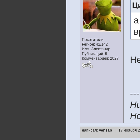
Ц
а
в
Посетители
Регион: 42/142
Имя: Александр
Публикаций: 9
Не
Комментариев: 2027
---
Ни
Но
написал:
Vensab
| 17 ноября 2