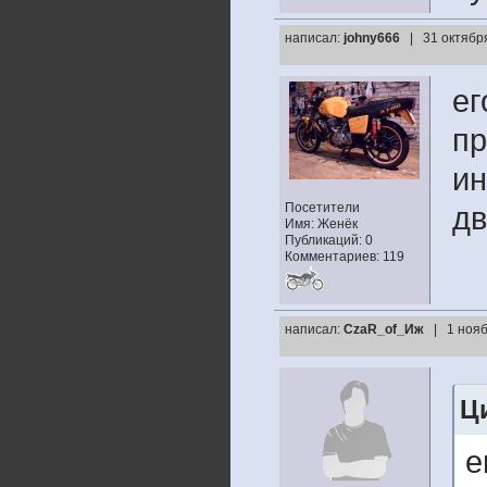
написал:
johny666
| 31 октябр
ег
пр
ин
Посетители
дв
Имя: Женёк
Публикаций: 0
Комментариев: 119
написал:
CzaR_of_Иж
| 1 нояб
Ц
е