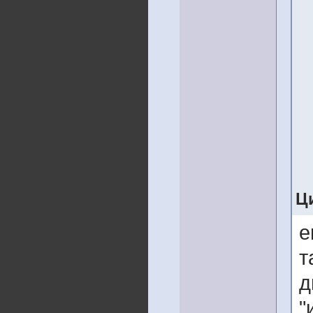
Ц
е
т
д
"