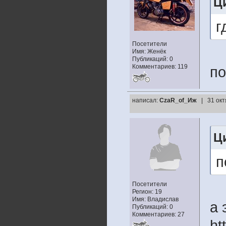
Ц
г
Посетители
Имя: Женёк
Публикаций: 0
Комментариев: 119
по
написал:
CzaR_of_Иж
| 31 окт
Ц
п
Посетители
Регион: 19
Имя: Владислав
а 
Публикаций: 0
Комментариев: 27
ht