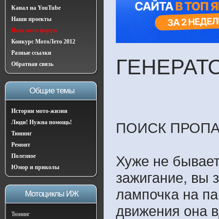
Канал на YouTube
Наши проекты
Наш мото-форум
Конкурс МотоЛето 2012
Разные ссылки
ГЕНЕРАТО
Обратная связь
Общие темы
Истории мото-жизни
Люди! Нужна помощь!
ПОИСК ПРОПА
Тюнинг
Ремонт
Полезное
Хуже не бывает
Юмор и приколы
зажигание, вы 
лампочка на па
Мотоциклы ИЖ
движения она в
Тюнинг