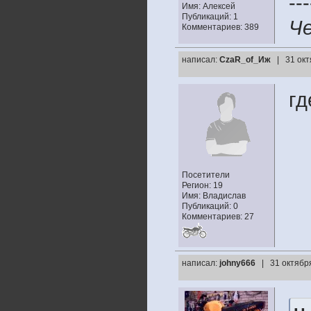
---
Имя: Алексей
Публикаций: 1
Че
Комментариев: 389
написал:
CzaR_of_Иж
| 31 окт
гд
Посетители
Регион: 19
Имя: Владислав
Публикаций: 0
Комментариев: 27
написал:
johny666
| 31 октябр