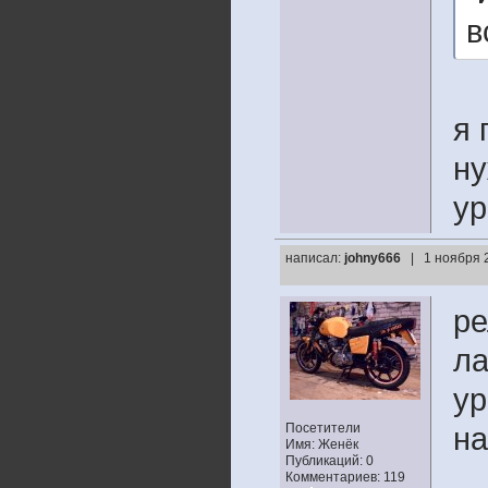
в
я 
ну
ур
написал:
johny666
| 1 ноября 
ре
ла
ур
Посетители
на
Имя: Женёк
Публикаций: 0
Комментариев: 119