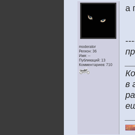
а 
---
moderator
пр
Регион: 36
Имя: --
__
Публикаций: 13
Комментариев: 710
Ко
в 
ра
ещ
__