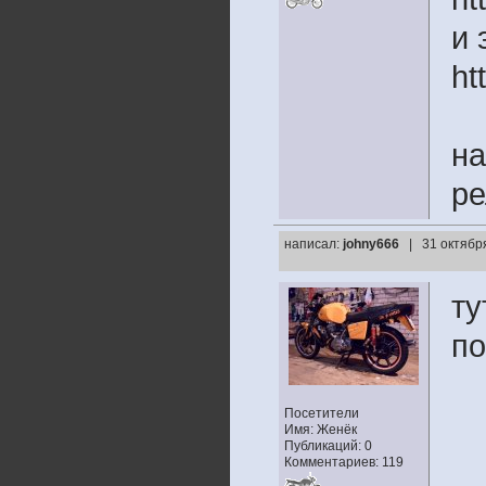
и 
ht
на
ре
написал:
johny666
| 31 октябр
ту
по
Посетители
Имя: Женёк
Публикаций: 0
Комментариев: 119