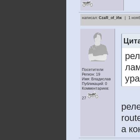
написал:
CzaR_of_Иж
| 1 нояб
Цита
рел
лам
Посетители
Регион: 19
ура
Имя: Владислав
Публикаций: 0
Комментариев:
27
реле
rout
а ко