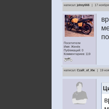
написал:
johny666
| 17 ноября
вр
ме
по
Посетители
Имя: Женёк
Публикаций: 0
Комментариев: 119
написал:
CzaR_of_Иж
| 19 ноя
Ц
в
м