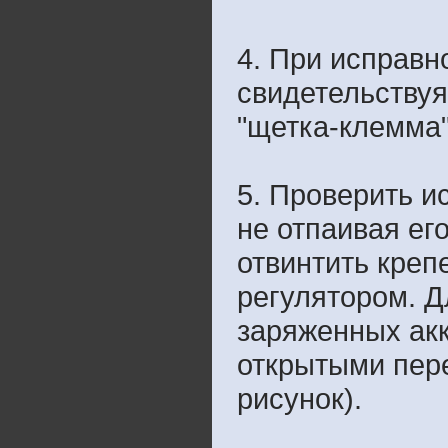
4. При исправн
свидетельствуя
"щетка-клемма"
5. Проверить и
не отпаивая ег
отвинтить креп
регулятором. Д
заряженных акк
открытыми пере
рисунок).