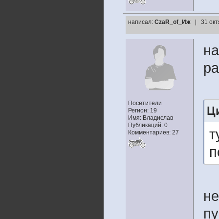
написал:
CzaR_of_Иж
| 31 окт
на
ра
Посетители
Ц
Регион: 19
Имя: Владислав
Публикаций: 0
т
Комментариев: 27
п
не
пу