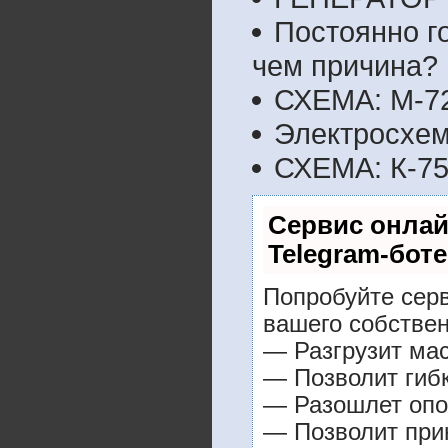
Постоянно г
чем причина?
СХЕМА: М-7
Электросхем
СХЕМА: К-7
Сервис онлай
Telegram-боте
Попробуйте серв
вашего собствен
— Разгрузит мас
— Позволит гибк
— Разошлет опо
— Позволит прин