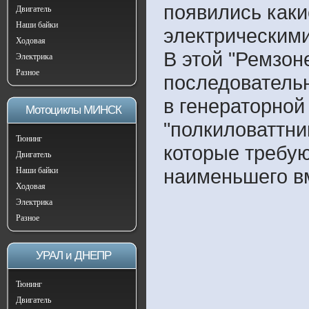
появились каки
Двигатель
Наши байки
электрическими
Ходовая
В этой "Ремзон
Электрика
Разное
последователь
в генераторной
Мотоциклы МИНСК
"полкиловаттни
Тюнинг
которые требу
Двигатель
наименьшего в
Наши байки
Ходовая
Электрика
Разное
УРАЛ и ДНЕПР
Тюнинг
Двигатель