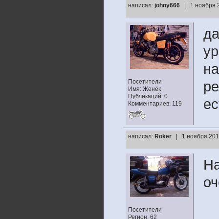
написал:
johny666
| 1 ноября 
да
ур
на
Посетители
ре
Имя: Женёк
Публикаций: 0
ес
Комментариев: 119
написал:
Roker
| 1 ноября 201
На
оч
Посетители
Регион: 62