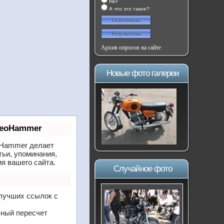
Нет
А что это такое?
Архив опросов на сайте
Новые фото галереи
SeoHammer
Hammer делает
тьи, упоминания,
я вашего сайта.
Случайное фото
 лучших ссылок с
вный пересчет