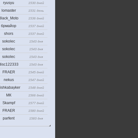
ryusyu
1530 дней
lomaster
1531 день
Black_Moto
1536 дней
брмайор
1537 дней
shors
1537 дней
sokolec
1543 дня
sokolec
1543 дня
sokolec
1543 дня
disc122333
1543 дня
FRAER
1545 дней
nekus
1547 дней
ishkabayker
1548 дней
МК
1566 дней
Skampf
1577 дней
FRAER
1580 дней
parfent
1583 дня