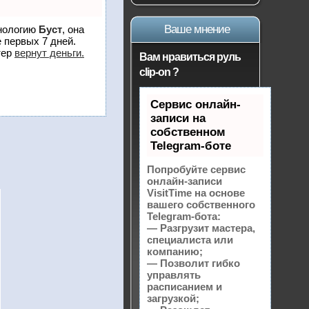
Ваше мнение
хнологию
Буст
, она
 первых 7 дней.
тер
вернут деньги.
Вам нравиться руль
clip-on ?
Сервис онлайн-
записи на
собственном
Telegram-боте
Попробуйте сервис
онлайн-записи
VisitTime на основе
вашего собственного
Telegram-бота:
— Разгрузит мастера,
специалиста или
компанию;
— Позволит гибко
управлять
расписанием и
загрузкой;