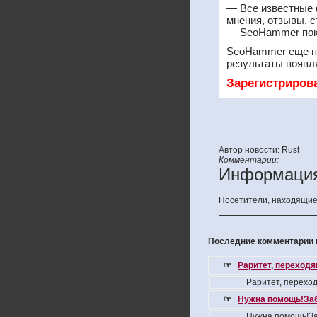
— Все известные 
мнения, отзывы, с
— SeoHammer покаж
SeoHammer еще п
результаты появля
Зарегистриров
Автор новости: Rust
Комментарии:
Информаци
Посетители, находящие
Последние комментарии н
☞
Раритет, переход
Раритет, перехо
☞
Нужна помощь!За
Нужна помощь!За