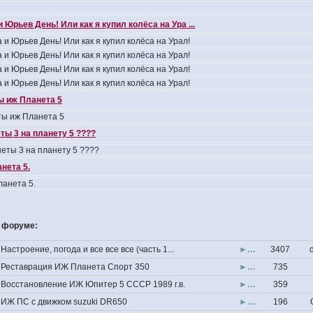
 Юрьев День! Или как я купил колёса на Ура ...
 и Юрьев День! Или как я купил колёса на Урал!
 и Юрьев День! Или как я купил колёса на Урал!
 и Юрьев День! Или как я купил колёса на Урал!
 и Юрьев День! Или как я купил колёса на Урал!
 иж Планета 5
ы иж Планета 5
ты 3 на планету 5 ????
еты 3 на планету 5 ????
нета 5.
анета 5.
 форуме:
Настроение, погода и все все все (часть 1...
►…
3407
Реставрация ИЖ Планета Спорт 350
►…
735
Восстановление ИЖ Юпитер 5 СССР 1989 г.в.
►…
359
ИЖ ПС с движком suzuki DR650
►…
196