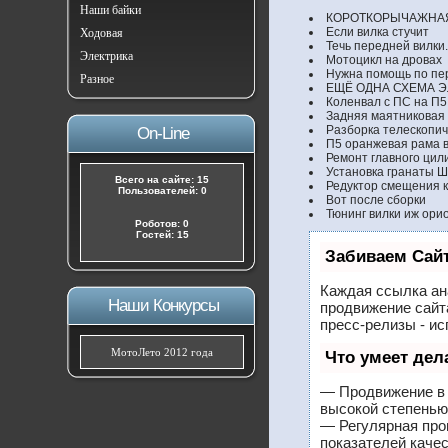
Наши байки
КОРОТКОРЫЧАЖНАЯ
Если вилка стучит
Ходовая
Течь передней вилки.
Электрика
Мотоцикл на дровах
Нужна помощь по пе
Разное
ЕЩЁ ОДНА СХЕМА 
Коленвал с ПС на П5
Задняя маятниковая 
Разборка телескопич
On-Line
П5 оранжевая рама в
Ремонт главного цил
Установка гранаты Ш
Всего на сайте: 15
Редуктор смещения к
Пользователей: 0
Вот после сборки
Тюнинг вилки иж ори
Роботов: 0
Гостей: 15
Забиваем Сай
Каждая ссылка ан
Наши Конкурсы
продвижение сайт
пресс-релизы - и
МотоЛето 2012 года
Что умеет де
— Продвижение в 
высокой степенью
— Регулярная про
показателей качес