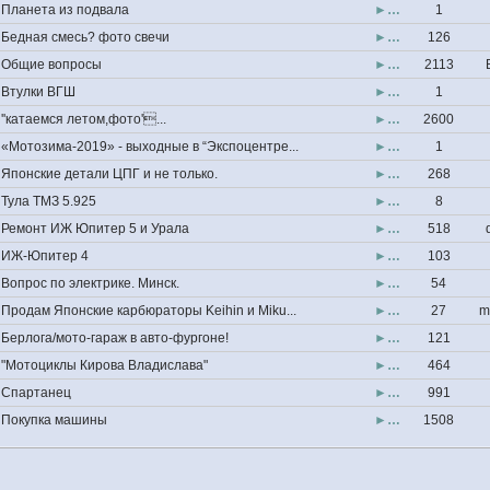
Планета из подвала
►…
1
Бедная смесь? фото свечи
►…
126
Общие вопросы
►…
2113
Втулки ВГШ
►…
1
''катаемся летом,фото'...
►…
2600
«Мотозима-2019» - выходные в “Экспоцентре...
►…
1
Японские детали ЦПГ и не только.
►…
268
Тула ТМЗ 5.925
►…
8
Ремонт ИЖ Юпитер 5 и Урала
►…
518
ИЖ-Юпитер 4
►…
103
Вопрос по электрике. Минск.
►…
54
Продам Японские карбюраторы Keihin и Miku...
►…
27
m
Берлога/мото-гараж в авто-фургоне!
►…
121
"Мотоциклы Кирова Владислава"
►…
464
Спартанец
►…
991
Покупка машины
►…
1508