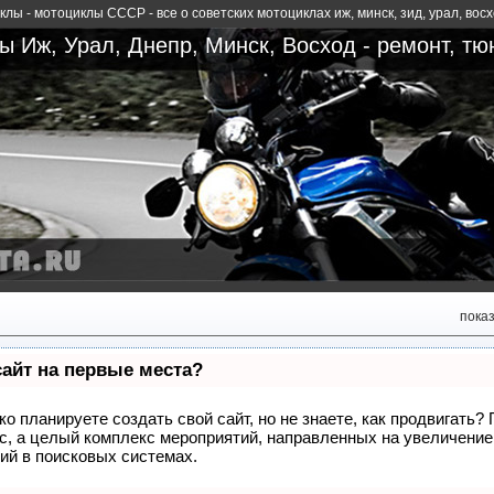
лы - мотоциклы СССР - все о советских мотоциклах иж, минск, зид, урал, вос
 Иж, Урал, Днепр, Минск, Восход - ремонт, тю
пока
сайт на первые места?
о планируете создать свой сайт, но не знаете, как продвигать?
сс, а целый комплекс мероприятий, направленных на увеличение
ий в поисковых системах.