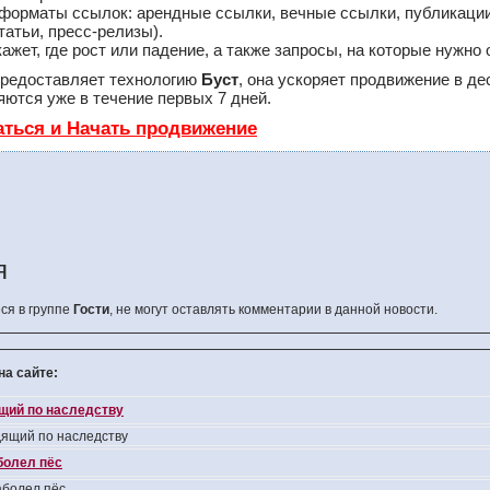
форматы ссылок: арендные ссылки, вечные ссылки, публикации
татьи, пресс-релизы).
ет, где рост или падение, а также запросы, на которые нужно 
редоставляет технологию
Буст
, она ускоряет продвижение в де
ются уже в течение первых 7 дней.
аться и Начать продвижение
я
ся в группе
Гости
, не могут оставлять комментарии в данной новости.
а сайте:
ящий по наследству
дящий по наследству
болел пёс
болел пёс