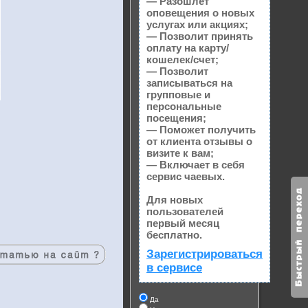
— Разошлет
оповещения о новых
услугах или акциях;
— Позволит принять
оплату на карту/
кошелек/счет;
— Позволит
записываться на
групповые и
персональные
посещения;
— Поможет получить
от клиента отзывы о
визите к вам;
— Включает в себя
сервис чаевых.
Для новых
пользователей
первый месяц
бесплатно.
Зарегистрироваться
в сервисе
Да