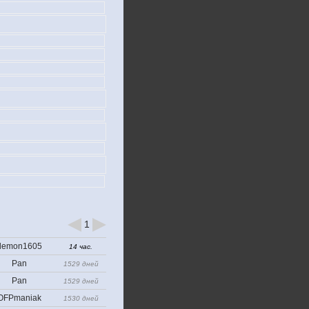
1
demon1605
14 час.
Pan
1529 дней
Pan
1529 дней
OFPmaniak
1530 дней