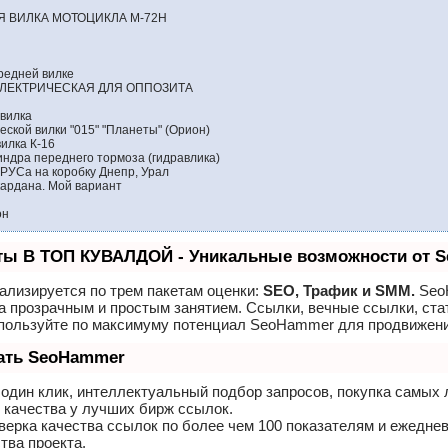
 ВИЛКА МОТОЦИКЛА М-72Н
редней вилке
ЭЛЕКТРИЧЕСКАЯ ДЛЯ ОППОЗИТА
вилка
еской вилки "015" "Планеты" (Орион)
илка К-16
индра переднего тормоза (гидравлика)
РУСа на коробку Днепр, Урал
ардана. Мой вариант
он
ты В ТОП КУВАЛДОЙ - Уникальные возможности от 
ализируется по трем пакетам оценки:
SEO, Трафик и SMM.
Seo
а прозрачным и простым занятием. Ссылки, вечные ссылки, ста
спользуйте по максимуму потенциал SeoHammer для продвижени
лать SeoHammer
один клик, интеллектуальный подбор запросов, покупка самых
 качества у лучших бирж ссылок.
верка качества ссылок по более чем 100 показателям и ежедне
тва проекта.