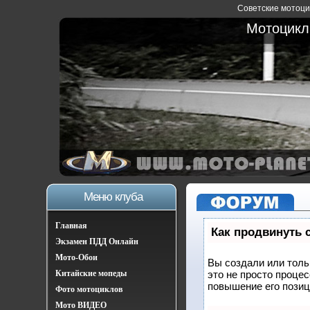
Советские мотоцик
Мотоциклы
Меню клуба
Главная
Как продвинуть 
Экзамен ПДД Онлайн
Мото-Обои
Вы создали или тольк
Китайские мопеды
это не просто проце
повышение его позиц
Фото мотоциклов
Мото ВИДЕО