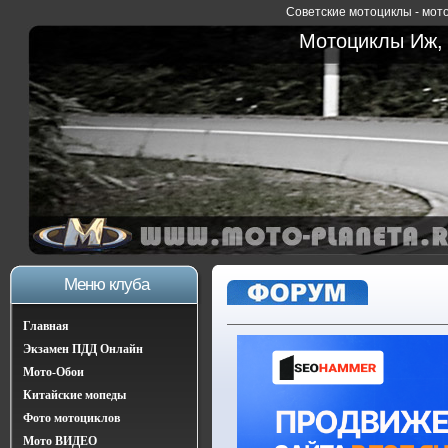
Советские мотоциклы - мото
Мотоциклы Иж, 
Меню клуба
Главная
Экзамен ПДД Онлайн
Мото-Обои
Китайские мопеды
Фото мотоциклов
Мото ВИДЕО