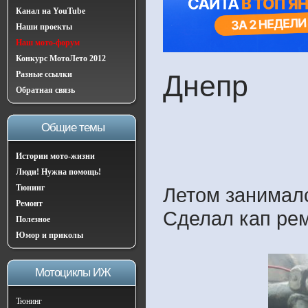
Канал на YouTube
Наши проекты
Наш мото-форум
Конкурс МотоЛето 2012
Разные ссылки
Днепр
Обратная связь
Общие темы
Истории мото-жизни
Люди! Нужна помощь!
Тюнинг
Летом занимал
Ремонт
Сделал кап рем
Полезное
Юмор и приколы
Мотоциклы ИЖ
Тюнинг