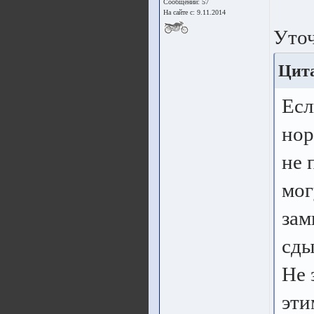
Сообщений: 57
На сайте с: 9.11.2014
Уто
Цита
Есл
нор
не 
мог
зам
сды
Не 
эти