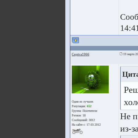
Сооб
14:4
Серёга1966
19 марта 20
Цита
Реш
хол
Один из лучших
Репутация:
652
Группа:
Посетители
Не п
Регион: 18
Сообщений: 3812
На сайте с: 17.03.2012
из-з