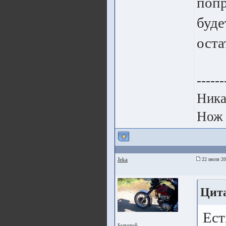
попр
буде
оста
------
Ника
Нож 
Jeka
22 июля 20
Цит
Ест
Бывалый