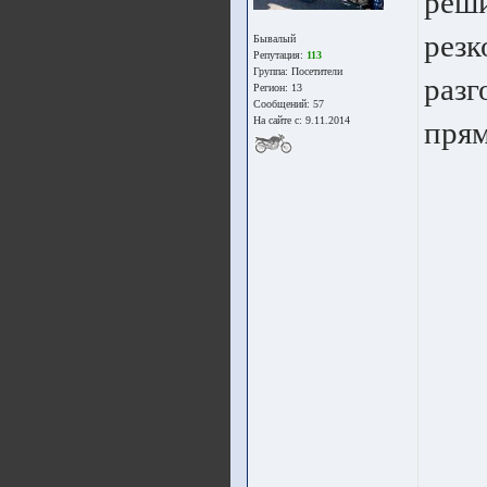
реши
резк
Бывалый
Репутация:
113
Группа:
Посетители
разг
Регион: 13
Сообщений: 57
На сайте с: 9.11.2014
прям