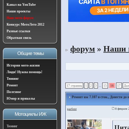
Канал на YouTube
Наши проекты
Наш мото-форум
Конкурс МотоЛето 2012
Разные ссылки
Обратная связь
форум
»
Наши 
Общие темы
Истории мото-жизни
Люди! Нужна помощь!
Тюнинг
Ремонт
17 страниц
1
2
3
...
15
16
17
Дал
Полезное
Ремонт иж 7.107 в сток., Довести до
Юмор и приколы
parfent
8 февраля 
Мотоциклы ИЖ
Цита
Тюнинг