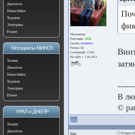
Двигатель
Наши байки
Поч
Ходовая
фик
Электрика
Разное
Мотомастер
Репутация:
3154
Группа:
moderator
Мотоциклы МИНСК
Регион: 66
Винт
Сообщений: 11162
На сайте с: 1.06.2013
Тюнинг
затя
Двигатель
Наши байки
Ходовая
------
Электрика
В лю
Разное
© pa
УРАЛ и ДНЕПР
Тюнинг
Двигатель
Jeka
19 марта 20