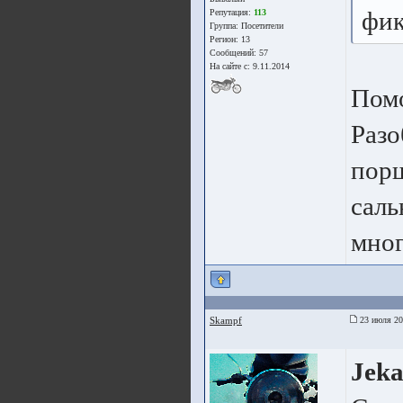
фик
Репутация:
113
Группа:
Посетители
Регион: 13
Сообщений: 57
На сайте с: 9.11.2014
Помо
Разо
порш
саль
мног
Skampf
23 июля 20
Jek