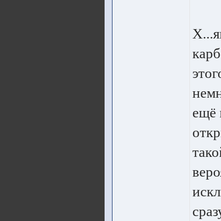
Х...
карб
этог
немн
ещё 
откр
тако
веро
искл
сраз