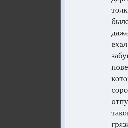
толк
было
даже
ехал
забу
пове
кото
соро
отпу
тако
гряз