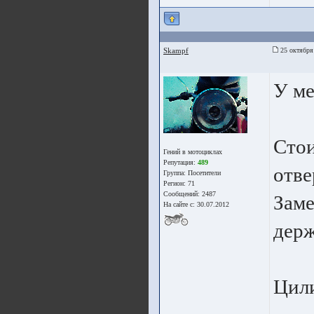
Skampf
25 октября
У ме
Стои
Гений в мотоциклах
Репутация:
489
отве
Группа:
Посетители
Регион: 71
Сообщений: 2487
Заме
На сайте с: 30.07.2012
держ
Цили