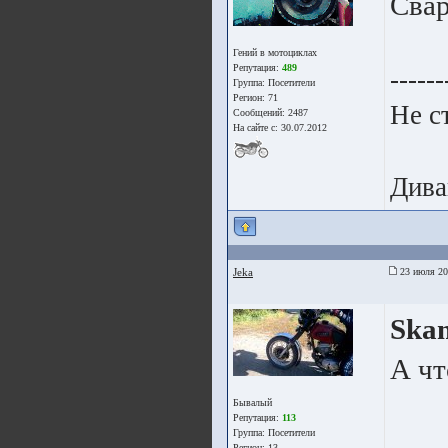
Свар
Гений в мотоциклах
Репутация:
489
------
Группа:
Посетители
Регион: 71
Не с
Сообщений: 2487
На сайте с: 30.07.2012
Дива
Jeka
23 июля 20
Ska
А чт
Бывалый
Репутация:
113
Группа:
Посетители
Регион: 13