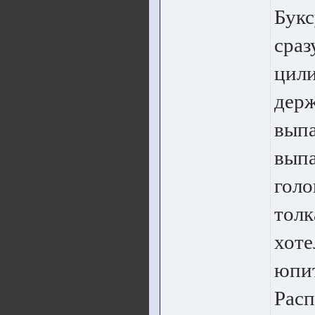
Букс
сраз
цили
держ
выпа
выпа
голо
толк
хоте
юпит
Расп