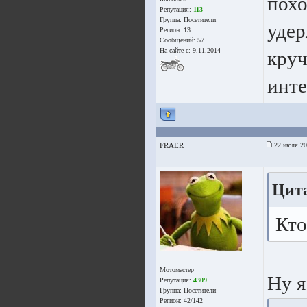
похо
Репутация:
113
Группа:
Посетители
удер
Регион: 13
Сообщений: 57
На сайте с: 9.11.2014
круч
инте
FRAER
22 июля 20
Цита
Кто
Мотомастер
Ну я
Репутация:
4309
Группа:
Посетители
Регион: 42/142