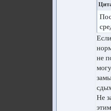
Цита
Пос
сре
Если
норм
не п
могу
замы
сдых
Не з
этим