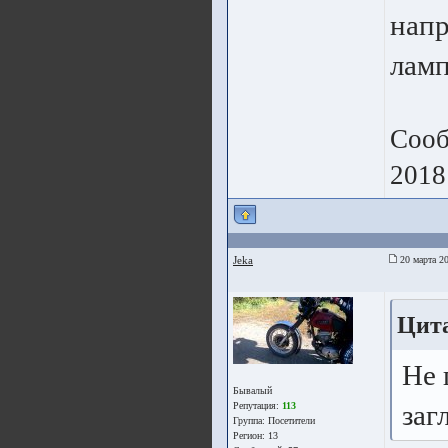
напр
ламп
Сооб
2018
Jeka
20 марта 20
Цита
Не 
Бывалый
заг
Репутация:
113
Группа:
Посетители
Регион: 13