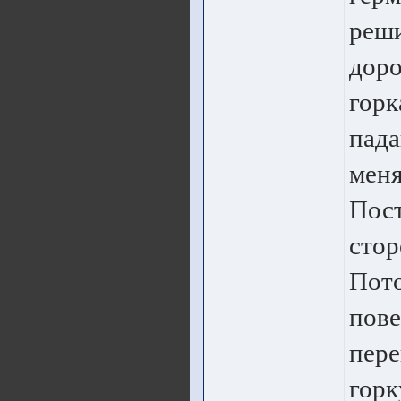
реши
доро
горк
пада
меня
Пост
стор
Пото
пове
пере
горк