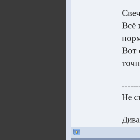
Свеч
Всё 
норм
Вот 
точн
------
Не с
Дива