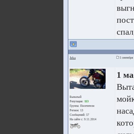
выгн
пост
спал
Jeka
5 сентября 
1 ма
Выта
мойк
Бывалый
Репутация:
113
Группа:
Посетители
наса
Регион: 13
Сообщений: 57
На сайте с: 9.11.2014
кото