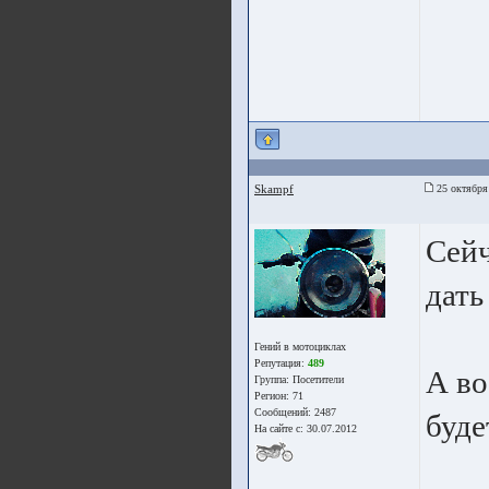
Skampf
25 октября
Сейч
дать
Гений в мотоциклах
Репутация:
489
А во
Группа:
Посетители
Регион: 71
Сообщений: 2487
буде
На сайте с: 30.07.2012