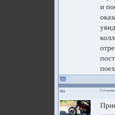
и по
оказ
увид
колл
отре
пост
поех
Jeka
24 октября
Прие