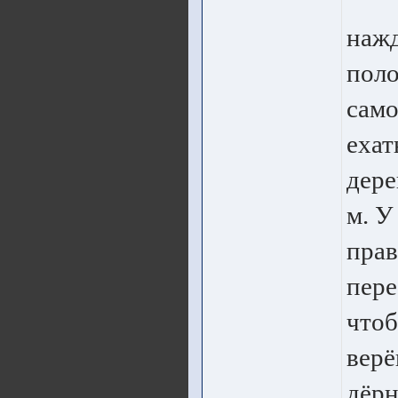
нажд
поло
само
ехат
дере
м. У
прав
пере
чтоб
верё
дёрн