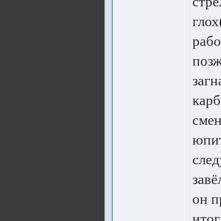
стре
глох
рабо
позж
загн
карб
смен
юпит
след
завё
он п
итог