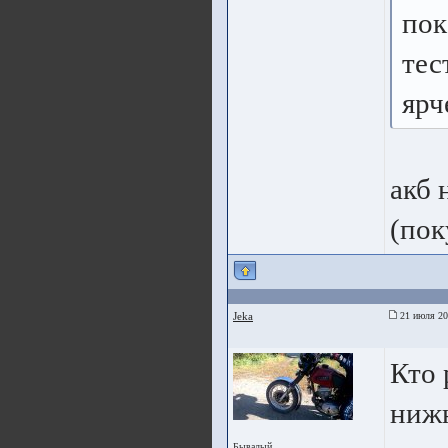
пок
тес
ярч
акб 
(пок
Jeka
21 июля 20
Кто 
нижн
Бывалый