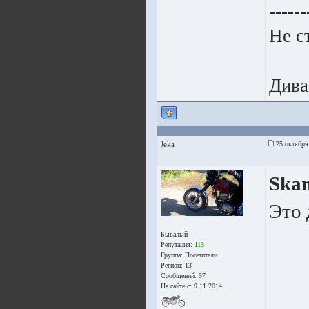
------
Не с
Дива
Jeka
25 октября
Ska
Это 
Бывалый
Репутация:
113
Группа:
Посетители
Регион: 13
Сообщений: 57
На сайте с: 9.11.2014