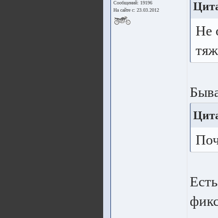
Цита
Сообщений: 19196
На сайте с: 23.03.2012
Не 
тяж
Быва
Цита
Поч
Есть
фикс