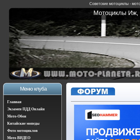
Советские мотоциклы - мото
Мотоциклы Иж, 
Меню клуба
Главная
Экзамен ПДД Онлайн
Мото-Обои
Китайские мопеды
Фото мотоциклов
Мото ВИДЕО