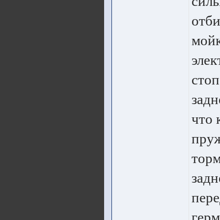
сил
отби
мойк
элек
стоп
задн
что 
пруж
торм
задн
пере
герм