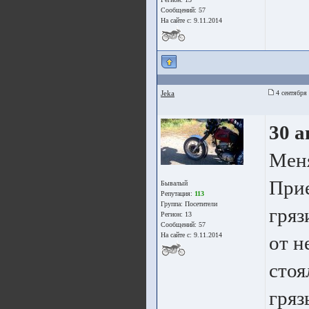
Сообщений: 57
На сайте с: 9.11.2014
Jeka
4 сентября 
30 а
Меня
Прие
Бывалый
Репутация:
113
Группа:
Посетители
гряз
Регион: 13
Сообщений: 57
На сайте с: 9.11.2014
от н
стоя
гряз