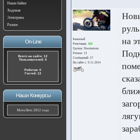
Наши байки
Ходовая
Новы
Электрика
Разное
руль
на э
Бывалый
On-Line
Репутация:
113
Группа:
Посетители
Подк
Регион: 13
Всего на сайте: 12
Сообщений: 57
Пользователей: 0
На сайте с: 9.11.2014
поме
Роботов: 0
Гостей: 12
сказ
ближ
Наши Конкурсы
заго
МотоЛето 2012 года
лягу
зара