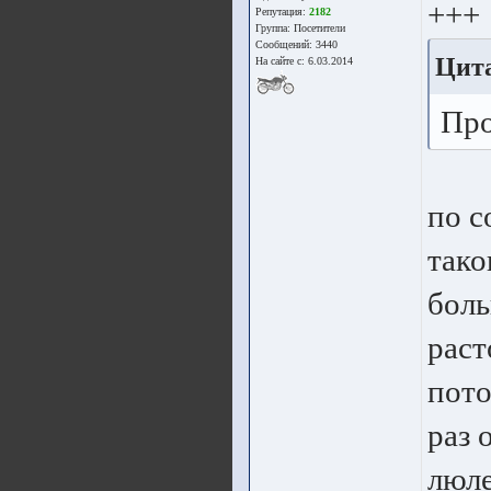
+++
Репутация:
2182
Группа:
Посетители
Сообщений: 3440
Цита
На сайте с: 6.03.2014
Про
по с
тако
боль
раст
пото
раз 
люле