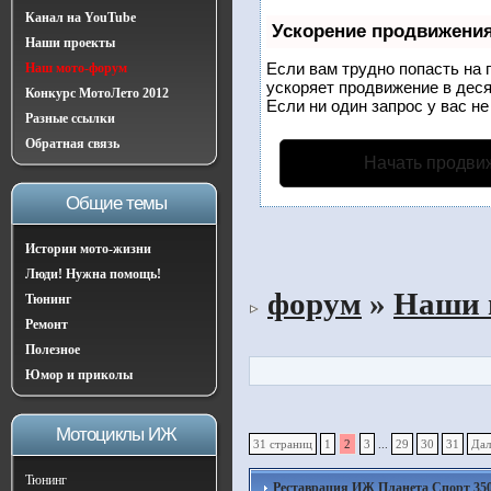
Канал на YouTube
Ускорение продвижени
Наши проекты
Если вам трудно попасть на 
Наш мото-форум
ускоряет продвижение в деся
Конкурс МотоЛето 2012
Если ни один запрос у вас не
Разные ссылки
Обратная связь
Начать продви
Общие темы
Истории мото-жизни
Люди! Нужна помощь!
форум
»
Наши 
Тюнинг
Ремонт
Полезное
Юмор и приколы
Мотоциклы ИЖ
31 страниц
1
2
3
...
29
30
31
Дал
Тюнинг
Реставрация ИЖ Планета Спорт 350, 