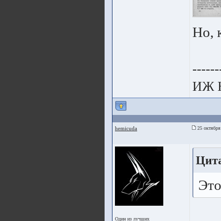
Но, 
------
ИЖ 
hemicuda
25 октября
Цит
Это
Один из лучших