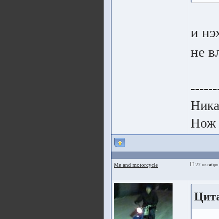
и нэ
не в
------
Ника
Нож 
Me and motorcycle
27 октября
Цит