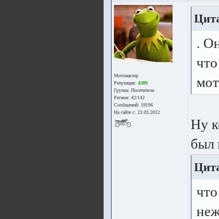
Цита
. О
что
Мотомастер
мот
Репутация:
4309
Группа:
Посетители
Регион: 42/142
Сообщений: 19196
На сайте с: 23.03.2012
Ну к
был 
Цита
что
неж