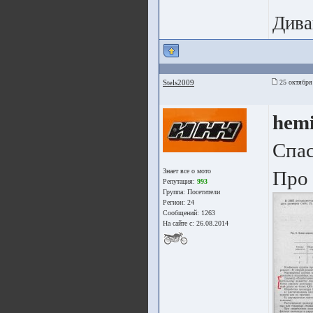
Дива
Stels2009
25 октября
hem
Спас
Знает все о мото
Про 
Репутация:
993
Группа:
Посетители
Регион: 24
Сообщений: 1263
На сайте с: 26.08.2014