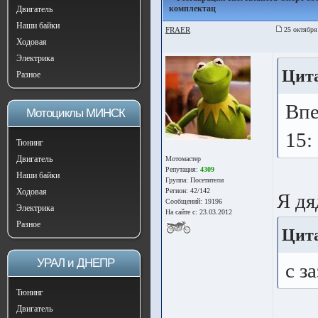
комплектац
Двигатель
Наши байки
FRAER
25 октября
Ходовая
Электрика
Цита
Разное
Впе
Мотоциклы МИНСК
15:
Тюнинг
Двигатель
Мотомастер
Репутация:
4309
Наши байки
Группа:
Посетители
Ходовая
Регион: 42/142
Я дя
Сообщений: 19196
Электрика
На сайте с: 23.03.2012
Разное
Цита
УРАЛ и ДНЕПР
с з
Тюнинг
Двигатель