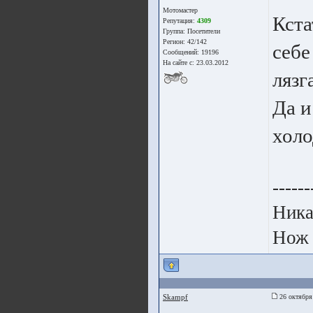
Мотомастер
Кста
Репутация:
4309
Группа:
Посетители
Регион: 42/142
себе
Сообщений: 19196
На сайте с: 23.03.2012
лязг
Да и
хол
------
Ника
Нож 
Skampf
26 октября