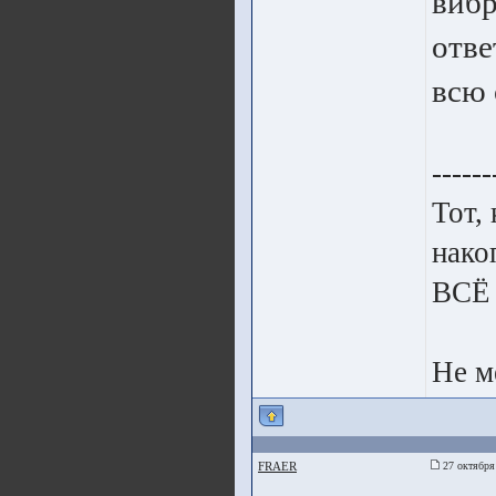
вибр
отве
всю 
------
Тот,
нако
ВСЁ
Не м
FRAER
27 октября