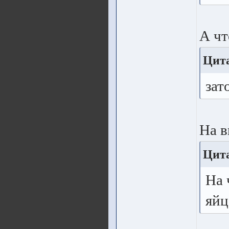
А чт
Цита
зат
На в
Цита
На 
яйц