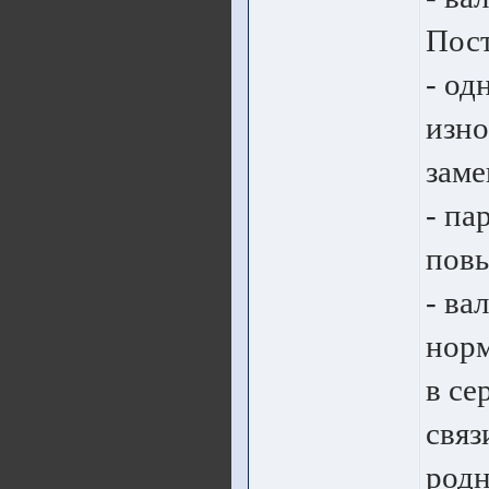
Пост
- од
изно
заме
- па
пов
- ва
норм
в се
связ
родн