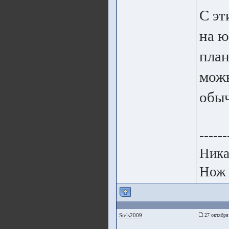
С эт
на ю
план
можн
обыч
------
Ника
Нож 
Stels2009
27 октября