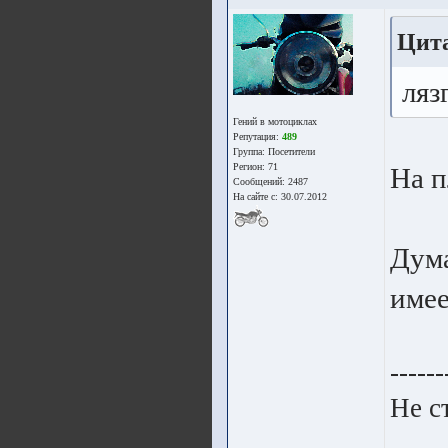
Цит
ляз
Гений в мотоциклах
Репутация:
489
Группа:
Посетители
Регион: 71
На п
Сообщений: 2487
На сайте с: 30.07.2012
Дума
имее
------
Не с