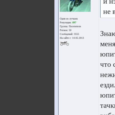
и н
не 
Один из лучших
Репутация:
897
Группа:
Посетители
Регион: 50
Знаю
Сообщений: 3555
На сайте с: 14.05.2013
меня
юпит
что 
нежи
езди
юпит
тачк