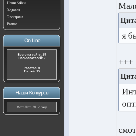
Наши байки
Мало
Ходовая
Электрика
Цита
Разное
я б
On-Line
Всего на сайте: 15
Пользователей: 0
+++
Роботов: 0
Гостей: 15
Цита
Инт
Наши Конкурсы
опт
МотоЛето 2012 года
смот