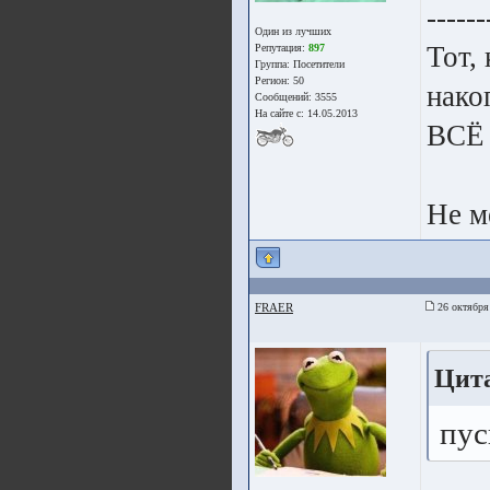
------
Один из лучших
Тот,
Репутация:
897
Группа:
Посетители
Регион: 50
нако
Сообщений: 3555
На сайте с: 14.05.2013
ВСЁ
Не м
FRAER
26 октября
Цита
пус