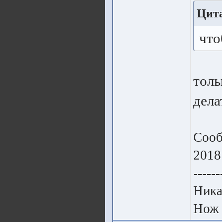
Цита
что
толь
дела
Сооб
2018
------
Ника
Нож 