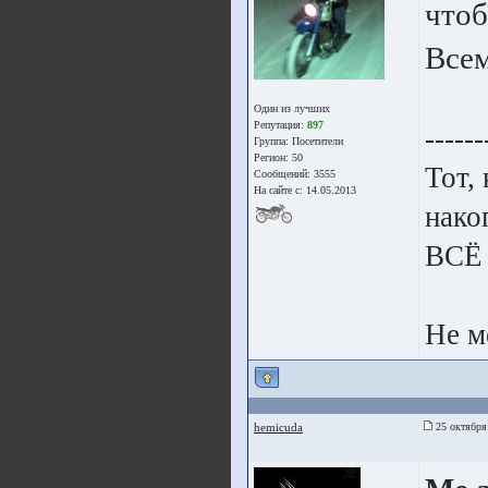
чтоб
Всем
Один из лучших
Репутация:
897
------
Группа:
Посетители
Регион: 50
Тот,
Сообщений: 3555
На сайте с: 14.05.2013
нако
ВСЁ
Не м
hemicuda
25 октября