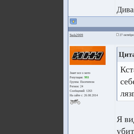
Дива
Stels2009
27 октября
Цит
Кст
Знает все о мото
Репутация:
993
себ
Группа:
Посетители
Регион: 24
ляз
Сообщений: 1263
На сайте с: 26.08.2014
Я ви
убит