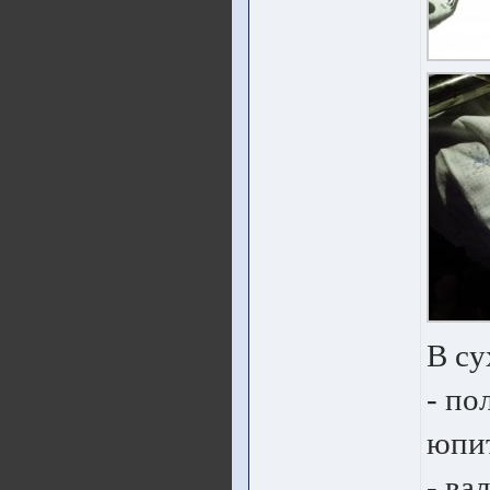
В су
- по
юпит
- ва