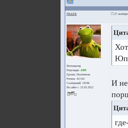
FRAER
27 октября
Цита
Хот
Юпи
Мотомастер
Репутация:
4309
Группа:
Посетители
Регион: 42/142
И не
Сообщений: 19196
На сайте с: 23.03.2012
порш
Цита
где