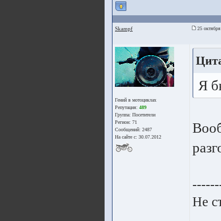
Skampf
25 октября
Цит
Я б
Гений в мотоциклах
Репутация:
489
Группа:
Посетители
Регион: 71
Вооб
Сообщений: 2487
На сайте с: 30.07.2012
разг
------
Не с