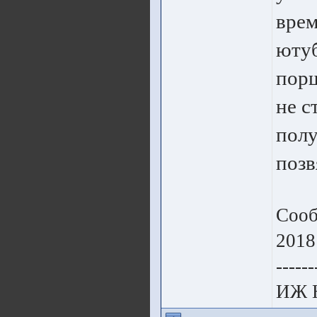
врем
ютуб
порш
не с
полу
позв
Сооб
2018
------
ИЖ 