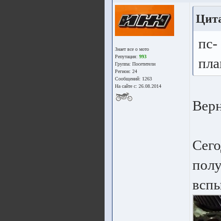
Цит
пс-
Знает все о мото
Репутация:
993
пла
Группа:
Посетители
Регион: 24
Сообщений: 1263
На сайте с: 26.08.2014
Верн
Сего
полу
вспы