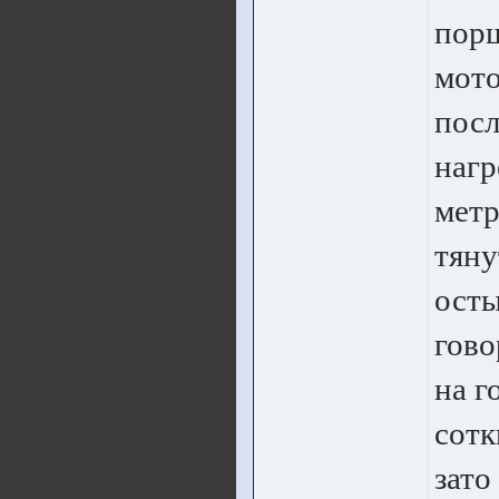
порш
мото
посл
нагр
метр
тяну
осты
гово
на г
сотк
зато