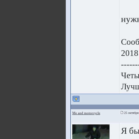
нужн
Сооб
2018
------
Четы
Лучш
Me and motorcycle
25 октября
Я бы