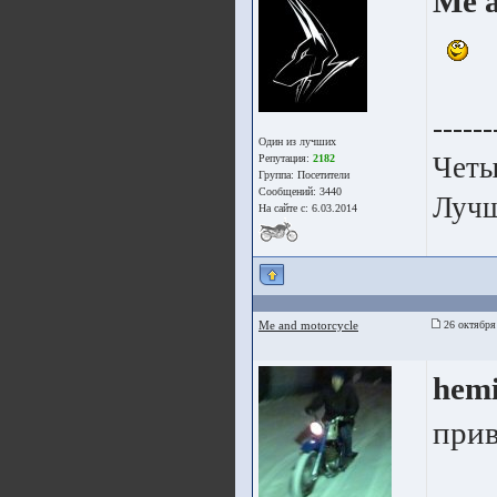
Me a
------
Один из лучших
Четы
Репутация:
2182
Группа:
Посетители
Сообщений: 3440
Лучш
На сайте с: 6.03.2014
Me and motorcycle
26 октября
hem
прив