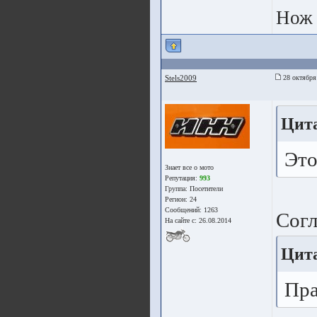
Нож 
Stels2009
28 октября
Цит
Это
Знает все о мото
Репутация:
993
Группа:
Посетители
Регион: 24
Сообщений: 1263
Согл
На сайте с: 26.08.2014
Цит
Пра