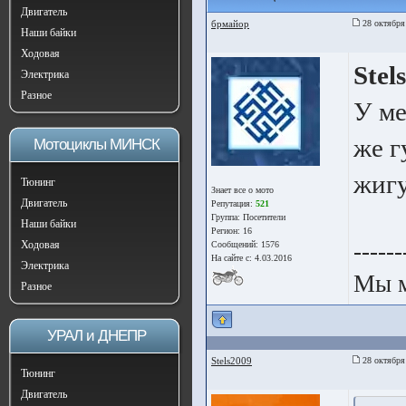
Двигатель
брмайор
28 октября
Наши байки
Ходовая
Stel
Электрика
Разное
У ме
же г
Мотоциклы МИНСК
жигу
Тюнинг
Знает все о мото
Двигатель
Репутация:
521
Группа:
Посетители
Наши байки
Регион: 16
------
Ходовая
Сообщений: 1576
На сайте с: 4.03.2016
Электрика
Мы 
Разное
УРАЛ и ДНЕПР
Stels2009
28 октября
Тюнинг
Двигатель