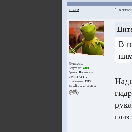
FRAER
29 октября
Цита
В г
ним
Мотомастер
Репутация:
4309
Группа:
Посетители
Регион: 42/142
Надо
Сообщений: 19196
На сайте с: 23.03.2012
гидр
рука
глаз