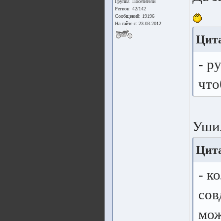
Группа:
Посетители
Регион: 42/142
Сообщений: 19196
На сайте с: 23.03.2012
Цита
- р
что
Ушил
Цита
- к
сов
мож