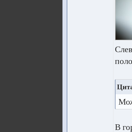
Слев
поло
Цит
Мож
В го