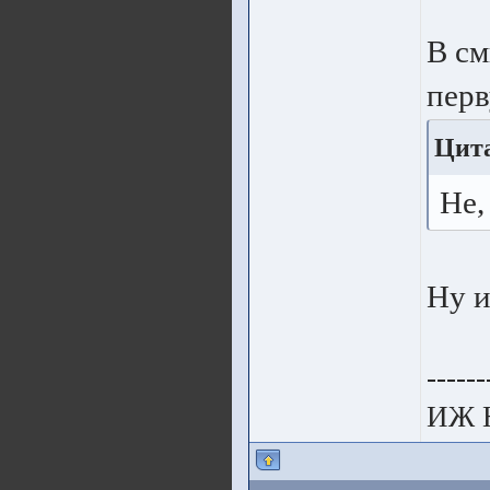
В см
пер
Цит
Не,
Ну и
------
ИЖ 