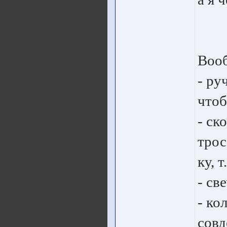
Вооб
- ру
чтоб
- ск
трос
ку, т
- св
- ко
совд