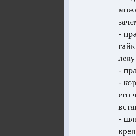
можн
заче
- пр
гайк
леву
- пр
- ко
его 
вста
- шл
креп