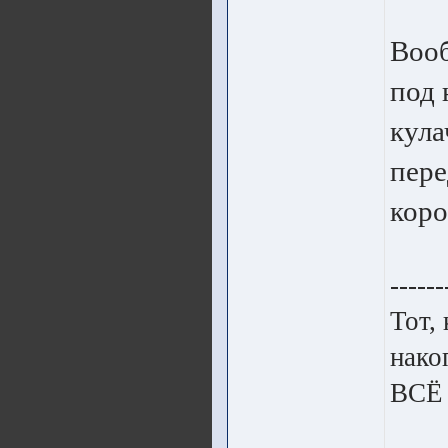
Вооб
под 
кула
пере
коро
------
Тот,
нако
ВСЁ