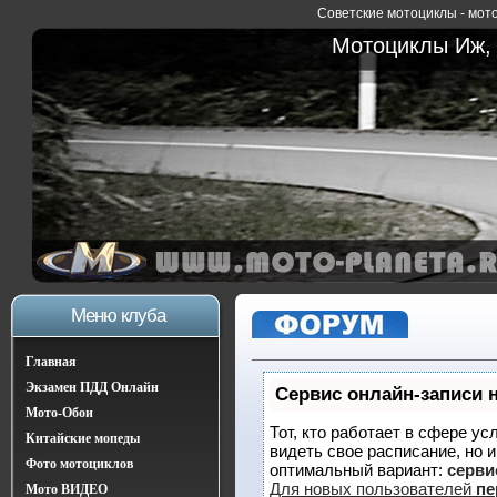
Советские мотоциклы - мото
Мотоциклы Иж, 
Меню клуба
Главная
Экзамен ПДД Онлайн
Сервис онлайн-записи 
Мото-Обои
Тот, кто работает в сфере ус
Китайские мопеды
видеть свое расписание, но 
Фото мотоциклов
оптимальный вариант:
сервис
Для новых пользователей
пе
Мото ВИДЕО