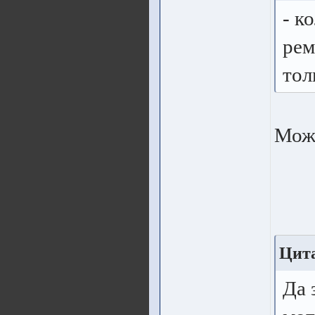
- к
рем
тол
Може
Цит
Да 