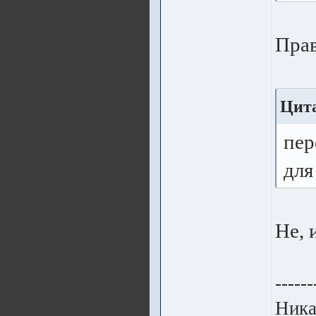
Прав
Цита
пер
для
Не, 
------
Ника