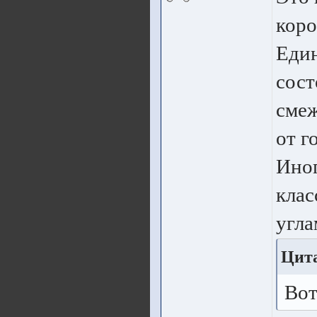
коро
Един
сост
сме
от г
Иног
клас
угла
Цита
Вот