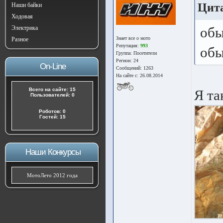
Цита
Наши байки
Ходовая
Электрика
обы
Знает все о мото
Разное
Репутация:
993
обы
Группа:
Посетители
Регион: 24
On-Line
Сообщений: 1263
На сайте с: 26.08.2014
Всего на сайте: 15
Я та
Пользователей: 0
Роботов: 0
Гостей: 15
Наши Конкурсы
МотоЛето 2012 года