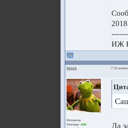
Сооб
2018
------
ИЖ 
FRAER
29 октября
Цита
Саш
Мотомастер
Да з
Репутация:
4309