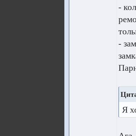
- ко
ремо
толь
- за
замк
Парн
Цит
Я х
Ага,