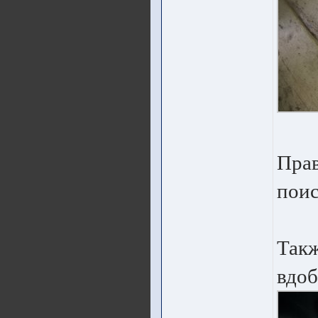
Прав
пои
Такж
вдоб