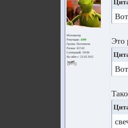
Цита
Вот
Мотомастер
Это 
Репутация:
4309
Группа:
Посетители
Регион: 42/142
Цита
Сообщений: 19196
На сайте с: 23.03.2012
Вот
Тако
Цита
све