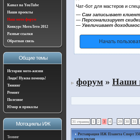
Канал на YouTube
Чат-бот для мастеров и спец
Наши проекты
—
Сам записывает клиент
Наш мото-форум
—
Персонализирует скидки
—
Увеличивает доходимос
Конкурс МотоЛето 2012
Разные ссылки
Обратная связь
Начать пользова
Общие темы
Истории мото-жизни
Люди! Нужна помощь!
форум
»
Наши 
Тюнинг
Ремонт
Полезное
Юмор и приколы
31 страниц
1
2
3
4
...
29
30
31
Мотоциклы ИЖ
Реставрация ИЖ Планета Спорт 350, 
Тюнинг
комплектац