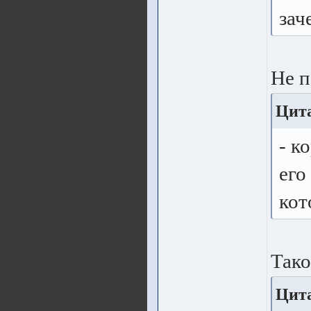
зач
Не п
Цита
- к
его
кот
Тако
Цита