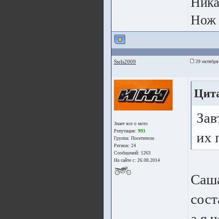
Ника
Нож 
Stels2009
29 октября
Цит
Зав
Знает все о мото
Репутация:
993
их 
Группа:
Посетители
Регион: 24
Сообщений: 1263
На сайте с: 26.08.2014
Саша
сост
а я 