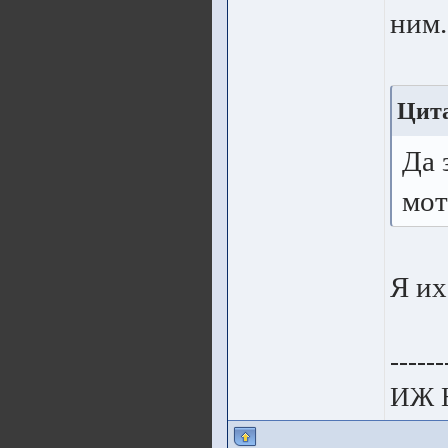
ним.
Цит
Да 
мот
Я их
------
ИЖ 