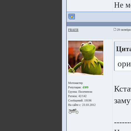
Не м
FRAER
29 октября
Цит
ори
Мотомастер
Кста
Репутация:
4309
Группа:
Посетители
Регион: 42/142
заму
Сообщений: 19196
На сайте с: 23.03.2012
------