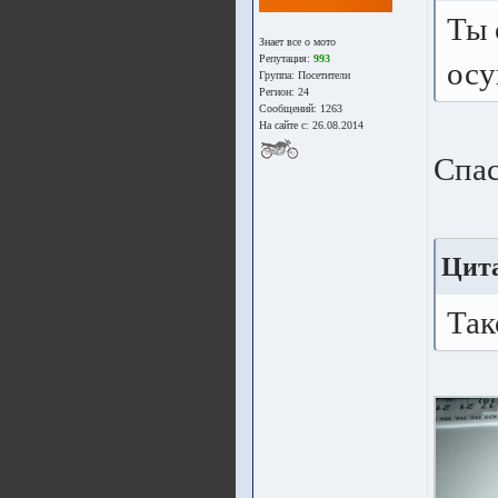
Ты 
Знает все о мото
Репутация:
993
осу
Группа:
Посетители
Регион: 24
Сообщений: 1263
На сайте с: 26.08.2014
Спа
Цит
Так