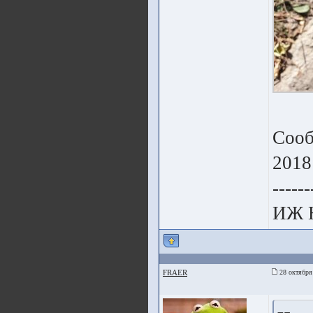
Сооб
2018
------
ИЖ 
FRAER
28 октября