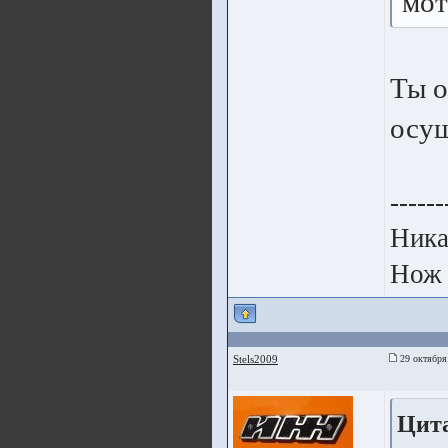
мот
Ты о
осущ
------
Ника
Нож 
Stels2009
29 октября
Цит