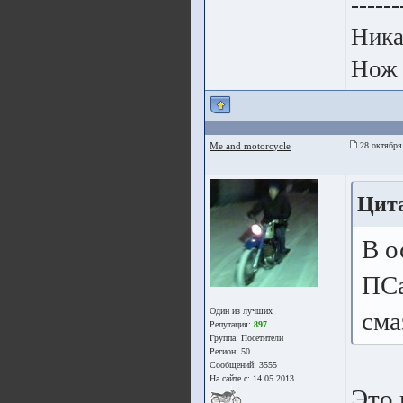
------
Ника
Нож 
Me and motorcycle
28 октября
Цита
В о
ПСа
Один из лучших
сма
Репутация:
897
Группа:
Посетители
Регион: 50
Сообщений: 3555
На сайте с: 14.05.2013
Это 