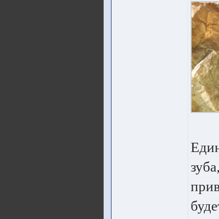
Един
зуба
прив
буде