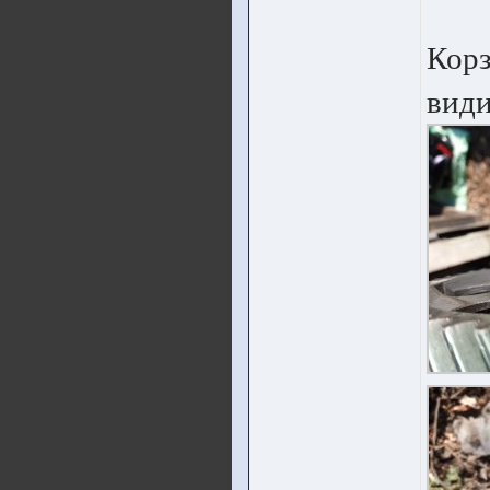
Корз
види