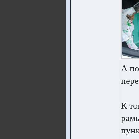
А по
пере
К то
рамы
пунк