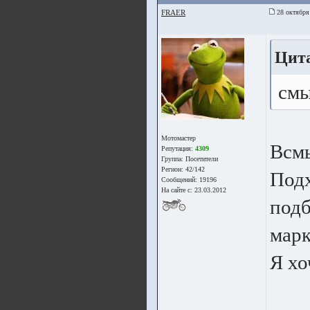
FRAER
28 октября
Цита
смы
Мотомастер
Всмы
Репутация:
4309
Группа:
Посетители
Регион: 42/142
Подх
Сообщений: 19196
На сайте с: 23.03.2012
подб
марк
Я хо