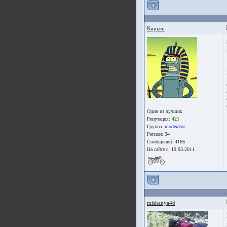
Кирьян
Один из лучших
Репутация:
421
Группа:
moderator
Регион: 34
Сообщений: 4166
На сайте с: 19.03.2011
mishanya46