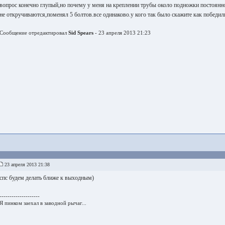
вопрос конечно глупый,но почему у меня на креплении трубы около подножки постоянно
не откручиваются,поменял 5 болтов.все одинаково.у кого так было скажите как победил
Сообщение отредактировал
Sid Spears
- 23 апреля 2013 21:23
23 апреля 2013 21:38
спс будем делать ближе к выходным)
--------------------
Я пинком заехал в заводной рычаг...