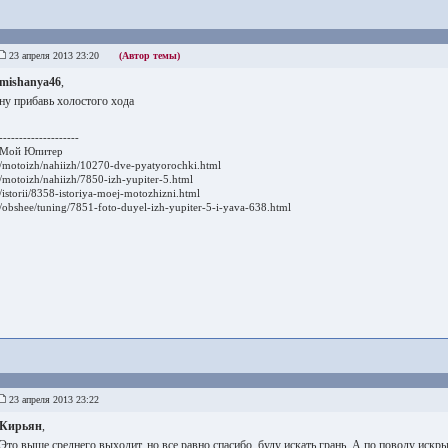
23 апреля 2013 23:20
(Автор темы)
mishanya46
,
ну прибавь холостого хода
--------------------
Мой Юпитер
/motoizh/nahiizh/10270-dve-pyatyorochki.html
/motoizh/nahiizh/7850-izh-yupiter-5.html
/istorii/8358-istoriya-moej-motozhizni.html
/obshee/tuning/7851-foto-duyel-izh-yupiter-5-i-yava-638.html
23 апреля 2013 23:22
Кирьян
,
Это выше среднего выходит, но все равно спасибо, буду искать грань. А по поводу искры