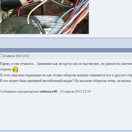
23 апреля 2013 23:12
Парни, я уже отчаялся... Зажигание как не кручу как не выставляю, но двигатель замеча
сторону
То есть запускаю нормально но как только обороты меньше становятся его в другую стор
И что может быть причиной нестабильной искры? На высоких оборотах чётко, на малых п
Сообщение отредактировал
mishanya46
- 23 апреля 2013 23:19