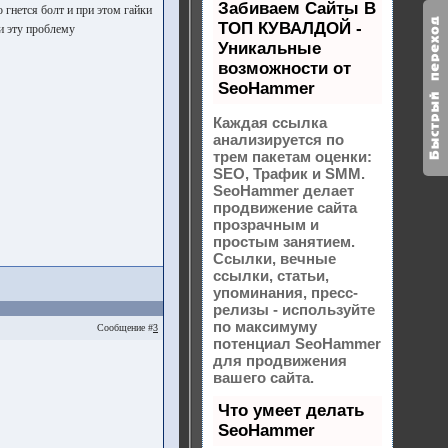
Забиваем Сайты В
 гнется болт и при этом гайки
ТОП КУВАЛДОЙ -
и эту проблему
Уникальные
возможности от
SeoHammer
Каждая ссылка
анализируется по
трем пакетам оценки:
SEO, Трафик и SMM.
SeoHammer делает
продвижение сайта
прозрачным и
простым занятием.
Ссылки, вечные
ссылки, статьи,
упоминания, пресс-
релизы - используйте
по максимуму
Сообщение #
3
потенциал SeoHammer
для продвижения
вашего сайта.
Что умеет делать
SeoHammer