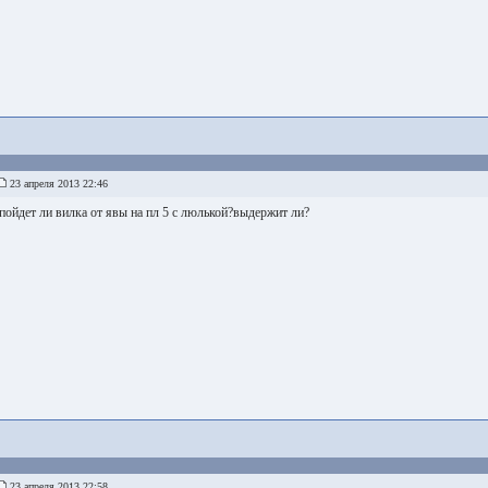
23 апреля 2013 22:46
пойдет ли вилка от явы на пл 5 с люлькой?выдержит ли?
23 апреля 2013 22:58