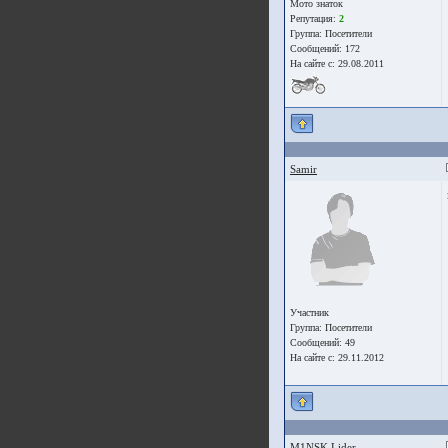
Мото знаток
Репутация:
2
Группа:
Посетители
Сообщений: 172
На сайте с: 29.08.2011
Samir
Участник
Группа:
Посетители
Сообщений: 49
На сайте с: 29.11.2012
M1NSK Lider