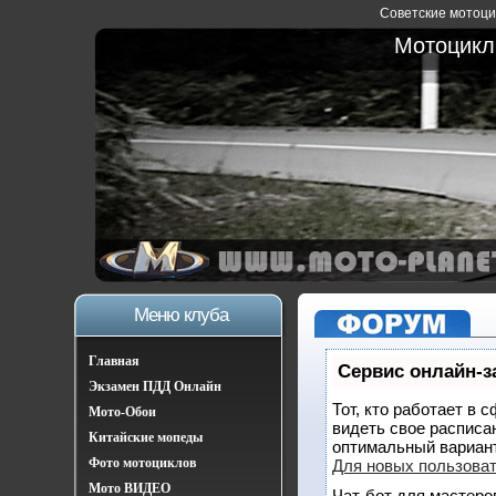
Советские мотоцик
Мотоциклы
Меню клуба
Главная
Сервис онлайн-з
Экзамен ПДД Онлайн
Тот, кто работает в 
Мото-Обои
видеть свое расписа
Китайские мопеды
оптимальный вариан
Фото мотоциклов
Для новых пользова
Мото ВИДЕО
Чат-бот для мастеро