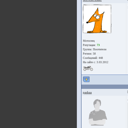
Мотоспец
Репутация:
73
Группа:
Посетители
Регион: 58
Сообщений: 448
На сайте с: 3.03.2012
pashaa