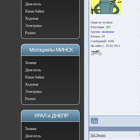
Двигатель
Наши байки
Ходовая
Один из лучших
Электрика
Репутация:
421
Группа:
moderator
Разное
Регион: 34
Сообщений: 4166
На сайте с: 19.03.2011
Мотоциклы МИНСК
Тюнинг
Двигатель
Наши байки
Ходовая
Электрика
Разное
УРАЛ и ДНЕПР
Тюнинг
Sid Spears
Двигатель