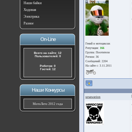
Наши байки
Ходовая
Электрика
Разное
On-Line
Гений в мотоциклах
Репутация:
166
Группа:
Посетители
Всего на сайте: 12
Пользователей: 0
Регион: 36
Сообщений: 2204
На сайте с: 3.11.2011
Роботов: 0
Гостей: 12
Наши Конкурсы
ursawarion
МотоЛето 2012 года