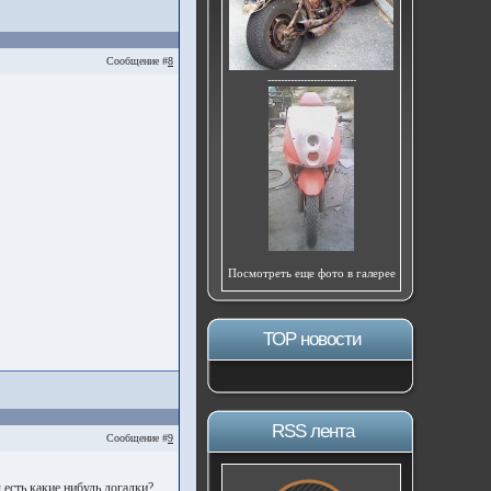
Сообщение #
8
---------------------------
Посмотреть еще фото в галерее
ТОР новости
RSS лента
Сообщение #
9
 есть какие нибудь догадки?