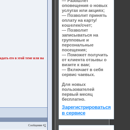
— Разошлет
оповещения о новых
услугах или акциях;
— Позволит принять
оплату на карту/
кошелек/счет;
— Позволит
записываться на
групповые и
персональные
посещения;
— Поможет получить
дать его в этой теме или на
от клиента отзывы о
визите к вам;
— Включает в себя
сервис чаевых.
Для новых
пользователей
первый месяц
бесплатно.
Зарегистрироваться
в сервисе
Сообщение #
2