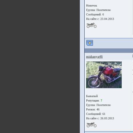
Новичок
Группа:
Посетители
Сообщений: 6
На сайте с: 23.04.2013
mishanya46
Бывалый
Репутация:
7
Группа:
Посетители
Регион: 46
Сообщений: 61
На сайте с: 26.03.2013