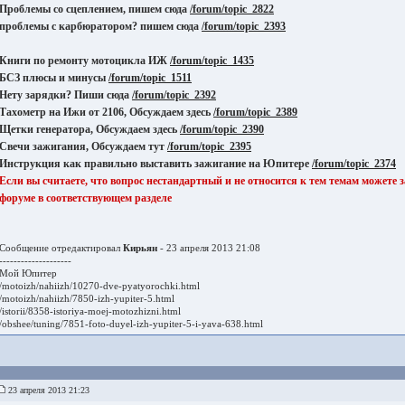
Проблемы со сцеплением, пишем сюда
/forum/topic_2822
проблемы с карбюратором? пишем сюда
/forum/topic_2393
Книги по ремонту мотоцикла ИЖ
/forum/topic_1435
БСЗ плюсы и минусы
/forum/topic_1511
Нету зарядки? Пиши сюда
/forum/topic_2392
Тахометр на Ижи от 2106, Обсуждаем здесь
/forum/topic_2389
Щетки генератора, Обсуждаем здесь
/forum/topic_2390
Свечи зажигания, Обсуждаем тут
/forum/topic_2395
Инструкция как правильно выставить зажигание на Юпитере
/forum/topic_2374
Если вы считаете, что вопрос нестандартный и не относится к тем темам можете за
форуме в соответствующем разделе
Сообщение отредактировал
Кирьян
- 23 апреля 2013 21:08
--------------------
Мой Юпитер
/motoizh/nahiizh/10270-dve-pyatyorochki.html
/motoizh/nahiizh/7850-izh-yupiter-5.html
/istorii/8358-istoriya-moej-motozhizni.html
/obshee/tuning/7851-foto-duyel-izh-yupiter-5-i-yava-638.html
23 апреля 2013 21:23