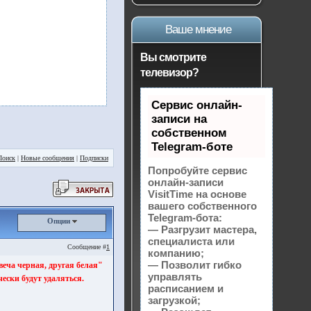
Ваше мнение
Вы смотрите
телевизор?
Сервис онлайн-
записи на
собственном
Telegram-боте
Поиск
|
Новые сообщения
|
Подписки
Попробуйте сервис
онлайн-записи
VisitTime на основе
вашего собственного
Telegram-бота:
Опции
— Разгрузит мастера,
специалиста или
Сообщение #
1
компанию;
— Позволит гибко
веча черная, другая белая"
управлять
ески будут удаляться.
расписанием и
загрузкой;