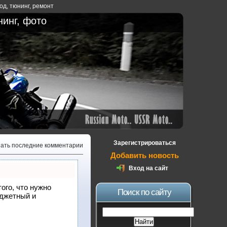
ход
,
тюнинг
,
ремонт
нинг, фото
Зарегистрироваться
зать последние комментарии
Добавить новость
Вход на сайт
того, что нужно
Поиск по сайту
юджетный и