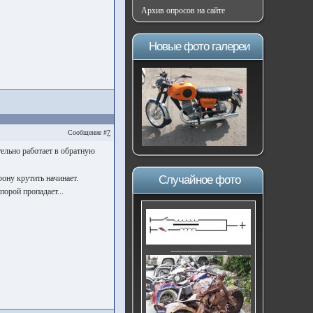
Архив опросов на сайте
Новые фото галереи
Сообщение #
7
тельно работает в обратную
ону крутить начинает.
Случайное фото
орой пропадает...
---------------------------