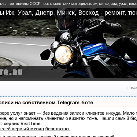
лы - мотоциклы СССР - все о советских мотоциклах иж, минск, зид, урал, вос
 Иж, Урал, Днепр, Минск, Восход - ремонт, тю
пока
аписи на собственном Telegram-боте
сфере услуг, знает — без ведения записи клиентов никуда. Мало 
ние, но и напоминать клиентам о визитах тоже. Нашли самый б
т:
сервис VisitTime.
телей
первый месяц бесплатно
.
в и специалистов, который упрощает ведение записей: