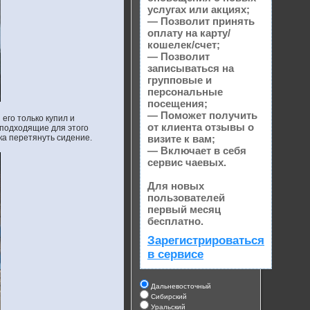
услугах или акциях;
— Позволит принять
оплату на карту/
кошелек/счет;
— Позволит
записываться на
групповые и
персональные
посещения;
— Поможет получить
его только купил и
от клиента отзывы о
 подходящие для этого
ока перетянуть сидение.
визите к вам;
— Включает в себя
сервис чаевых.
Для новых
пользователей
первый месяц
бесплатно.
Зарегистрироваться
в сервисе
Дальневосточный
Сибирский
Уральский