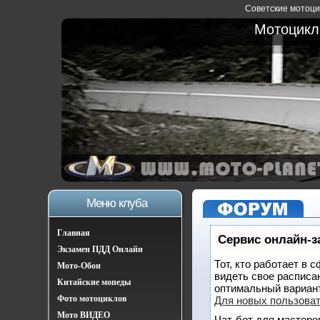
Советские мотоцик
Мотоциклы
Меню клуба
Главная
Сервис онлайн-з
Экзамен ПДД Онлайн
Тот, кто работает в 
Мото-Обои
видеть свое расписа
Китайские мопеды
оптимальный вариан
Фото мотоциклов
Для новых пользова
Мото ВИДЕО
Чат-бот для мастеро