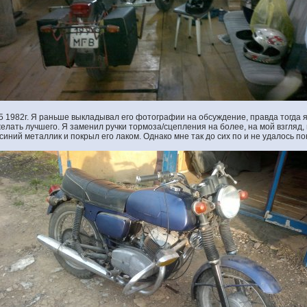
5 1982г. Я раньше выкладывал его фотографии на обсуждение, правда тогда я 
елать лучшего. Я заменил ручки тормоза/сцепления на более, на мой взгляд,
 синий металлик и покрыл его лаком. Однако мне так до сих по и не удалось п