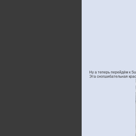
Ну а теперь перейдём к Su
Эта сногшибательная крас