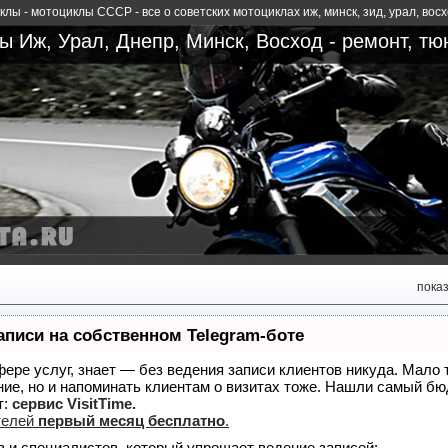
лы - мотоциклы СССР - все о советских мотоциклах иж, минск, зид, урал, вос
 Иж, Урал, Днепр, Минск, Восход - ремонт, тю
пока
аписи на собственном Telegram-боте
сфере услуг, знает — без ведения записи клиентов никуда. Мало 
ние, но и напоминать клиентам о визитах тоже. Нашли самый б
т:
сервис VisitTime.
телей
первый месяц бесплатно
.
в и специалистов, который упрощает ведение записей: