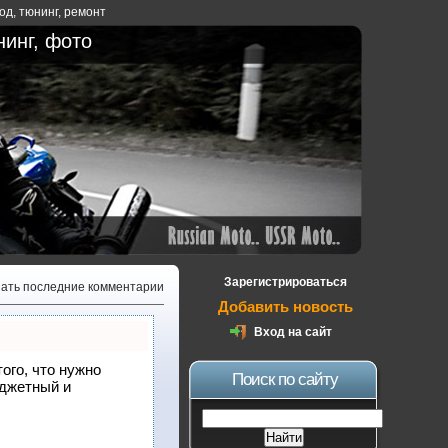
ход
,
тюнинг
,
ремонт
нинг, фото
Зарегистрироваться
зать последние комментарии
Добавить новость
Вход на сайт
того, что нужно
Поиск по сайту
юджетный и