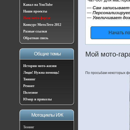
Канал на YouTube
—
Сам записывает 
Наши проекты
—
Персонализирует
—
Увеличивает до
Наш мото-форум
Конкурс МотоЛето 2012
Разные ссылки
Начать п
Обратная связь
Мой мото-гар
Общие темы
Истории мото-жизни
Люди! Нужна помощь!
По просьбам некоторых ф
Тюнинг
Ремонт
Полезное
Юмор и приколы
Мотоциклы ИЖ
Тюнинг