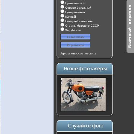
Приволжский
Северо-Западный
Центральный
Южный
Северо-Кавказский
Страны бывшего СССР
Зарубежье
Архив опросов на сайте
Новые фото галереи
Случайное фото