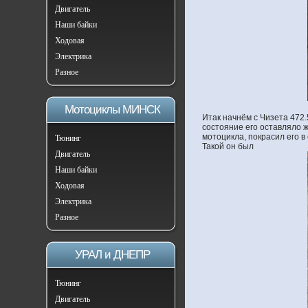
Двигатель
Наши байки
Ходовая
Электрика
Разное
Мотоциклы МИНСК
Итак начнём с Чизета 472.
состояние его оставляло ж
мотоцикла, покрасил его в
Тюнинг
Такой он был
Двигатель
Наши байки
Ходовая
Электрика
Разное
УРАЛ и ДНЕПР
Тюнинг
Двигатель