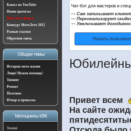
Канал на YouTube
Чат-бот для мастеров и спец
Наши проекты
—
Сам записывает клиент
Наш мото-форум
—
Персонализирует скидки
—
Увеличивает доходимос
Конкурс МотоЛето 2012
Разные ссылки
Обратная связь
Начать пользова
Общие темы
Юбилейны
Истории мото-жизни
Люди! Нужна помощь!
Тюнинг
Ремонт
Полезное
Привет всем
Юмор и приколы
На сайте ожид
Мотоциклы ИЖ
пятидесятитыс
Отсюда было 
Тюнинг