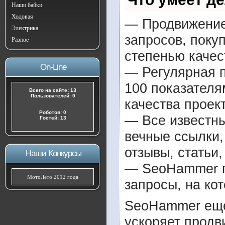
Наши байки
Ходовая
— Продвижение 
Электрика
запросов, поку
Разное
степенью качес
On-Line
— Регулярная п
100 показателя
Всего на сайте: 13
Пользователей: 0
качества проект
Роботов: 0
— Все известн
Гостей: 13
вечные ссылки,
отзывы, статьи,
Наши Конкурсы
— SeoHammer по
МотоЛето 2012 года
запросы, на ко
SeoHammer еще
ускоряет продв