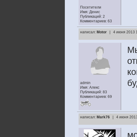
Посетители
Имя: Денис
Публикаций: 2
Комментариев: 63
написал:
Motor
| 4 июня 2013 
Мы
от
ко
бу
admin
Имя: Алекс
Публикаций: 83
Комментариев: 69
написал:
Mark76
| 4 июня 2013
мо