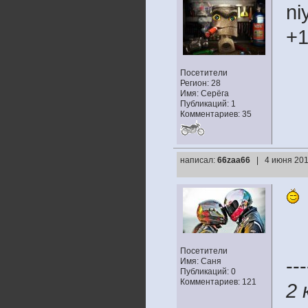
ni
+
Посетители
Регион: 28
Имя: Серёга
Публикаций: 1
Комментариев: 35
написал:
66zaa66
| 4 июня 201
Посетители
---
Имя: Саня
Публикаций: 0
Комментариев: 121
2 