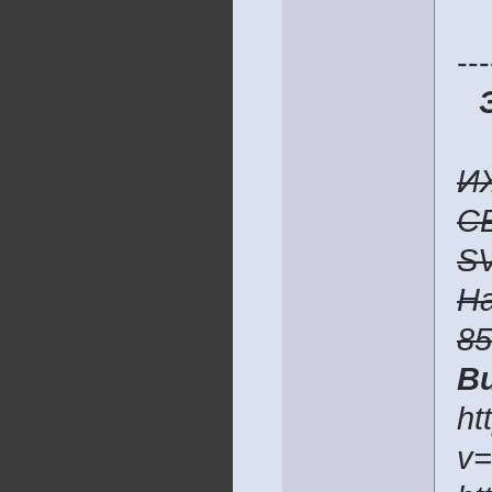
---
И
C
S
H
8
В
ht
v