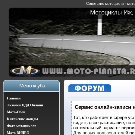
Советские мотоциклы - мото
Мотоциклы Иж, 
Меню клуба
Главная
Экзамен ПДД Онлайн
Сервис онлайн-записи 
Мото-Обои
Тот, кто работает в сфере ус
Китайские мопеды
видеть свое расписание, но 
Фото мотоциклов
оптимальный вариант:
сервис
Для новых пользователей
пе
Мото ВИДЕО