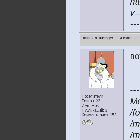
ht
v
---
написал:
tuninger
| 4 июня 201
во
---
Посетители
М
Регион: 22
Имя: Жека
/f
Публикаций: 3
Комментариев: 153
/m
/m