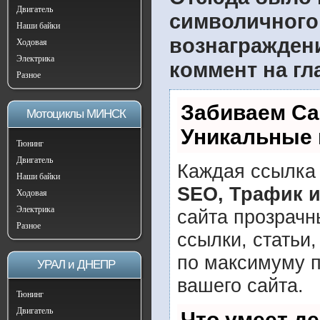
Двигатель
символичного
Наши байки
вознагражден
Ходовая
Электрика
коммент на гл
Разное
Забиваем Са
Мотоциклы МИНСК
Уникальные 
Тюнинг
Двигатель
Каждая ссылка 
Наши байки
SEO, Трафик 
Ходовая
Электрика
сайта прозрачн
Разное
ссылки, статьи
по максимуму 
УРАЛ и ДНЕПР
вашего сайта.
Тюнинг
Двигатель
Что умеет д