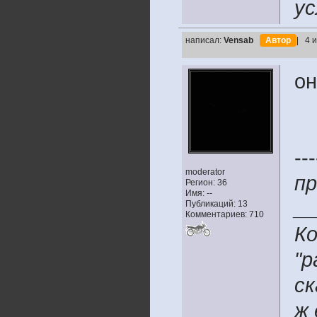
ус
написал:
Vensab
Автор
| 4 
он
---
moderator
пр
Регион: 36
Имя: --
__
Публикаций: 13
Комментариев: 710
Ко
"р
ск
ж 