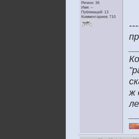
Регион: 36
Имя: --
Публикаций: 13
Комментариев: 710
---
пр
__
Ко
"р
ск
ж 
ле
__