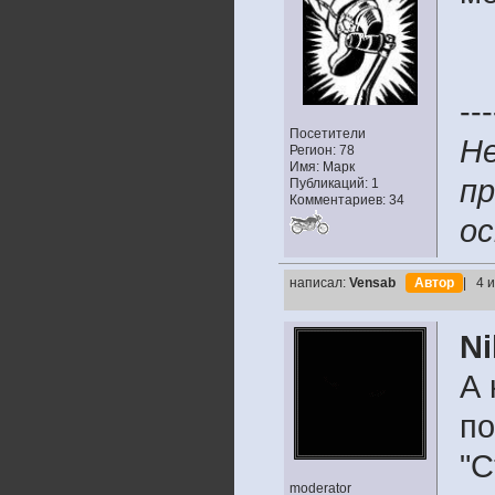
---
Посетители
Не
Регион: 78
Имя: Марк
пр
Публикаций: 1
Комментариев: 34
о
написал:
Vensab
Автор
| 4 
Ni
А 
по
"С
moderator