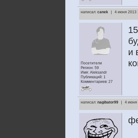
написал:
canek
| 4 июня 2013 
15
бу
и 
к
Посетители
Регион: 59
Имя: Aleksandr
Публикаций: 1
Комментариев: 27
написал:
nagibator99
| 4 июня 
фе