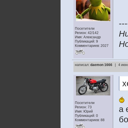
---
Посетители
Ни
Регион: 42/142
Имя: Александр
Публикаций: 9
Но
Комментариев: 2027
написал:
daemon 1666
| 4 июн
х
Посетители
а 
Регион: 73
Имя: Юрий
Публикаций: 0
бо
Комментариев: 88