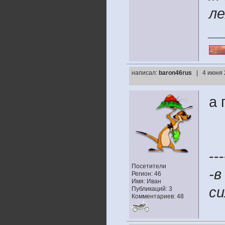
ле
__
написал:
baron46rus
| 4 июня 
а 
---
Посетители
-в
Регион: 46
Имя: Иван
си
Публикаций: 3
Комментариев: 48