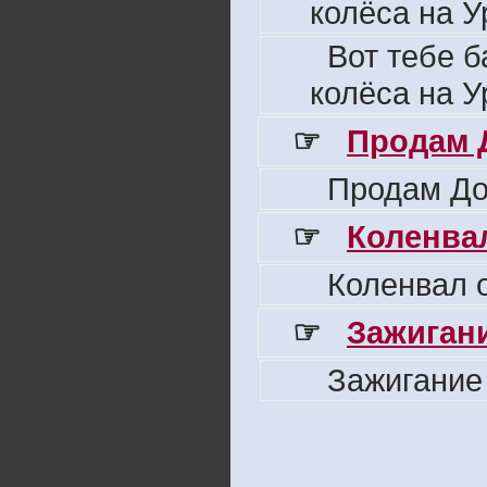
колёса на У
Вот тебе б
колёса на У
☞
Продам 
Продам До
☞
Коленвал
Коленвал о
☞
Зажигани
Зажигание