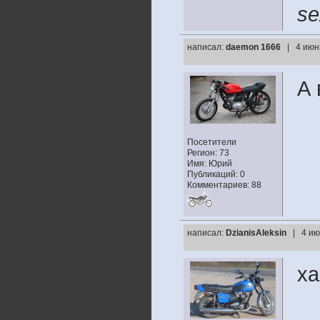
se
написал:
daemon 1666
| 4 июн
А 
Посетители
Регион: 73
Имя: Юрий
Публикаций: 0
Комментариев: 88
написал:
DzianisAleksin
| 4 ию
ха