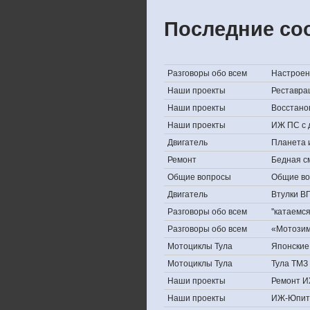
Последние со
Разговоры обо всем
Настроени
Наши проекты
Реставра
Наши проекты
Восстано
Наши проекты
ИЖ ПС с 
Двигатель
Планета 
Ремонт
Бедная с
Общие вопросы
Общие в
Двигатель
Втулки В
Разговоры обо всем
''катаемс
Разговоры обо всем
«Мотозима
Мотоциклы Тула
Японские 
Мотоциклы Тула
Тула ТМЗ 
Наши проекты
Ремонт И
Наши проекты
ИЖ-Юпит