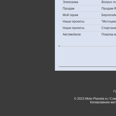
Электрика
Вопрос по
Продам
Продам Яп
Мой гараж
Берлога/м
Наши проекты
"Мотоцик
Наши проекты
Спартан
Автомобили
Покупка 
Г
© 2023 Moto-Planeta.ru / Со
Копирование мат