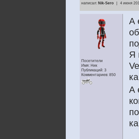
написал:
Nik-Sero
| 4 июня 201
А 
об
по
Я 
Посетители
Ve
Имя: Ник
Публикаций: 3
ка
Комментариев: 850
А 
ко
по
ка