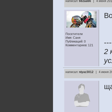
написал:
66zaa66
| 4 июня 201
Во
Посетители
Имя: Саня
---
Публикаций: 0
Комментариев: 121
2 
ус
написал:
niyaz3012
| 4 июня 2
ща