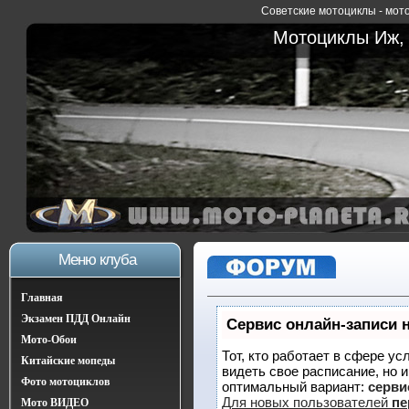
Советские мотоциклы - мото
Мотоциклы Иж, 
Меню клуба
Главная
Экзамен ПДД Онлайн
Сервис онлайн-записи 
Мото-Обои
Тот, кто работает в сфере ус
Китайские мопеды
видеть свое расписание, но 
Фото мотоциклов
оптимальный вариант:
сервис
Для новых пользователей
пе
Мото ВИДЕО