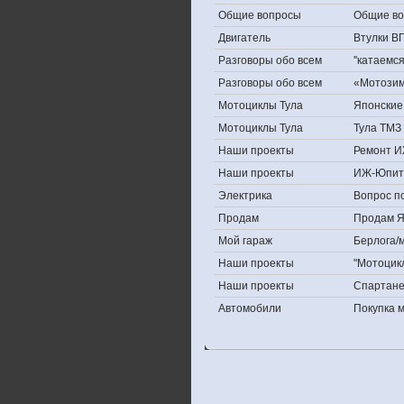
Общие вопросы
Общие в
Двигатель
Втулки В
Разговоры обо всем
''катаемс
Разговоры обо всем
«Мотозима
Мотоциклы Тула
Японские 
Мотоциклы Тула
Тула ТМЗ 
Наши проекты
Ремонт И
Наши проекты
ИЖ-Юпит
Электрика
Вопрос по
Продам
Продам Яп
Мой гараж
Берлога/м
Наши проекты
"Мотоцик
Наши проекты
Спартан
Автомобили
Покупка 