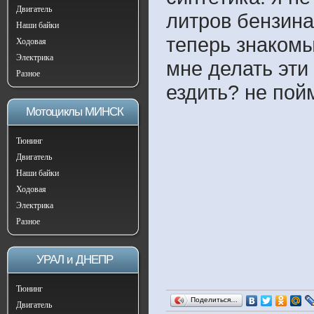
Двигатель
литров бензина
Наши байки
теперь знакомы
Ходовая
Электрика
мне делать эти
Разное
ездить? не пой
Мотоциклы МИНСК
Тюнинг
Двигатель
Наши байки
Ходовая
Электрика
Разное
УРАЛ и ДНЕПР
Тюнинг
Поделиться…
Двигатель