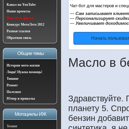
Канал на YouTube
Чат-бот для мастеров и спец
Наши проекты
—
Сам записывает клиент
Наш мото-форум
—
Персонализирует скидки
—
Увеличивает доходимос
Конкурс МотоЛето 2012
Разные ссылки
Обратная связь
Начать пользова
Общие темы
Масло в б
Истории мото-жизни
Люди! Нужна помощь!
Тюнинг
Ремонт
Полезное
Здравствуйте. 
Юмор и приколы
планету 5. Спр
Мотоциклы ИЖ
бензин добавит
синтетика. я не
Тюнинг