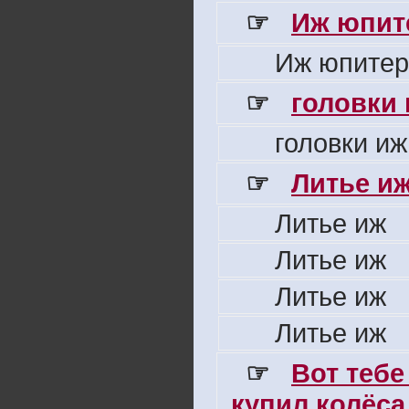
☞
Иж юпите
Иж юпитер
☞
головки
головки иж
☞
Литье и
Литье иж
Литье иж
Литье иж
Литье иж
☞
Вот тебе
купил колёса 