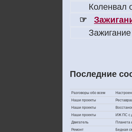
Коленвал о
☞
Зажигани
Зажигание
Последние со
Разговоры обо всем
Настроени
Наши проекты
Реставра
Наши проекты
Восстано
Наши проекты
ИЖ ПС с 
Двигатель
Планета 
Ремонт
Бедная с