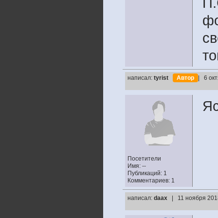
П.
фо
св
то
написал:
tyrist
Автор
| 6 ок
Яс
Посетители
Имя: --
Публикаций: 1
Комментариев: 1
написал:
daax
| 11 ноября 201