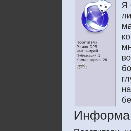
Я 
ли
ма
ко
Посетители
мн
Регион: DPR
Имя: Андрей
во
Публикаций: 1
Комментариев: 28
бо
гл
на
бе
Информа