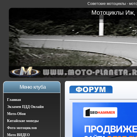
Советские мотоциклы - мото
Мотоциклы Иж, 
Меню клуба
Главная
Экзамен ПДД Онлайн
Мото-Обои
Китайские мопеды
Фото мотоциклов
Мото ВИДЕО