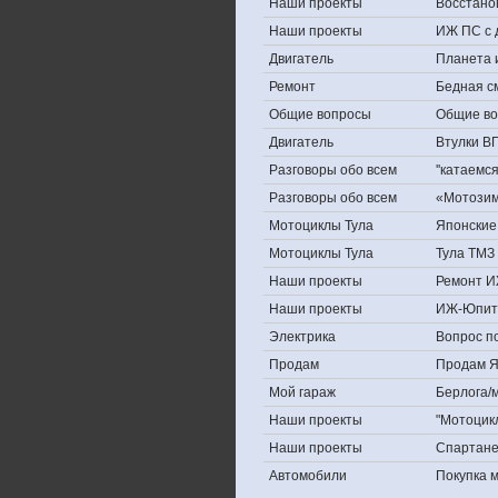
Наши проекты
Восстано
Наши проекты
ИЖ ПС с 
Двигатель
Планета 
Ремонт
Бедная с
Общие вопросы
Общие в
Двигатель
Втулки В
Разговоры обо всем
''катаемс
Разговоры обо всем
«Мотозима
Мотоциклы Тула
Японские 
Мотоциклы Тула
Тула ТМЗ 
Наши проекты
Ремонт И
Наши проекты
ИЖ-Юпит
Электрика
Вопрос по
Продам
Продам Яп
Мой гараж
Берлога/м
Наши проекты
"Мотоцик
Наши проекты
Спартан
Автомобили
Покупка 