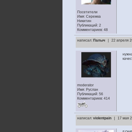
Посетители
Имя: Сережка
Никитин
Публикаций: 2
Комментариев: 48
написал:
Палыч
| 22 апреля 2
нужна
качес
moderator
Имя: Руслан
Публикаций: 56
Комментариев: 414
написал:
violentpain
| 17 мая 2