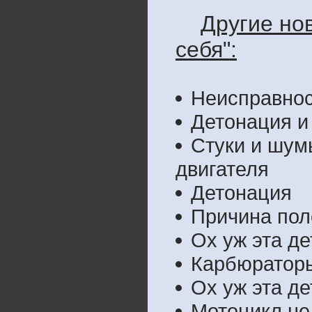
Другие но
себя":
Неисправнос
Детонация и
Cтуки и шум
двигателя
Детонация
Причина пол
Ох уж эта де
Карбюраторы
Ох уж эта де
Мотоцикл не