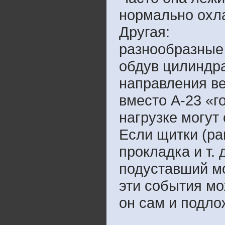
нормально охл
Другая:
разнообразные
обдув цилиндра
направления ве
вместо А-23 «г
нагрузке могут
Если щитки (ра
прокладка и т. 
подуставший мо
эти события мо
он сам и подло