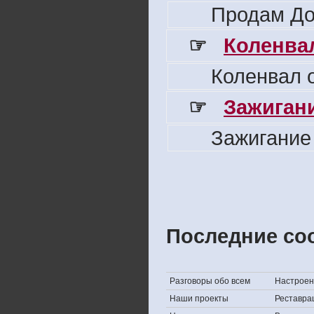
Продам До
☞
Коленвал
Коленвал о
☞
Зажигани
Зажигание
Последние со
Разговоры обо всем
Настроени
Наши проекты
Реставра