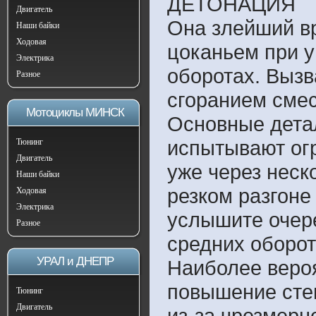
ДЕТОНАЦИЯ
Двигатель
Она злейший вр
Наши байки
Ходовая
цоканьем при у
Электрика
оборотах. Вызв
Разное
сгоранием смес
Мотоциклы МИНСК
Основные детал
испытывают огр
Тюнинг
Двигатель
уже через неск
Наши байки
резком разгоне
Ходовая
Электрика
услышите очере
Разное
средних оборот
УРАЛ и ДНЕПР
Наиболее вероя
повышение сте
Тюнинг
Двигатель
из-за чрезмерн