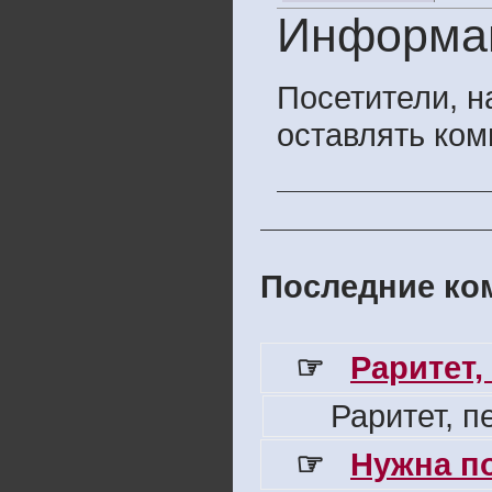
Информа
Посетители, 
оставлять ком
Последние ком
☞
Раритет,
Раритет, 
☞
Нужна п