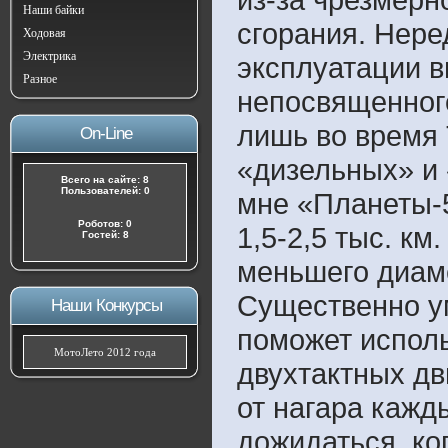
Наши байки
сгорания. Нере
Ходовая
Электрика
эксплуатации в
Разное
непосвященного
лишь во время 
On-Line
«дизельных» и
Всего на сайте: 8
Пользователей: 0
мне «Планеты-
Роботов: 0
1,5-2,5 тыс. к
Гостей: 8
меньшего диам
Существенно у
Наши Конкурсы
поможет испол
МотоЛето 2012 года
двухтактных дв
от нагара кажд
дожидаться, ко