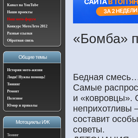
Канал на YouTube
Наши проекты
Наш мото-форум
Конкурс МотоЛето 2012
Разные ссылки
«Бомба» п
Обратная связь
Общие темы
Истории мото-жизни
Бедная смесь…
Люди! Нужна помощь!
Тюнинг
Самые распрос
Ремонт
и «ковровцы». 
Полезное
Юмор и приколы
неприхотливы 
составит особы
Мотоциклы ИЖ
советы.
Тюнинг