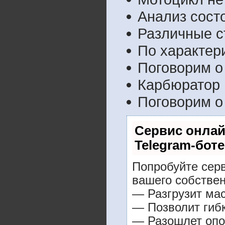
Анализ сост
Различные с
По характери
Поговорим о 
Карбюратор 
Поговорим о
Сервис онлай
Telegram-боте
Попробуйте серв
вашего собствен
— Разгрузит мас
— Позволит гибк
— Разошлет опо