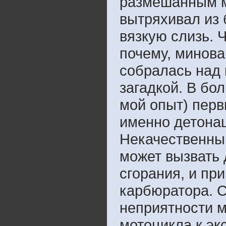
размешанным м
вытряхивал из
вязкую слизь. 
почему, минова
собралась над 
загадкой. В бо
мой опыт) пер
именно детона
Некачественный
может вызвать 
сгорания, и пр
карбюратора. С
неприятности м
мотоцикла к эк