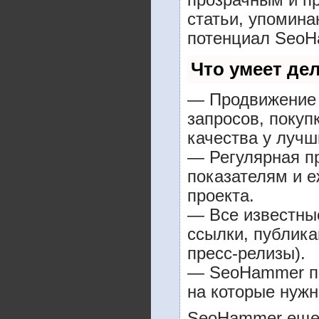
прозрачным и п
статьи, упомина
потенциал SeoH
Что умеет де
— Продвижение 
запросов, покуп
качества у лучш
— Регулярная пр
показателям и е
проекта.
— Все известны
ссылки, публика
пресс-релизы).
— SeoHammer пок
на которые нужн
SeoHammer еще 