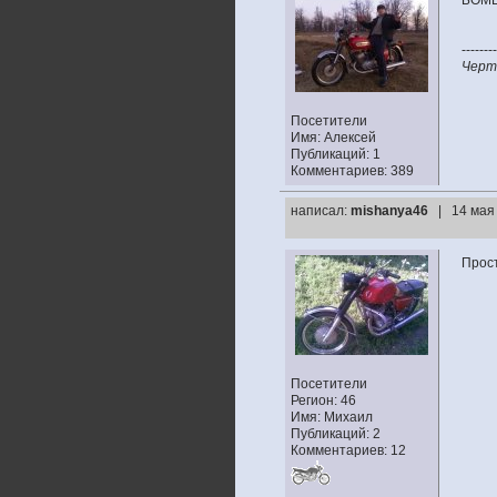
БОМБ
--------
Черт 
Посетители
Имя: Алексей
Публикаций: 1
Комментариев: 389
написал:
mishanya46
| 14 мая
Прост
Посетители
Регион: 46
Имя: Михаил
Публикаций: 2
Комментариев: 12