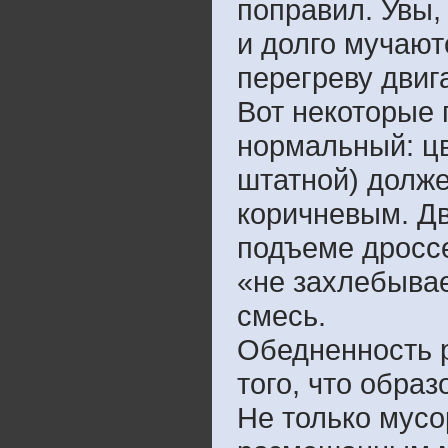
поправил. Увы,
и долго мучают
перегреву двиг
Вот некоторые 
нормальный: цв
штатной) долже
коричневым. Дв
подъеме дроссе
«не захлебывае
смесь.
Обедненность 
того, что обра
Не только мусо