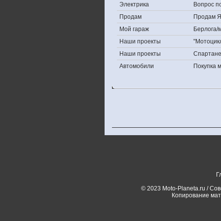
Электрика
Вопрос по
Продам
Продам Яп
Мой гараж
Берлога/м
Наши проекты
"Мотоцик
Наши проекты
Спартан
Автомобили
Покупка 
Г
© 2023 Moto-Planeta.ru / Со
Копирование мат