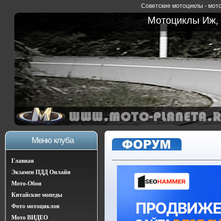
Советские мотоциклы - мото
Мотоциклы Иж, 
Меню клуба
Главная
Экзамен ПДД Онлайн
Мото-Обои
Китайские мопеды
Фото мотоциклов
Мото ВИДЕО