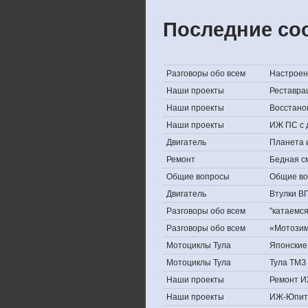
Последние со
Разговоры обо всем
Настроени
Наши проекты
Реставра
Наши проекты
Восстано
Наши проекты
ИЖ ПС с 
Двигатель
Планета 
Ремонт
Бедная с
Общие вопросы
Общие в
Двигатель
Втулки В
Разговоры обо всем
''катаемс
Разговоры обо всем
«Мотозима
Мотоциклы Тула
Японские 
Мотоциклы Тула
Тула ТМЗ 
Наши проекты
Ремонт И
Наши проекты
ИЖ-Юпит