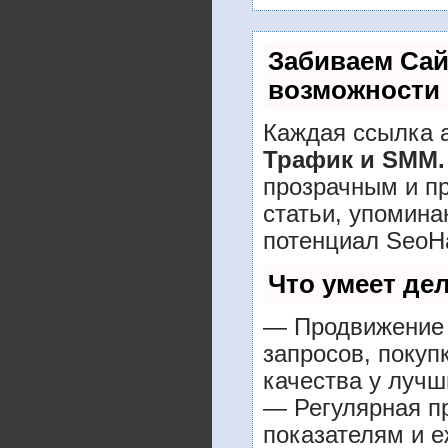
Забиваем Са
возможности
Каждая ссылка а
Трафик и SMM.
прозрачным и п
статьи, упомина
потенциал SeoH
Что умеет де
— Продвижение 
запросов, покуп
качества у лучш
— Регулярная пр
показателям и е