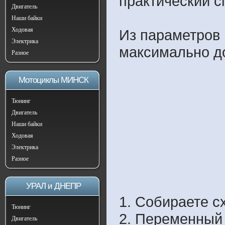
практический с
Двигатель
Наши байки
Ходовая
Из параметров 
Электрика
максимально до
Разное
Мотоциклы МИНСК
Тюнинг
Двигатель
Наши байки
Ходовая
Электрика
Разное
УРАЛ и ДНЕПР
1. Собираете с
Тюнинг
2. Переменный 
Двигатель