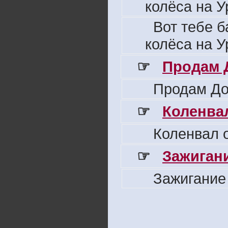
колёса на У
Вот тебе б
колёса на У
☞
Продам 
Продам До
☞
Коленвал
Коленвал о
☞
Зажигани
Зажигание