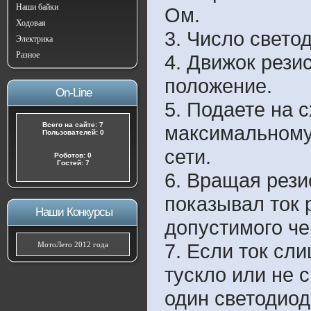
Наши байки
Ом.
Ходовая
3. Число свето
Электрика
Разное
4. Движок рези
положение.
On-Line
5. Подаете на 
Всего на сайте: 7
максимальному
Пользователей: 0
сети.
Роботов: 0
Гостей: 7
6. Вращая рези
показывал ток
Наши Конкурсы
допустимого че
7. Если ток сл
МотоЛето 2012 года
тускло или не 
один светодиод