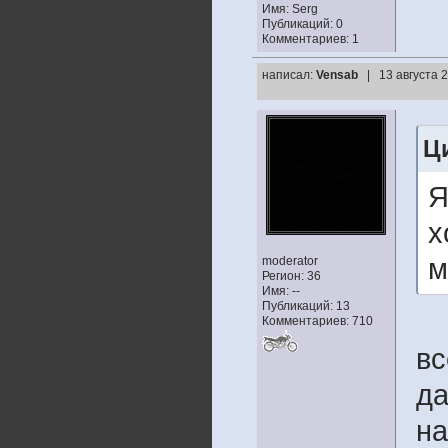
Имя: Serg
Публикаций: 0
Комментариев: 1
написал:
Vensab
| 13 августа 
Ц
Я
х
м
moderator
Регион: 36
Имя: --
Публикаций: 13
Комментариев: 710
вс
да
на