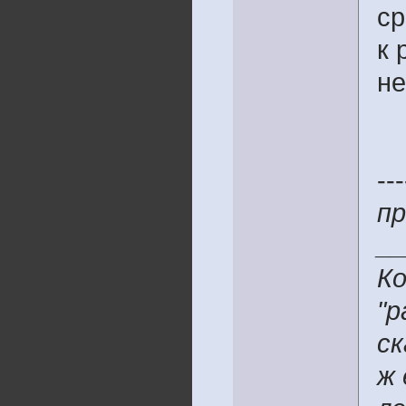
ср
к 
не
---
пр
__
Ко
"р
ск
ж 