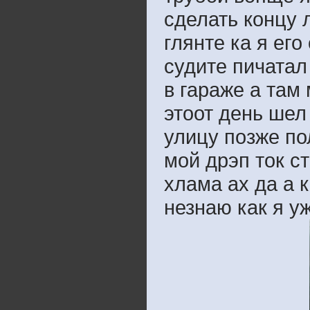
сделать концу л
глянте ка я его
судите пичатал
в гараже а там
этоот день шел
улицу позже по
мой дрэп ток ст
хлама ах да а к
незнаю как я уж