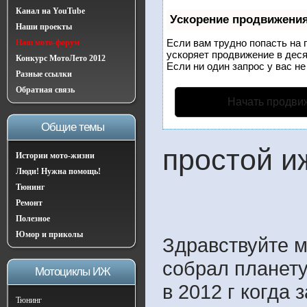
Канал на YouTube
Ускорение продвижени
Наши проекты
Если вам трудно попасть на 
Наш мото-форум
ускоряет продвижение в деся
Конкурс МотоЛето 2012
Если ни один запрос у вас не
Разные ссылки
Обратная связь
Начать продви
Общие темы
простой и
Истории мото-жизни
Люди! Нужна помощь!
Тюнинг
Ремонт
Полезное
Юмор и приколы
Здравствуйте м
собрал планету
Мотоциклы ИЖ
в 2012 г когда 
Тюнинг