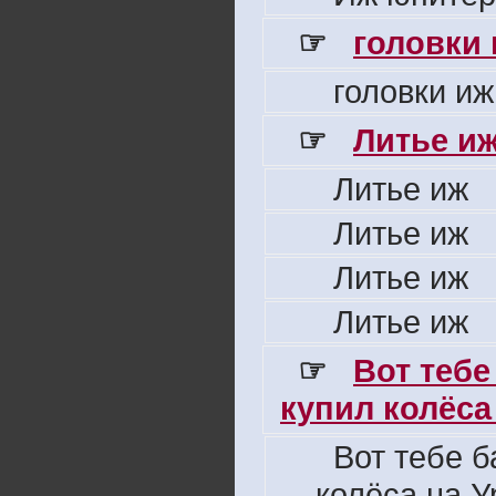
☞
головки
головки иж
☞
Литье и
Литье иж
Литье иж
Литье иж
Литье иж
☞
Вот тебе
купил колёса 
Вот тебе б
колёса на У