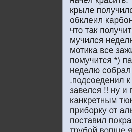
крыле получило
обклеил карбон
что так получи
мучился недел
мотика все заж
помучится *) п
неделю собрал
.подсоеденил к
завелся !! ну и
канкретным тюн
приборку от а
поставил покра
трубой вопще я