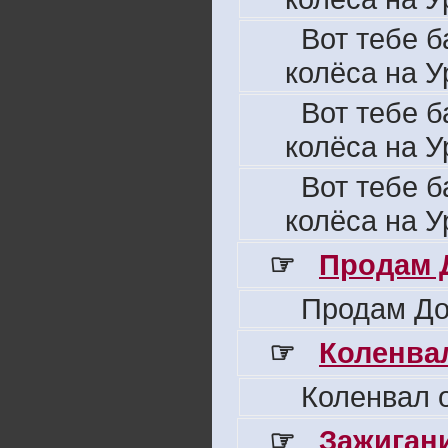
Вот тебе б
колёса на У
Вот тебе б
колёса на У
Вот тебе б
колёса на У
☞
Продам 
Продам До
☞
Коленвал
Коленвал о
☞
Зажигани