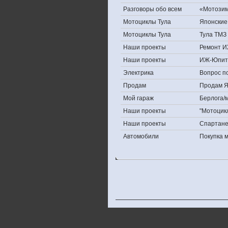
Разговоры обо всем
«Мотозима
Мотоциклы Тула
Японские 
Мотоциклы Тула
Тула ТМЗ 
Наши проекты
Ремонт И
Наши проекты
ИЖ-Юпит
Электрика
Вопрос по
Продам
Продам Яп
Мой гараж
Берлога/м
Наши проекты
"Мотоцик
Наши проекты
Спартан
Автомобили
Покупка 