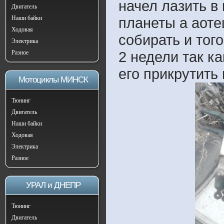
начел лазить в
Двигатель
Наши байки
планеты а аоте
Ходовая
собирать и тог
Электрика
2 недели так ка
Разное
его прикрутить
Мотоциклы МИНСК
Тюнинг
Двигатель
Наши байки
Ходовая
Электрика
Разное
УРАЛ и ДНЕПР
Тюнинг
Двигатель