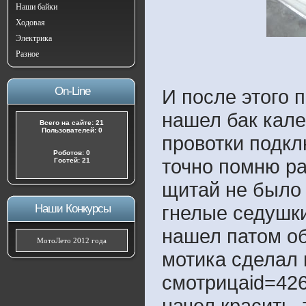
Наши байки
Ходовая
Электрика
Разное
On-Line
И после этого 
нашел бак кале
Всего на сайте: 21
Пользователей: 0
провотки подкл
Роботов: 0
точно помню ра
Гостей: 21
щитай не было 
гнелые седушки
Наши Конкурсы
нашел патом об
МотоЛето 2012 года
мотика сделал 
смотрицаid=426
начел красить.