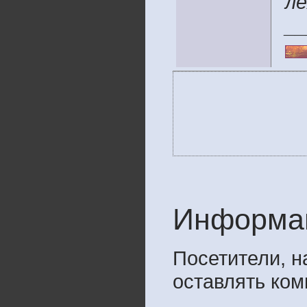
ле
__
Информа
Посетители, 
оставлять ком