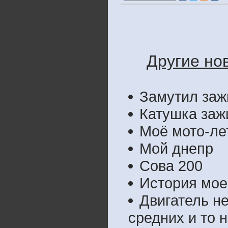
Другие нов
Замутил заж
Катушка заж
Моё мото-ле
Мой днепр
Сова 200
История мое
Двигатель н
средних и то н