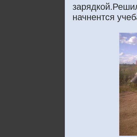
зарядкой.Решил
начнентся учеб