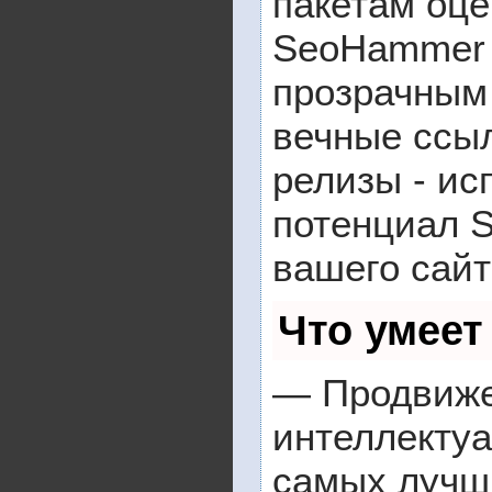
пакетам оце
SeoHammer 
прозрачным
вечные ссыл
релизы - ис
потенциал 
вашего сайт
Что умеет
— Продвижен
интеллектуа
самых лучш