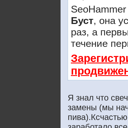
SeoHammer 
Буст
, она у
раз, а перв
течение пер
Зарегистр
продвиже
Я знал что све
замены (мы нач
пива).Ксчастью
заработало,все