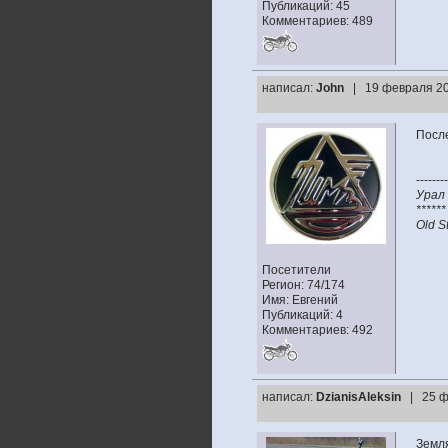
Публикаций: 45
Комментариев: 489
написал:
John
| 19 февраля 20
После
--------
Урал 
******
Old S
Посетители
Регион: 74/174
Имя: Евгений
Публикаций: 4
Комментариев: 492
написал:
DzianisAleksin
| 25 ф
Земля