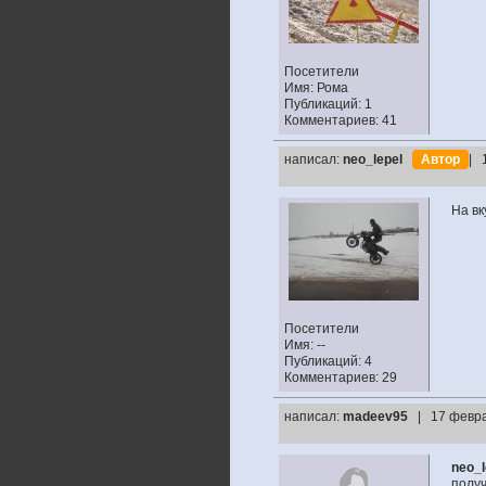
Посетители
Имя: Рома
Публикаций: 1
Комментариев: 41
написал:
neo_lepel
Автор
| 
На вк
Посетители
Имя: --
Публикаций: 4
Комментариев: 29
написал:
madeev95
| 17 февра
neo_l
получ