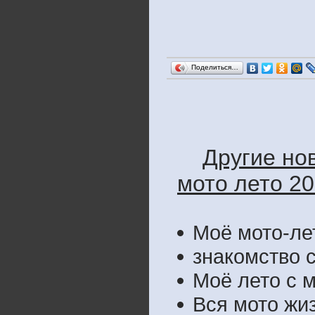
Поделиться…
Другие но
мото лето 20
Моё мото-ле
знакомство 
Моё лето с 
Вся мото жиз