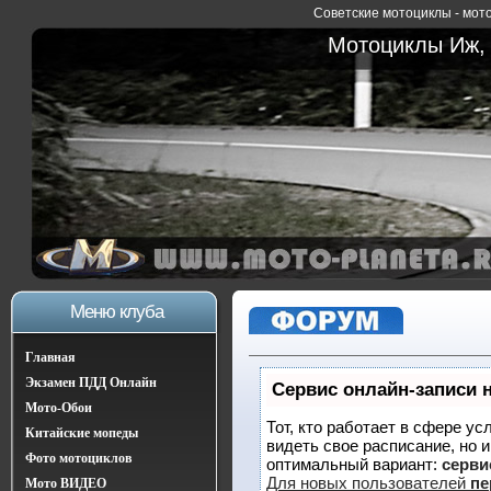
Советские мотоциклы - мото
Мотоциклы Иж, 
Меню клуба
Главная
Экзамен ПДД Онлайн
Сервис онлайн-записи 
Мото-Обои
Тот, кто работает в сфере ус
Китайские мопеды
видеть свое расписание, но 
Фото мотоциклов
оптимальный вариант:
сервис
Для новых пользователей
пе
Мото ВИДЕО