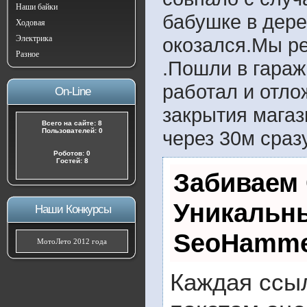
Наши байки
бабушке в дере
Ходовая
Электрика
окозался.Мы р
Разное
.Пошли в гараж
работал и отло
On-Line
закрытия магаз
Всего на сайте: 8
Пользователей: 0
через 30м сразу
Роботов: 0
Гостей: 8
Забиваем
Уникальны
Наши Конкурсы
SeoHamm
МотоЛето 2012 года
Каждая ссыл