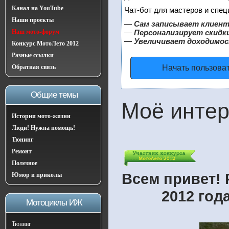
Канал на YouTube
Чат-бот для мастеров и спец
Наши проекты
—
Сам записывает клиент
Наш мото-форум
—
Персонализирует скидки
—
Увеличивает доходимос
Конкурс МотоЛето 2012
Разные ссылки
Обратная связь
Начать пользова
Общие темы
Моё интер
Истории мото-жизни
Люди! Нужна помощь!
Тюнинг
Ремонт
Полезное
Всем привет! 
Юмор и приколы
2012 год
Мотоциклы ИЖ
Тюнинг