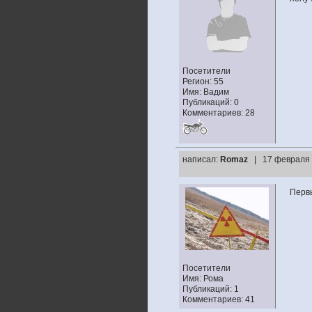
Посетители
Регион: 55
Имя: Вадим
Публикаций: 0
Комментариев: 28
написал:
Romaz
| 17 февраля 
Первы
Посетители
Имя: Рома
Публикаций: 1
Комментариев: 41