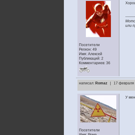
Хоро
--------
Мото
или 
Посетители
Регион: 49
Имя: Алексей
Публикаций: 2
Комментариев: 36
написал:
Romaz
| 17 февраля 
У мен
Посетители
Имя: Рома