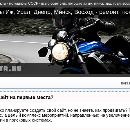
лы - мотоциклы СССР - все о советских мотоциклах иж, минск, зид, урал, вос
 Иж, Урал, Днепр, Минск, Восход - ремонт, тю
пока
сайт на первые места?
о планируете создать свой сайт, но не знаете, как продвигать?
сс, а целый комплекс мероприятий, направленных на увеличение
ий в поисковых системах.