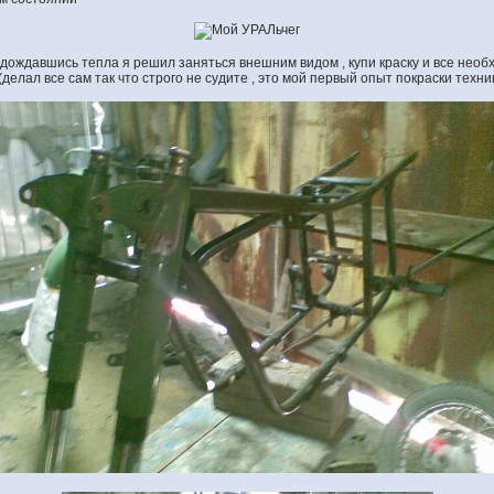
 дождавшись тепла я решил заняться внешним видом , купи краску и все необх
(делал все сам так что строго не судите , это мой первый опыт покраски техн