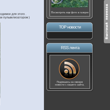
Посмотреть еще фото в галерее
одимое для этого .
ики пульвелизатором )
ТОР новости
RSS лента
Подпишись на свежие
новости с нашего сайта.