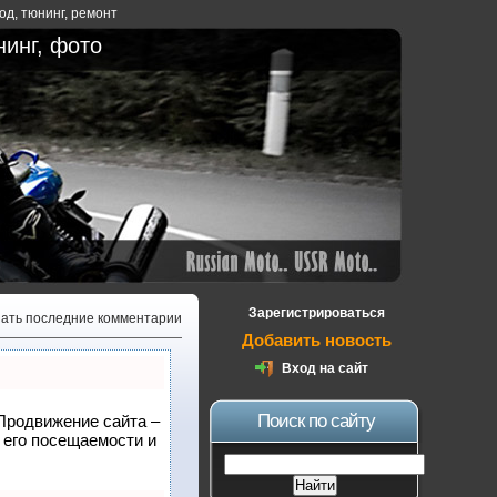
ход
,
тюнинг
,
ремонт
нинг, фото
Зарегистрироваться
зать последние комментарии
Добавить новость
Вход на сайт
Поиск по сайту
 Продвижение сайта –
 его посещаемости и