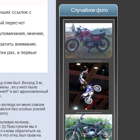
Случайное фото
учших ссылок с
ый пересчет
упоминания, мнения,
ратить внимание.
тки раз, а первые
---------------------------
д этим был: Восход 3-м ,
иклы , их у него было
рня!!!" и вот вдохновленный
 .
о взгляда он меня совсем
авёлся без особых усилий
---------------------------
онту .
рулевую колонку ,
 ))) Приступили мы к
ел к кому обратиться за
л что отец был прав на