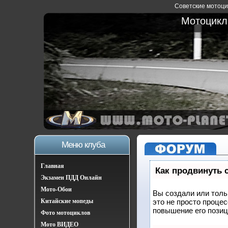
Советские мотоцик
Мотоциклы
Меню клуба
Главная
Как продвинуть 
Экзамен ПДД Онлайн
Мото-Обои
Вы создали или тольк
Китайские мопеды
это не просто проце
повышение его позиц
Фото мотоциклов
Мото ВИДЕО