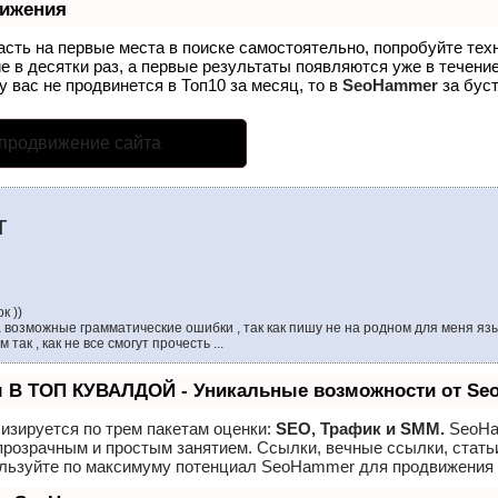
вижения
асть на первые места в поиске самостоятельно, попробуйте те
е в десятки раз, а первые результаты появляются уже в течение
у вас не продвинется в Топ10 за месяц, то в
SeoHammer
за бус
 продвижение сайта
г
к ))
возможные грамматические ошибки , так как пишу не на родном для меня язык
так , как не все смогут прочесть ...
 В ТОП КУВАЛДОЙ - Уникальные возможности от S
изируется по трем пакетам оценки:
SEO, Трафик и SMM.
SeoHa
прозрачным и простым занятием. Ссылки, вечные ссылки, стать
ользуйте по максимуму потенциал SeoHammer для продвижения 