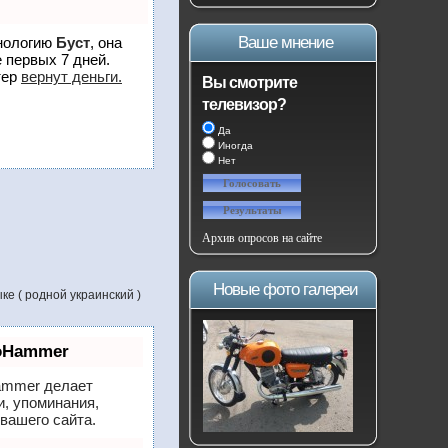
Ваше мнение
хнологию
Буст
, она
 первых 7 дней.
тер
вернут деньги.
Вы смотрите
телевизор?
Да
Иногда
Нет
Архив опросов на сайте
Новые фото галереи
е ( родной украинский )
eoHammer
mmer делает
и, упоминания,
вашего сайта.