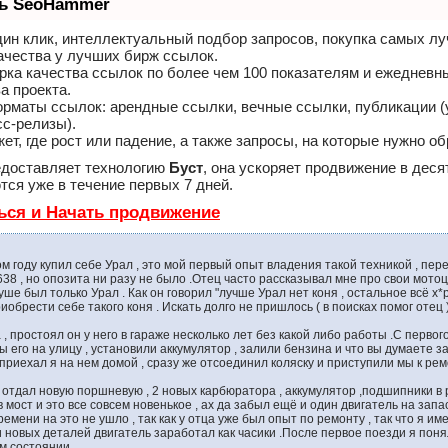
ть SeoHammer
ин клик, интеллектуальный подбор запросов, покупка самых л
ачества у лучших бирж ссылок.
рка качества ссылок по более чем 100 показателям и ежедневн
а проекта.
рматы ссылок: арендные ссылки, вечные ссылки, публикации (
сс-релизы).
, где рост или падение, а также запросы, на которые нужно об
доставляет технологию
Буст
, она ускоряет продвижение в деся
ся уже в течение первых 7 дней.
ься и Начать продвижение
м году купил себе Урал , это мой первый опыт владения такой техникой , пере
638 , но опозита ни разу не было .Отец часто рассказывал мне про свои мотоц
уше был только Урал . Как он говорил "лучше Урал нет коня , остальное всё х*
обрести себе такого коня . Искать долго не пришлось ( в поисках помог отец )
 , простоял он у него в гараже несколько лет без какой либо работы .С первог
 его на улицу , установили аккумулятор , залили бензина и что вы думаете з
 приехал я на нем домой , сразу же отсоединил коляску и приступили мы к рем
 отдал новую поршневую , 2 новых карбюратора , аккумулятор ,подшипники в 
 мост и это все совсем новенькое , ах да забыл ещё и один двигатель на запас
емени на это не ушло , так как у отца уже был опыт по ремонту , так что я им
новых деталей двигатель заработал как часики .После первое поезди я поня
ом состоянии