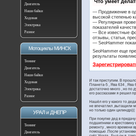
Что умеет дела
Двигатель
Наши байки
— Продвижение в од
высокой степенью к
Ходовая
— Регулярная прове
Электрика
показателей качеств
Разное
— Все известные фо
отзывы, статьи, пре
— SeoHammer покажет
Мотоциклы МИНСК
SeoHammer еще пре
результаты появляют
Тюнинг
Зарегистрироват
Двигатель
Наши байки
И так приступим. В прошло
Ходовая
Планета-5 , Ява 634 , Ява 
Электрика
достаточно много , но по д
его рассказами я решил при
Разное
Нашёл его у какого то деда
не впечатлил ,вытащили мы
но только один цилиндр(((
УРАЛ и ДНЕПР
При покупке дед в придачу
подшипники и крестовину в
Тюнинг
ремонту , много времени вр
помощью .После установки 
Двигатель
счёт Урала . Был он в так