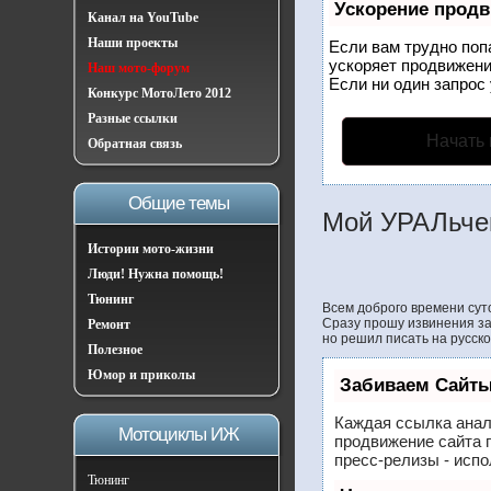
Ускорение прод
Канал на YouTube
Наши проекты
Если вам трудно поп
ускоряет продвижени
Наш мото-форум
Если ни один запрос 
Конкурс МотоЛето 2012
Разные ссылки
Начать
Обратная связь
Общие темы
Мой УРАЛьче
Истории мото-жизни
Люди! Нужна помощь!
Тюнинг
Всем доброго времени суто
Сразу прошу извинения за 
Ремонт
но решил писать на русском 
Полезное
Юмор и приколы
Забиваем Сайты
Каждая ссылка анал
Мотоциклы ИЖ
продвижение сайта 
пресс-релизы - исп
Тюнинг