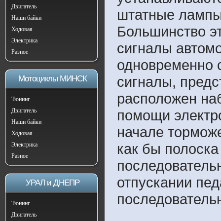
Двигатель
штатные лампы
Наши байки
Большинство эт
Ходовая
Электрика
сигналы автом
Разное
одновременно с
сигналы, предс
Мотоциклы МИНСК
расположен на
Тюнинг
Двигатель
помощи электро
Наши байки
начале торможе
Ходовая
как бы полоска
Электрика
Разное
последовательн
отпускании пед
УРАЛ и ДНЕПР
последовательн
Тюнинг
Двигатель