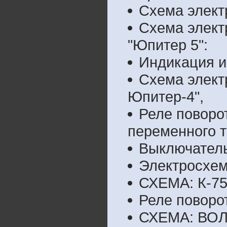
Схема элект
Схема элект
"Юпитер 5":
Индикация и
Схема элект
Юпитер-4",
Реле поворо
переменного т
Выключатель
Электросхем
СХЕМА: К-7
Реле поворо
СХЕМА: ВО