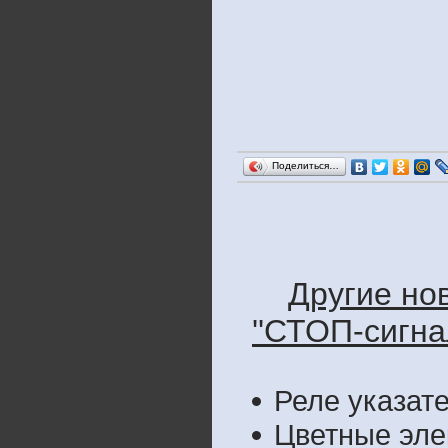
Поделиться…
Другие но
''СТОП-сигнал
Реле указате
Цветные эле