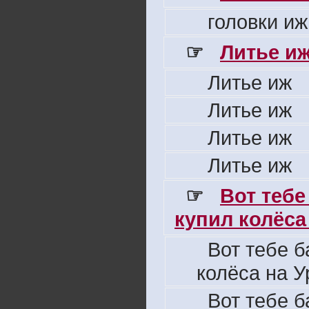
головки иж
☞
Литье и
Литье иж
Литье иж
Литье иж
Литье иж
☞
Вот тебе
купил колёса 
Вот тебе б
колёса на У
Вот тебе б