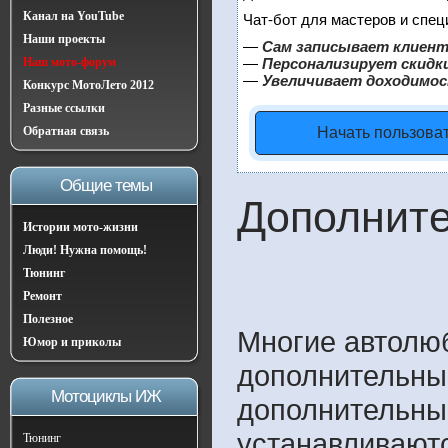
Канал на YouTube
Чат-бот для мастеров и спец
Наши проекты
—
Сам записывает клиент
Наш мото-форум
—
Персонализирует скидки
—
Увеличивает доходимос
Конкурс МотоЛето 2012
Разные ссылки
Обратная связь
Начать пользова
Общие темы
Дополните
Истории мото-жизни
Люди! Нужна помощь!
Тюнинг
Ремонт
Полезное
Многие автолю
Юмор и приколы
дополнительны
Мотоциклы ИЖ
дополнительны
устанавливаютс
Тюнинг