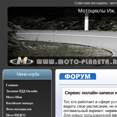
Советские мотоциклы - мото
Мотоциклы Иж, 
Меню клуба
Главная
Экзамен ПДД Онлайн
Сервис онлайн-записи 
Мото-Обои
Тот, кто работает в сфере ус
Китайские мопеды
видеть свое расписание, но 
Фото мотоциклов
оптимальный вариант:
сервис
Для новых пользователей
пе
Мото ВИДЕО