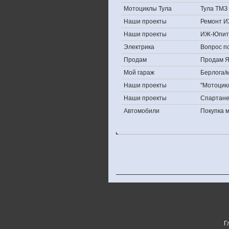
Мотоциклы Тула
Тула ТМЗ 
Наши проекты
Ремонт И
Наши проекты
ИЖ-Юпит
Электрика
Вопрос по
Продам
Продам Яп
Мой гараж
Берлога/м
Наши проекты
"Мотоцик
Наши проекты
Спартан
Автомобили
Покупка 
Г