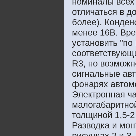
номиналы всех 
отличаться в д
более). Конде
менее 16В. Вр
установить "по
соответствующ
R3, но возмож
сигнальные авт
фонарях автомо
Электронная ча
малогабаритной
толщиной 1,5-2
Разводка и мон
рисунках 2 и З.