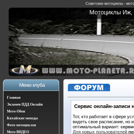
Советские мотоциклы - мото
Мотоциклы Иж, 
Меню клуба
Главная
Экзамен ПДД Онлайн
Сервис онлайн-записи 
Мото-Обои
Тот, кто работает в сфере ус
Китайские мопеды
видеть свое расписание, но 
Фото мотоциклов
оптимальный вариант:
сервис
Для новых пользователей
пе
Мото ВИДЕО