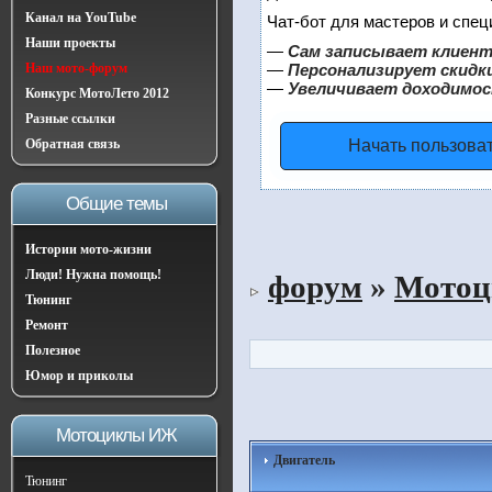
Канал на YouTube
Чат-бот для мастеров и спец
Наши проекты
—
Сам записывает клиент
Наш мото-форум
—
Персонализирует скидки
—
Увеличивает доходимос
Конкурс МотоЛето 2012
Разные ссылки
Обратная связь
Начать пользова
Общие темы
Истории мото-жизни
Люди! Нужна помощь!
форум
»
Мото
Тюнинг
Ремонт
Полезное
Юмор и приколы
Мотоциклы ИЖ
Двигатель
Тюнинг