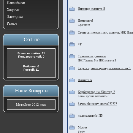
Наши байки
Цилиндр планета 5
Ходовая
Электрика
Помогите!
Разное
Срочно!!!
Стоит ли половинить движок ИЖ План
On-Line
4Т
Всего на сайте: 11
Сравнение движков
Пользователей: 0
ИЖ Планета 5 и ИЖ планета 3
Роботов: 0
Стук в правом цлиндре иж-юпитер 5
Гостей: 11
Планета 5
Наши Конкурсы
Карбюратор на Юпитер-2
Какой лучше поставить?
Зачем бензину масло??????
МотоЛето 2012 года
подскажите!о П5
Масло
Течёт