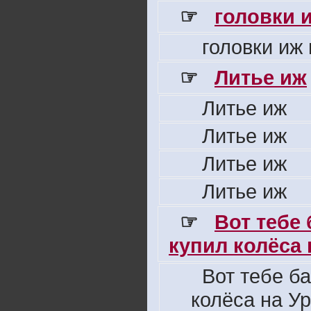
☞
головки 
головки иж
☞
Литье иж
Литье иж
Литье иж
Литье иж
Литье иж
☞
Вот тебе
купил колёса н
Вот тебе б
колёса на Ур