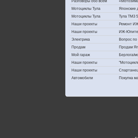
Разговоры обо всем
«Мотозима-
Мотоциклы Тула
Японские д
Мотоциклы Тула
Тула ТМЗ 
Наши проекты
Ремонт ИЖ
Наши проекты
ИЖ-Юпите
Электрика
Вопрос по 
Продам
Продам Япо
Мой гараж
Берлога/мо
Наши проекты
"Мотоцикл
Наши проекты
Спартане
Автомобили
Покупка 