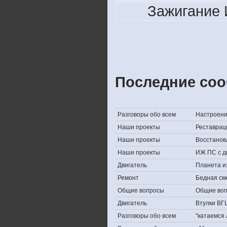
Зажигание 
Последние соо
Разговоры обо всем
Настроение,
Наши проекты
Реставрац
Наши проекты
Восстанов
Наши проекты
ИЖ ПС с д
Двигатель
Планета и
Ремонт
Бедная см
Общие вопросы
Общие во
Двигатель
Втулки ВГ
Разговоры обо всем
''катаемся