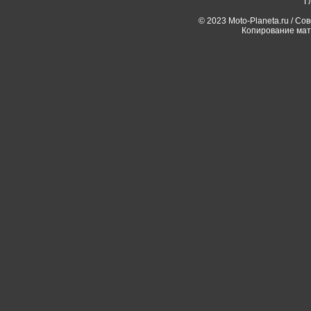
Г
© 2023 Moto-Planeta.ru / Со
Копирование мат