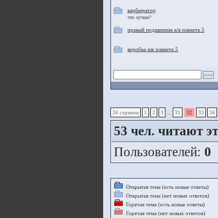
карбюратор
что лучше?
правый подшипник к/в планета 5
коробка иж планета 5
34 страниц
1
2
3
...
31
32
33
34
53
чел. читают эт
Пользователей:
0
Открытая тема (есть новые ответы)
Открытая тема (нет новых ответов)
Горячая тема (есть новые ответы)
Горячая тема (нет новых ответов)