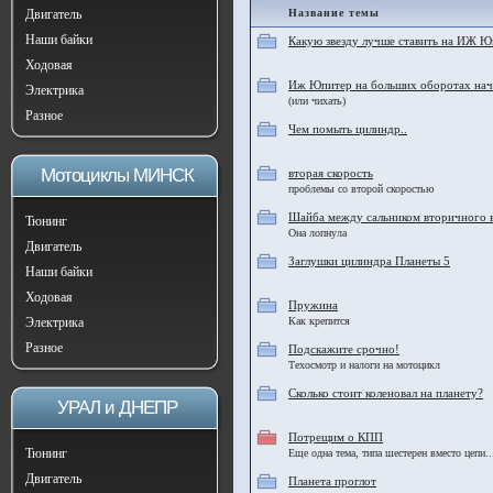
Двигатель
Название темы
Наши байки
Какую звезду лучше ставить на ИЖ Ю
Ходовая
Иж Юпитер на больших оборотах начи
Электрика
(или чихать)
Разное
Чем помыть цилиндр..
Мотоциклы МИНСК
вторая скорость
проблемы со второй скоростью
Шайба между сальником вторичного 
Тюнинг
Она лопнула
Двигатель
Заглушки цилиндра Планеты 5
Наши байки
Ходовая
Пружина
Электрика
Как крепится
Разное
Подскажите срочно!
Техосмотр и налоги на мотоцикл
Сколько стоит коленовал на планету?
УРАЛ и ДНЕПР
Потрещим о КПП
Тюнинг
Еще одна тема, типа шестерен вместо цепи..
Двигатель
Планета проглот