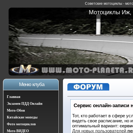
Советские мотоциклы - мото
Мотоциклы Иж, 
Меню клуба
Главная
Экзамен ПДД Онлайн
Сервис онлайн-записи 
Мото-Обои
Тот, кто работает в сфере ус
Китайские мопеды
видеть свое расписание, но 
Фото мотоциклов
оптимальный вариант:
сервис
Для новых пользователей
пе
Мото ВИДЕО