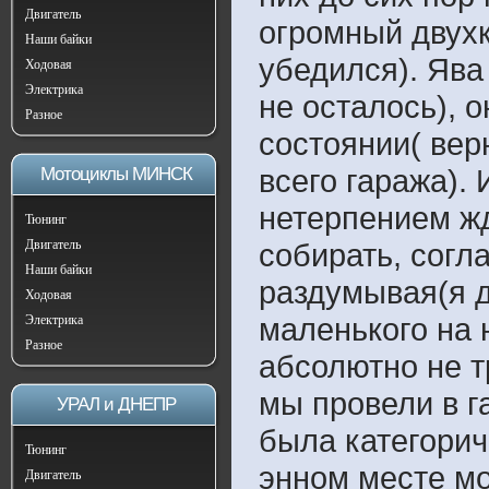
Двигатель
огромный двухк
Наши байки
убедился). Ява
Ходовая
Электрика
не осталось), о
Разное
состоянии( вер
всего гаража). 
Мотоциклы МИНСК
нетерпением жд
Тюнинг
Двигатель
собирать, согл
Наши байки
раздумывая(я д
Ходовая
маленького на 
Электрика
Разное
абсолютно не т
мы провели в г
УРАЛ и ДНЕПР
была категориче
Тюнинг
энном месте мо
Двигатель