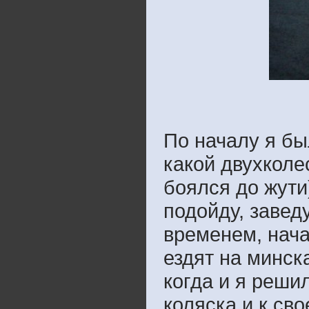
По началу я бы
какой двухколе
боялся до жути
подойду, заведу
временем, нача
ездят на минск
когда и я решил
коляска,и к св