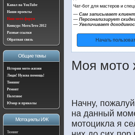
Канал на YouTube
Чат-бот для мастеров и спец
Наши проекты
—
Сам записывает клиент
Наш мото-форум
—
Персонализирует скидки
—
Увеличивает доходимос
Конкурс МотоЛето 2012
Разные ссылки
Обратная связь
Начать пользова
Общие темы
Моя мото 
Истории мото-жизни
Люди! Нужна помощь!
Тюнинг
Ремонт
Полезное
Начну, пожалуй
Юмор и приколы
на данный моме
Мотоциклы ИЖ
мотоцикла я се
них до сих пор
Тюнинг