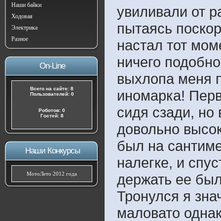
Наши байки
увиливали от р
Ходовая
пытаясь поскор
Электрика
Разное
настал тот мом
ничего подобно
On-Line
выхлопа меня п
Всего на сайте: 8
иномарка! Перв
Пользователей: 0
сидя сзади, но 
Роботов: 0
Гостей: 8
довольно высок
был на сантиме
Наши Конкурсы
налегке, и спу
МотоЛето 2012 года
держать ее был
Тронулся я зна
маловато однак