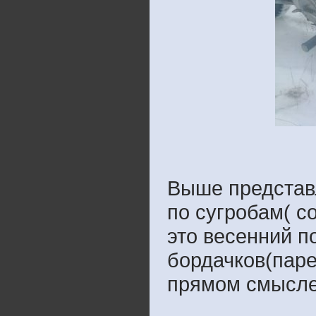
Выше представл
по сугробам( с
это весенний п
бордачков(паре
прямом смысле