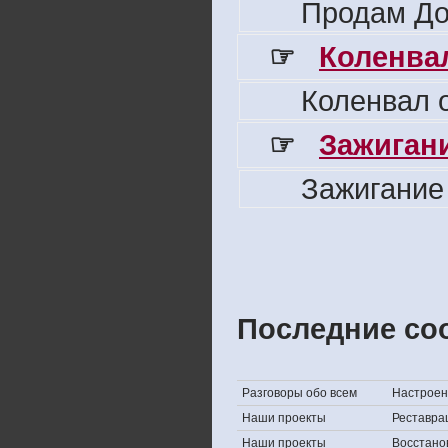
Продам До
☞
Коленвал
Коленвал о
☞
Зажигани
Зажигание
Последние со
Разговоры обо всем
Настроени
Наши проекты
Реставра
Наши проекты
Восстано