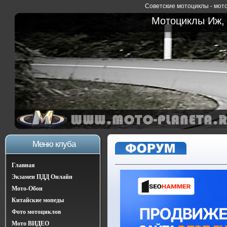
Советские мотоциклы - мото
Мотоциклы Иж, 
Меню клуба
Главная
Экзамен ПДД Онлайн
Мото-Обои
Китайские мопеды
Фото мотоциклов
Мото ВИДЕО