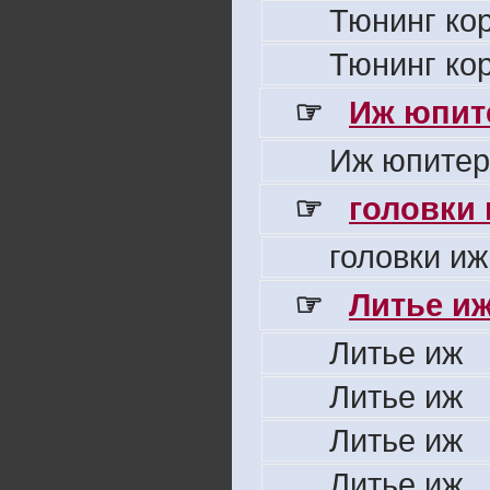
Тюнинг ко
Тюнинг ко
☞
Иж юпите
Иж юпитер
☞
головки
головки иж
☞
Литье и
Литье иж
Литье иж
Литье иж
Литье иж