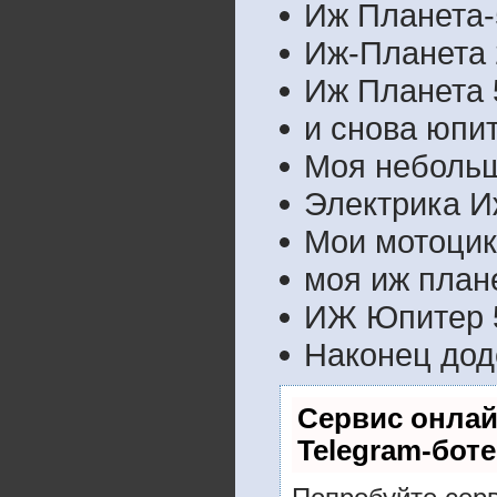
Иж Планета-
Иж-Планета 
Иж Планета 5
и снова юпи
Моя небольш
Электрика И
Мои мотоцик
моя иж план
ИЖ Юпитер 
Наконец дод
Сервис онлай
Telegram-боте