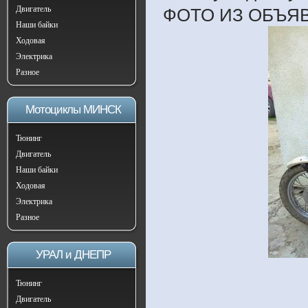
Двигатель
ФОТО ИЗ ОБЪЯ
Наши байки
Ходовая
Электрика
Разное
Мотоциклы МИНСК
Тюнинг
Двигатель
Наши байки
Ходовая
Электрика
Разное
УРАЛ и ДНЕПР
Тюнинг
Двигатель