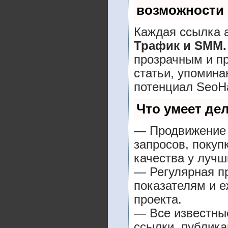
возможности
Каждая ссылка а
Трафик и SMM.
прозрачным и п
статьи, упомина
потенциал SeoH
Что умеет де
— Продвижение 
запросов, покуп
качества у лучш
— Регулярная пр
показателям и е
проекта.
— Все известны
ссылки, публика