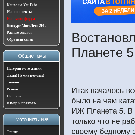
Канал на YouTube
Наши проекты
Наш мото-форум
Конкурс МотоЛето 2012
Разные ссылки
Востановл
Обратная связь
Планете 5
Общие темы
Истории мото-жизни
Люди! Нужна помощь!
Тюнинг
Итак началось вс
Ремонт
Полезное
было на чем ката
Юмор и приколы
ИЖ Планета 5. В 
Мотоциклы ИЖ
только что не ра
своему бедному ф
Тюнинг