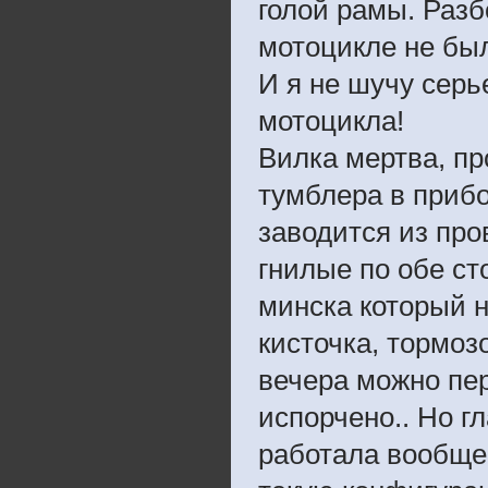
голой рамы. Разб
мотоцикле не был
И я не шучу серье
мотоцикла!
Вилка мертва, пр
тумблера в прибо
заводится из про
гнилые по обе ст
минска который н
кисточка, тормоз
вечера можно пе
испорчено.. Но г
работала вообще