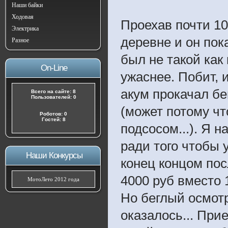
Наши байки
Ходовая
Проехав почти 10
Электрика
деревне и он по
Разное
был не такой как
On-Line
ужаснее. Побит, 
акум прокачал бе
Всего на сайте: 8
Пользователей: 0
(может потому чт
Роботов: 0
Гостей: 8
подсосом...). Я н
ради того чтобы 
Наши Конкурсы
конец концом пос
4000 руб вместо 1
МотоЛето 2012 года
Но беглый осмотр
оказалось... При