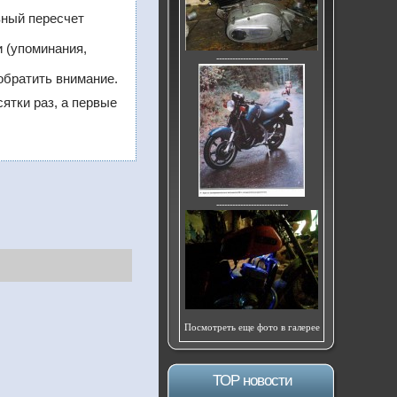
вный пересчет
 (упоминания,
---------------------------
обратить внимание.
сятки раз, а первые
---------------------------
Посмотреть еще фото в галерее
ТОР новости