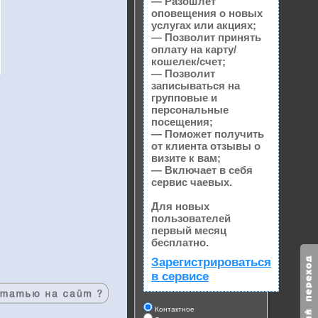
— Разошлет
оповещения о новых
услугах или акциях;
— Позволит принять
оплату на карту/
кошелек/счет;
— Позволит
записываться на
групповые и
персональные
посещения;
— Поможет получить
от клиента отзывы о
визите к вам;
— Включает в себя
сервис чаевых.
Для новых
пользователей
первый месяц
бесплатно.
Зарегистрироваться
в сервисе
Контактное