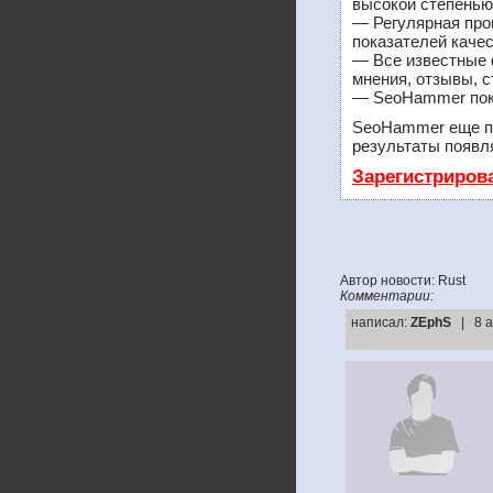
высокой степенью
— Регулярная про
показателей качес
— Все известные 
мнения, отзывы, с
— SeoHammer покаж
SeoHammer еще п
результаты появля
Зарегистриров
Автор новости: Rust
Комментарии:
написал:
ZEphS
| 8 