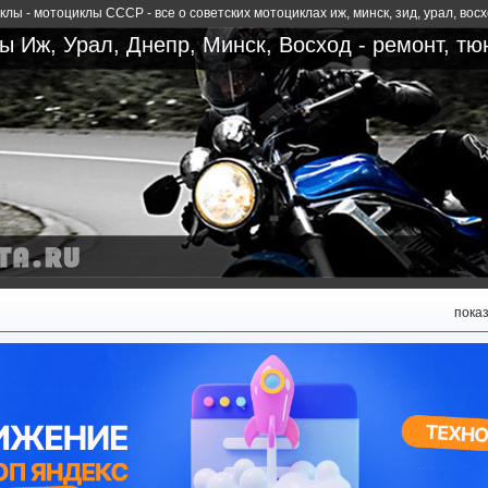
лы - мотоциклы СССР - все о советских мотоциклах иж, минск, зид, урал, вос
 Иж, Урал, Днепр, Минск, Восход - ремонт, тю
пока