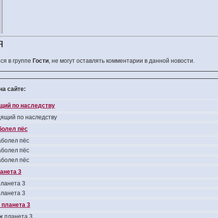
я
ся в группе
Гости
, не могут оставлять комментарии в данной новости.
а сайте:
ящий по наследству
дящий по наследству
болел пёс
болел пёс
болел пёс
болел пёс
анета 3
ланета 3
ланета 3
 планета 3
ж планета 3