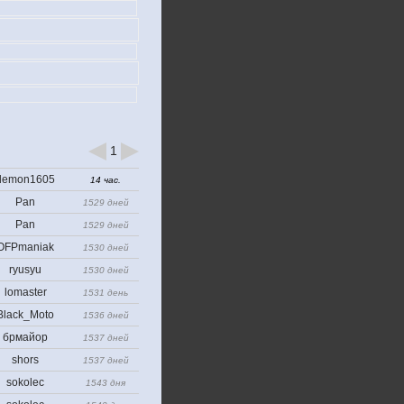
1
demon1605
14 час.
Pan
1529 дней
Pan
1529 дней
OFPmaniak
1530 дней
ryusyu
1530 дней
lomaster
1531 день
Black_Moto
1536 дней
брмайор
1537 дней
shors
1537 дней
sokolec
1543 дня