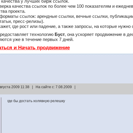
 качества у лучших бирж ссылок.
верка качества ссылок по более чем 100 показателям и ежедне
тва проекта.
форматы ссылок: арендные ссылки, вечные ссылки, публикации
татьи, пресс-релизы).
ет, где рост или падение, а также запросы, на которые нужно 
редоставляет технологию
Буст
, она ускоряет продвижение в де
ются уже в течение первых 7 дней.
аться и Начать продвижение
августа 2009 11:38 | На сайте с: 7.08.2009 |
где бы достать холявную релешку