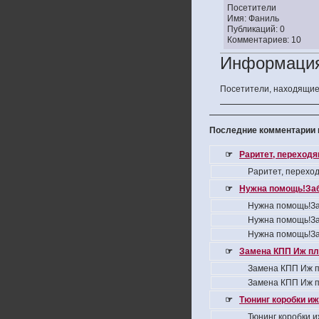
Посетители
Имя: Фаниль
Публикаций: 0
Комментариев: 10
Информаци
Посетители, находящие
Последние комментарии н
☞
Раритет, переход
Раритет, перехо
☞
Нужна помощь!За
Нужна помощь!За
Нужна помощь!За
Нужна помощь!За
☞
Замена КПП Иж пл
Замена КПП Иж п
Замена КПП Иж п
☞
Тюнинг коробки иж
Тюнинг коробки и