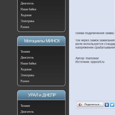
Двигатель
Наши байки
Ходовая
Электрика
Разное
схема подключения замка
Мотоциклы МИНСК
ток через замок зажигани
реле используется станда
напряжение срабатывания
Тюнинг
Двигатель
Автор: manowar
Источник: oppozit.ru
Наши байки
Ходовая
Электрика
Разное
УРАЛ и ДНЕПР
Поделиться…
Тюнинг
Двигатель