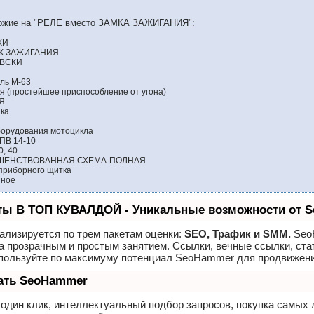
хожие на "РЕЛЕ вместо ЗАМКА ЗАЖИГАНИЯ":
КИ
ОК ЗАЖИГАНИЯ
ЕВСКИ
ль М-63
я (простейшее приспособление от угона)
Я
нка
борудования мотоцикла
ПВ 14-10
, 40
ШЕНСТВОВАННАЯ СХЕМА-ПОЛНАЯ
приборного щитка
нное
ты В ТОП КУВАЛДОЙ - Уникальные возможности от 
ализируется по трем пакетам оценки:
SEO, Трафик и SMM.
Seo
а прозрачным и простым занятием. Ссылки, вечные ссылки, ста
спользуйте по максимуму потенциал SeoHammer для продвижени
лать SeoHammer
один клик, интеллектуальный подбор запросов, покупка самых