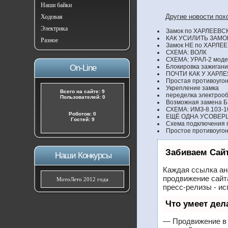
Наши байки
Другие новости по
Ходовая
Электрика
Замок по ХАРЛЕЕВС
КАК УСИЛИТЬ ЗАМ
Разное
Замок НЕ по ХАРЛЕ
СХЕМА: ВОЛК
СХЕМА: УРАЛ-2 моде
On-Line
Блокировка зажигани
ПОЧТИ КАК У ХАРЛЕ
Простая противоуго
Укрепление замка
Всего на сайте: 9
переделка электроо
Пользователей: 0
Возможная замена Б
СХЕМА: ИМЗ-8.103-10
Роботов: 0
ЕЩЁ ОДНА УСОВЕР
Гостей: 9
Схема подключения 
Простое противоуго
Забиваем Сай
Наши Конкурсы
Каждая ссылка ан
продвижение сайт
МотоЛето 2012 года
пресс-релизы - и
Что умеет де
— Продвижение в 