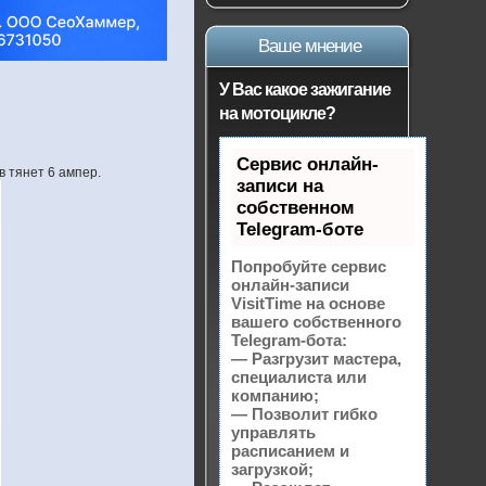
Ваше мнение
У Вас какое зажигание
на мотоцикле?
Сервис онлайн-
в тянет 6 ампер.
записи на
собственном
Telegram-боте
Попробуйте сервис
онлайн-записи
VisitTime на основе
вашего собственного
Telegram-бота:
— Разгрузит мастера,
специалиста или
компанию;
— Позволит гибко
управлять
расписанием и
загрузкой;