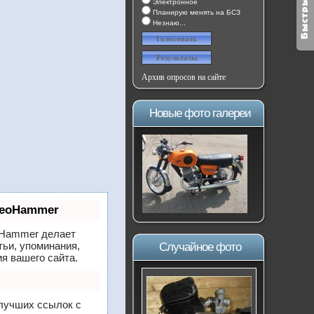
Электронное
Планирую менять на БСЗ
Незнаю...
Архив опросов на сайте
Новые фото галереи
SeoHammer
Hammer делает
тьи, упоминания,
Случайное фото
я вашего сайта.
 лучших ссылок с