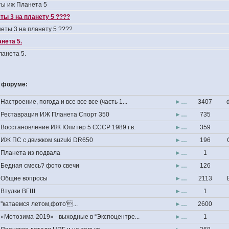
ы иж Планета 5
ты 3 на планету 5 ????
еты 3 на планету 5 ????
нета 5.
анета 5.
 форуме:
Настроение, погода и все все все (часть 1...
►…
3407
Реставрация ИЖ Планета Спорт 350
►…
735
Восстановление ИЖ Юпитер 5 СССР 1989 г.в.
►…
359
ИЖ ПС с движком suzuki DR650
►…
196
Планета из подвала
►…
1
Бедная смесь? фото свечи
►…
126
Общие вопросы
►…
2113
Втулки ВГШ
►…
1
''катаемся летом,фото'...
►…
2600
«Мотозима-2019» - выходные в “Экспоцентре...
►…
1