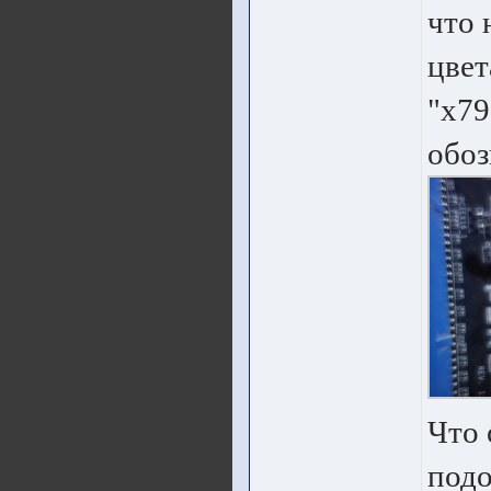
что 
цвет
"x79
обоз
Что 
подо