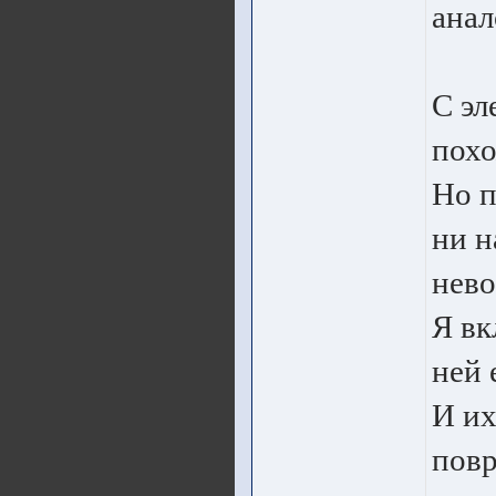
анал
С э
похо
Но п
ни н
нево
Я вк
ней 
И их
повр