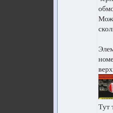
обмо
Можн
скол
Эле
номе
верх
Тут 