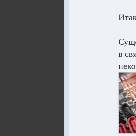
Итак
Суще
в св
неко