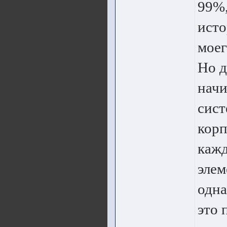
99%,
исто
моег
Но д
начи
сист
корп
кажд
элем
одна
это 