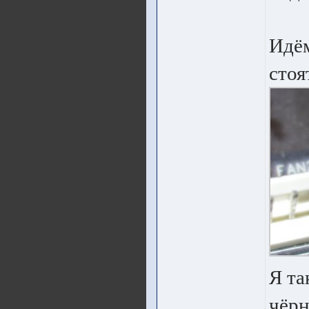
Идём
стоя
Я та
чёрн