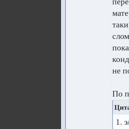
пере
мате
таки
слом
пока
конд
не п
По п
Цита
1. 