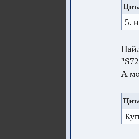
Цита
5. 
Най
"S72
А мо
Цита
Куп