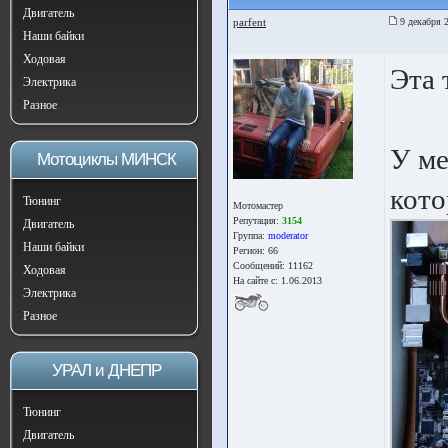
Двигатель
parfent
9 декабря 
Наши байки
Ходовая
Эта 
Электрика
Разное
У ме
Мотоциклы МИНСК
кото
Тюнинг
Мотомастер
Репутация:
3154
Двигатель
Группа:
moderator
Наши байки
Регион: 66
Сообщений: 11162
Ходовая
На сайте с: 1.06.2013
Электрика
Разное
УРАЛ и ДНЕПР
Тюнинг
Двигатель