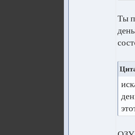
Ты п
день
сост
Цита
иск
ден
это
ОЗУ 