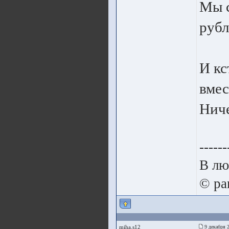
Мы с
рубл
И кс
вмес
Ниче
------
В лю
© pa
miha.s12
9 декабря 