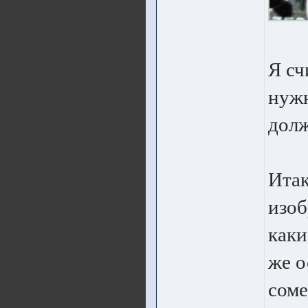
Я сч
нужн
долж
Итак
изоб
каки
же о
соме