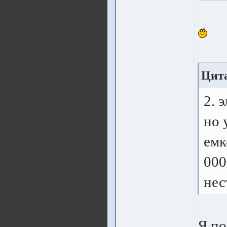
Цита
2. 
но 
емк
000
нес
Я по