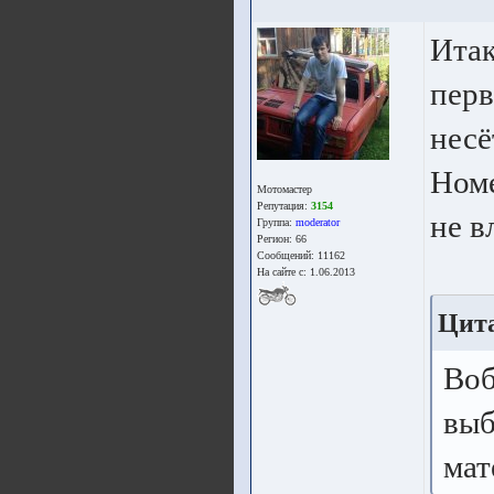
Итак
перв
несё
Номе
Мотомастер
Репутация:
3154
не в
Группа:
moderator
Регион: 66
Сообщений: 11162
На сайте с: 1.06.2013
Цита
Воб
выб
мат