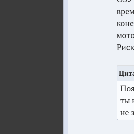
врем
коне
мото
Риск
Цита
Поя
ты 
не 