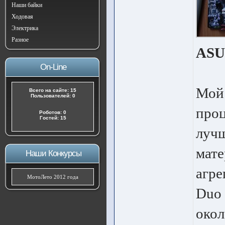
Наши байки
Ходовая
Электрика
Разное
ASU
On-Line
Мой 
Всего на сайте: 15
Пользователей: 0
проц
Роботов: 0
Гостей: 15
лучш
мате
Наши Конкурсы
агре
МотоЛето 2012 года
Duo 
окол