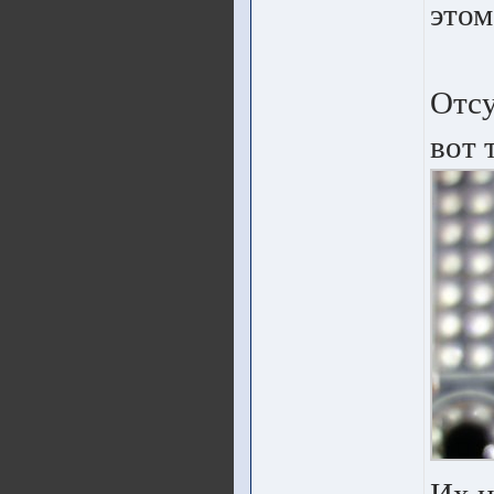
этом
Отс
вот 