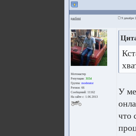
parfent
9 декабря 
Цита
Кст
хва
Мотомастер
Репутация:
3154
Группа:
moderator
Регион: 66
У ме
Сообщений: 11162
На сайте с: 1.06.2013
онла
что 
проц