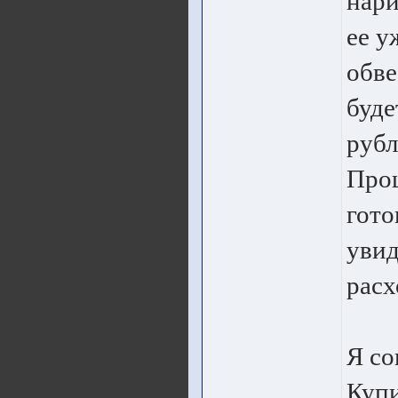
нари
ее у
обве
буде
рубл
Прощ
гото
увид
расх
Я со
Купи