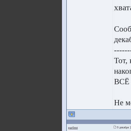
хват
Сооб
дека
------
Тот,
нако
ВСЁ
Не м
parfent
9 декабря 