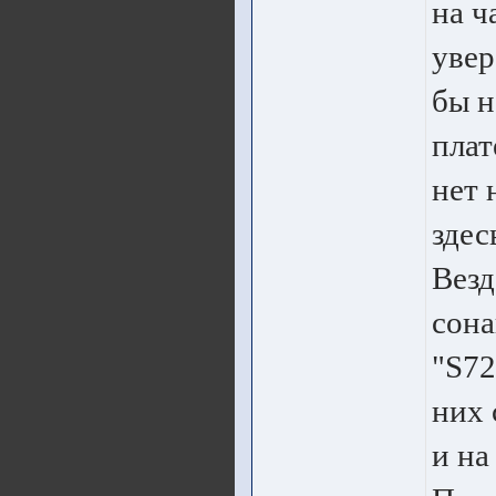
на ч
увер
бы н
плат
нет 
здес
Везд
сона
"S72
них 
и на