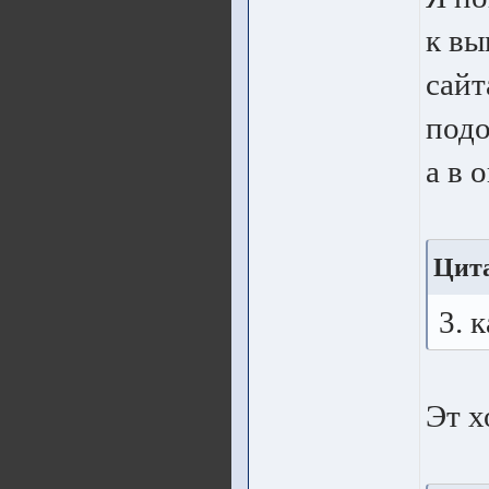
к вы
сайт
подо
а в 
Цита
3. 
Эт х