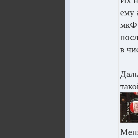
Их н
ему 
мкФ 
посл
в чи
Даль
тако
Меня