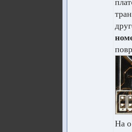
плат
тран
друг
ном
повр
На о