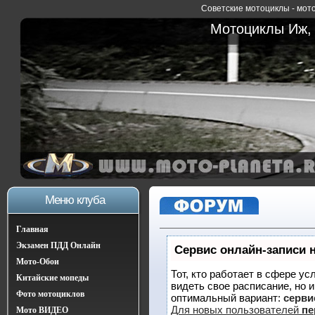
Советские мотоциклы - мото
Мотоциклы Иж, 
Меню клуба
Главная
Экзамен ПДД Онлайн
Сервис онлайн-записи 
Мото-Обои
Тот, кто работает в сфере ус
Китайские мопеды
видеть свое расписание, но 
Фото мотоциклов
оптимальный вариант:
сервис
Для новых пользователей
пе
Мото ВИДЕО