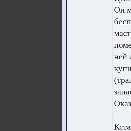
Он м
бесп
маст
поме
ней 
купи
(тра
запа
Оказ
Кста