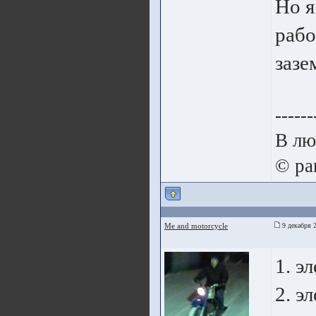
Но я
рабо
зазе
------
В лю
© pa
Me and motorcycle
9 декабря 
1. э
2. э