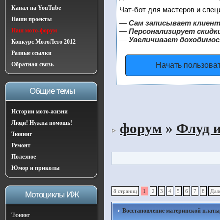
Канал на YouTube
Чат-бот для мастеров и спец
Наши проекты
—
Сам записывает клиент
Наш мото-форум
—
Персонализирует скидки
—
Увеличивает доходимос
Конкурс МотоЛето 2012
Разные ссылки
Обратная связь
Начать пользова
Общие темы
Истории мото-жизни
Люди! Нужна помощь!
форум
»
Флуд 
Тюнинг
Ремонт
Полезное
Юмор и приколы
8 страниц
1
2
3
4
5
6
7
8
Дал
Мотоциклы ИЖ
Восстановление материнской платы,
Тюнинг