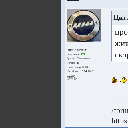
Цита
про
жив
Один из лучших
ско
Репутация:
999
Группа:
Посетители
Регион: 40
Сообщений: 3909
На сайте с: 16.04.2013
------
/for
https