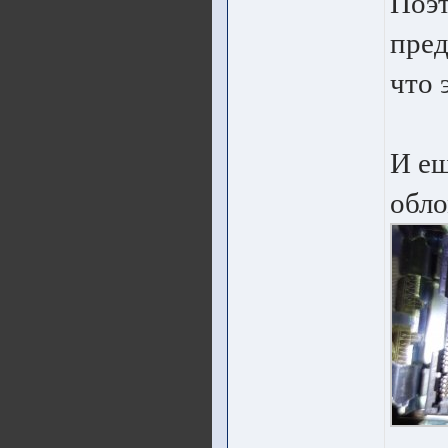
Поэт
пред
что 
И ещ
обло