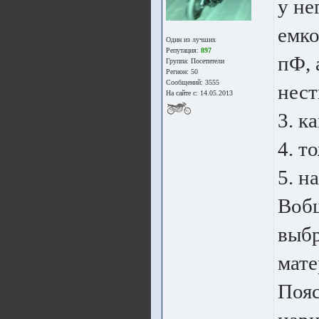
у не
емко
Один из лучших
Репутация:
897
пФ, 
Группа:
Посетители
Регион: 50
Сообщений: 3555
нест
На сайте с: 14.05.2013
3. к
4. т
5. на
Вобщ
выбр
мате
Пояс