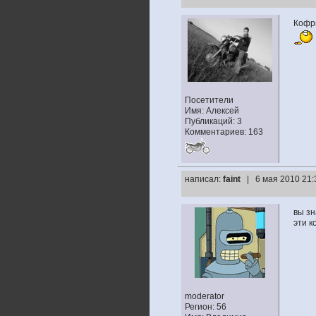
Кофры
Посетители
Имя: Алексей
Публикаций: 3
Комментариев: 163
написал:
faint
| 6 мая 2010 21:
вы зн
эти к
moderator
Регион: 56