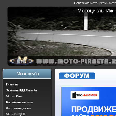
Советские мотоциклы - мото
Мотоциклы Иж, 
Меню клуба
Главная
Экзамен ПДД Онлайн
Мото-Обои
Китайские мопеды
Фото мотоциклов
Мото ВИДЕО