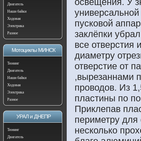
освещения. У з
Двигатель
универсальной
Наши байки
Ходовая
пусковой аппар
Электрика
заклёпки убрал
Разное
все отверстия 
Мотоциклы МИНСК
диаметру отре
отверстие от п
Тюнинг
Двигатель
,вырезаннами п
Наши байки
проводов. Из 1
Ходовая
Электрика
пластины по по
Разное
Приклепав плас
УРАЛ и ДНЕПР
периметру для 
несколько прохо
Тюнинг
Двигатель
благо алюминий