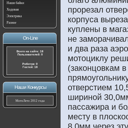
Наши байки
прорезал отвер
Ходовая
Электрика
корпуса выреза
Разное
куплены в мага
не заморачивал
On-Line
и два раза аэр
Всего на сайте: 18
Пользователей: 0
мотоциклу реши
Роботов: 0
(законцовкам в
Гостей: 18
прямоугольнику
отверстием 10,
Наши Конкурсы
шириной 30,0м
МотоЛето 2012 года
пассажира и бо
месту в плоско
8,0мм через эт