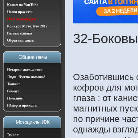
Канал на YouTube
Наши проекты
Наш мото-форум
Конкурс МотоЛето 2012
Разные ссылки
32-Боковы
Обратная связь
Общие темы
Истории мото-жизни
Озаботившись 
Люди! Нужна помощь!
Тюнинг
кофров для мо
Ремонт
глаза : от кани
Полезное
Юмор и приколы
магнитных пуск
по причине час
Мотоциклы ИЖ
однажды взгляд
Тюнинг