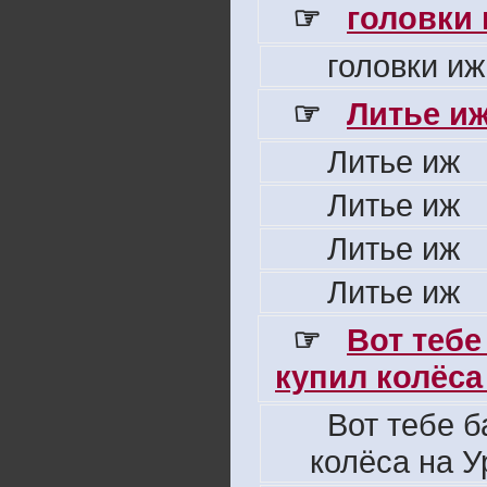
☞
головки
головки иж
☞
Литье и
Литье иж
Литье иж
Литье иж
Литье иж
☞
Вот тебе
купил колёса 
Вот тебе б
колёса на У