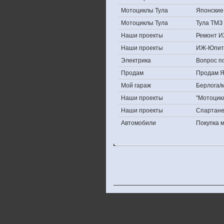
Мотоциклы Тула
Японские 
Мотоциклы Тула
Тула ТМЗ 
Наши проекты
Ремонт И
Наши проекты
ИЖ-Юпит
Электрика
Вопрос по
Продам
Продам Яп
Мой гараж
Берлога/м
Наши проекты
"Мотоцик
Наши проекты
Спартан
Автомобили
Покупка 