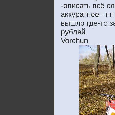
-описать всё с
аккуратнее - нн
вышло где-то з
рублей.
Vorchun