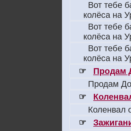
Вот тебе б
колёса на У
Вот тебе б
колёса на У
Вот тебе б
колёса на У
☞
Продам 
Продам До
☞
Коленвал
Коленвал о
☞
Зажигани