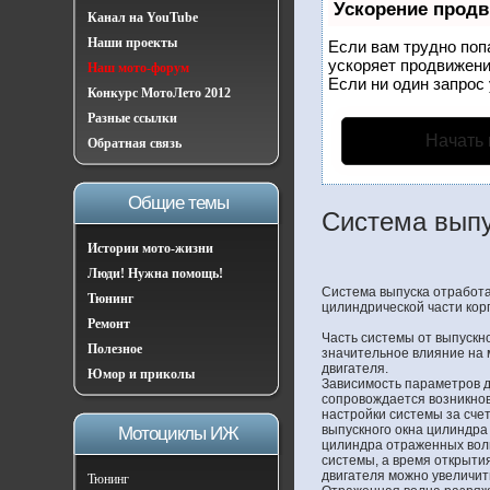
Ускорение прод
Канал на YouTube
Наши проекты
Если вам трудно поп
ускоряет продвижени
Наш мото-форум
Если ни один запрос 
Конкурс МотоЛето 2012
Разные ссылки
Начать
Обратная связь
Общие темы
Система выпу
Истории мото-жизни
Люди! Нужна помощь!
Система выпуска отработав
Тюнинг
цилиндрической части корп
Ремонт
Часть системы от выпускн
Полезное
значительное влияние на 
двигателя.
Юмор и приколы
Зависимость параметров д
сопровождается возникнове
настройки системы за сче
выпускного окна цилиндра
Мотоциклы ИЖ
цилиндра отраженных волн
системы, а время открытия
двигателя можно увеличит
Тюнинг