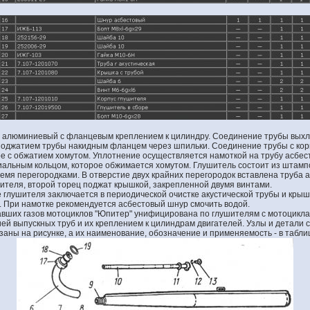
й алюминиевый с фланцевым креплением к цилиндру. Соединение трубы выхл
поджатием трубы накидным фланцем через шпильки. Соединение трубы с ко
е с обжатием хомутом. Уплотнение осуществляется намоткой на трубу асбест
иальным кольцом, которое обжимается хомутом. Глушитель состоит из штамп
емя перегородками. В отверстие двух крайних перегородок вставлена труба 
шителя, второй торец поджат крышкой, закрепленной двумя винтами.
 глушителя заключается в периодической очистке акустической трубы и крышк
 При намотке рекомендуется асбестовый шнур смочить водой.
вших газов мотоциклов "Юпитер" унифицирована по глушителям с мотоцикла
ией выпускных труб и их креплением к цилиндрам двигателей. Узлы и детали 
аны на рисунке, а их наименование, обозначение и применяемость - в табли