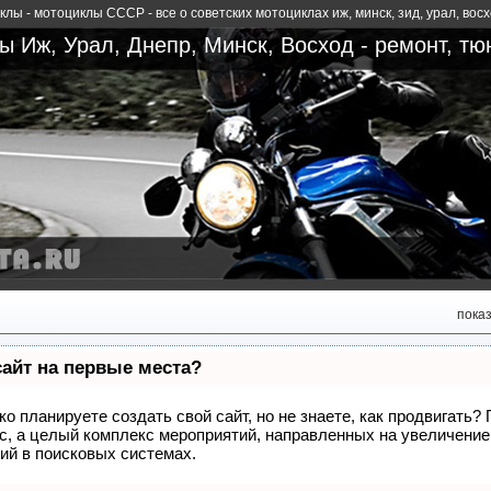
лы - мотоциклы СССР - все о советских мотоциклах иж, минск, зид, урал, вос
 Иж, Урал, Днепр, Минск, Восход - ремонт, тю
пока
сайт на первые места?
о планируете создать свой сайт, но не знаете, как продвигать?
сс, а целый комплекс мероприятий, направленных на увеличение
ий в поисковых системах.