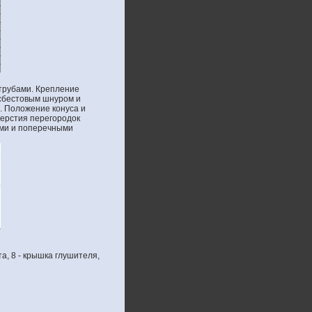
трубами. Крепление
асбестовым шнуром и
. Положение конуса и
верстия перегородок
ыми и поперечными
та, 8 - крышка глушителя,