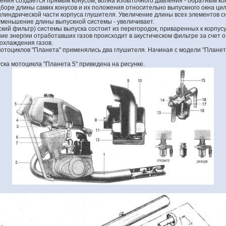
ния создается прямым конусом, волна избыточного давления - обратным ко
дборе длины самих конусов и их положения относительно выпускного окна ц
илиндрической части корпуса глушителя. Увеличение длины всех элементов с
меньшение длины выпускной системы - увеличивает.
кий фильтр) системы выпуска состоит из перегородок, приваренных к корпусу
ние энергии отработавших газов происходит в акустическом фильтре за счет 
охлаждения газов.
мотоциклов "Планета" применялись два глушителя. Начиная с модели "Планет
ска мотоцикла "Планета 5" приведена на рисунке.