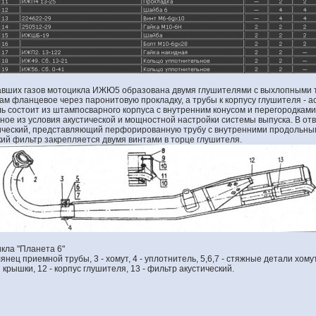
авших газов мотоцикла ИЖЮ5 образована двумя глушителями с выхлопными 
ам фланцевое через паронитовую прокладку, а трубы к корпусу глушителя - 
ль состоит из штампосварного корпуса с внутренним конусом и перегородками
тное из условия акустической и мощностной настройки системы выпуска. В от
тический, представляющий перфорированную трубу с внутренними продольн
кий фильтр закрепляется двумя винтами в торце глушителя.
кла "Планета 6"
лянец приемной трубы, 3 - хомут, 4 - уплотнитель, 5,6,7 - стяжные детали хому
 крышки, 12 - корпус глушителя, 13 - фильтр акустический.