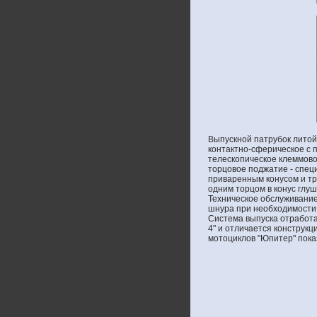
Выпускной патрубок лито
контактно-сферическое с 
телескопическое клеммово
торцовое поджатие - спец
приваренным конусом и тр
одним торцом в конус глу
Техническое обслуживание
шнура при необходимости.
Система выпуска отработа
4" и отличается конструкц
мотоциклов "Юпитер" показ