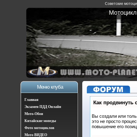
Советские мотоцик
Мотоциклы
Меню клуба
Главная
Как продвинуть 
Экзамен ПДД Онлайн
Мото-Обои
Вы создали или тольк
Китайские мопеды
это не просто проце
повышение его позиц
Фото мотоциклов
Мото ВИДЕО