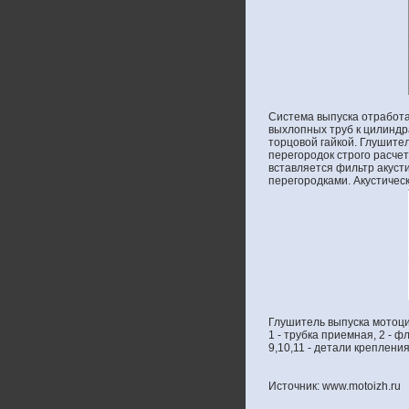
Система выпуска отработ
выхлопных труб к цилиндр
торцовой гайкой. Глушите
перегородок строго расче
вставляется фильтр акус
перегородками. Акустичес
Глушитель выпуска мотоци
1 - трубка приемная, 2 - ф
9,10,11 - детали крепления
Источник: www.motoizh.ru