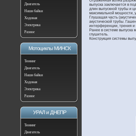
Отраженная волна разряже
Двигатель
выпуска заключается в по
длин выпускной трубы и ц
Наши байки
максимальной мощности, у
Глушащая часть (акустичес
Ходовая
акустической трубы. Гаше
Электрика
интерференции, трения и 
Ранее в системе выпуска 
Разное
глушитель.
Конструкция системы выпу
Мотоциклы МИНСК
Тюнинг
Двигатель
Наши байки
Ходовая
Электрика
Разное
УРАЛ и ДНЕПР
Тюнинг
Двигатель