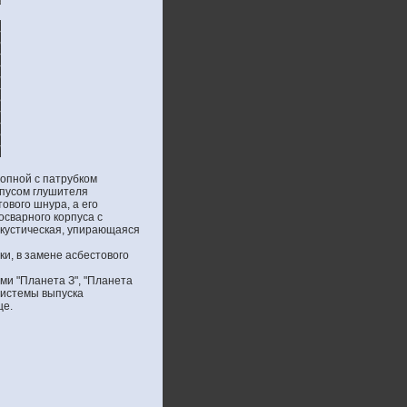
опной с патрубком
рпусом глушителя
ового шнура, а его
осварного корпуса с
акустическая, упирающаяся
и, в замене асбестового
ми "Планета З", "Планета
системы выпуска
це.