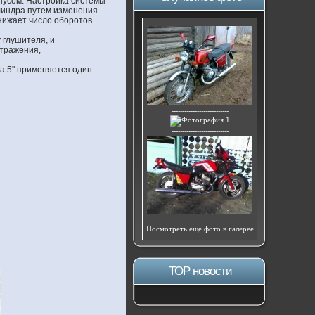
нусом. Настройка системы
илиндра путем изменения
нижает число оборотов
 глушителя, и
отражения,
а 5" применяется один
---------------------------
---------------------------
Посмотреть еще фото в галерее
ТОР новости