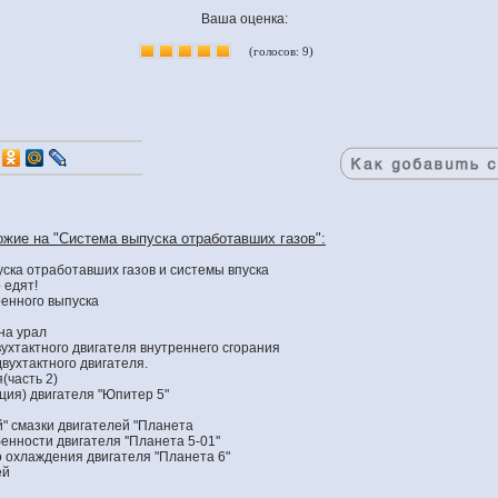
Ваша оценка:
(голосов: 9)
ожие на "Система выпуска отработавших газов":
ска отработавших газов и системы впуска
 едят!
енного выпуска
на урал
ухтактного двигателя внутреннего сгорания
вухтактного двигателя.
(часть 2)
ция) двигателя "Юпитер 5"
" смазки двигателей "Планета
нности двигателя ''Планета 5-01''
 охлаждения двигателя "Планета 6"
ей