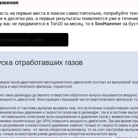
вижения
асть на первые места в поиске самостоятельно, попробуйте те
е в десятки раз, а первые результаты появляются уже в течение
у вас не продвинется в Топ10 за месяц, то в
SeoHammer
за бус
 продвижение сайта
ска отработавших газов
ших газов двухтактного мотоциклетного двигателя состоит из выпускной тру
уса и акустического фильтра, глушителя.
ого окна цилиндра до малого отверстия обратного конуса называется мощнос
мощность двигателя. Конструкция глушащей части (акустического фильтра) т
вигателя от системы выпуска вызвана тем, что истечение отработавших газо
нием волны давления и скорости газов как в цилиндре, так и в системе выпус
т оптимального сочетания волн разряжения и давления газов с моментом отк
 можно значительно (до 30%) повысить мощность двигателя. Так как время пр
 разряжения и избыточного давления зависит только от скорости звука и д
 выпускного окна - от числа оборотов коленвала, то за счет настройки выпу
ь только в некотором узком диапазоне оборотов коленчатого вала.