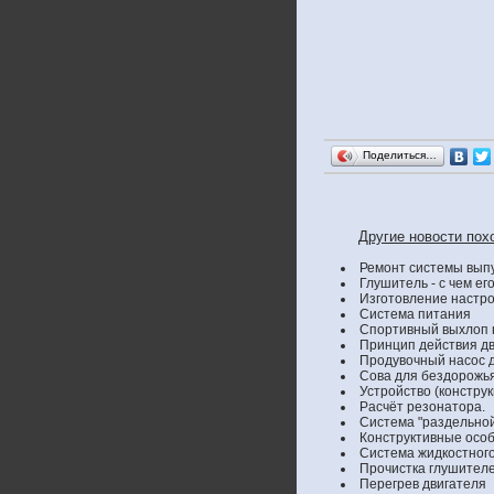
Поделиться…
Другие новости пох
Ремонт системы выпу
Глушитель - с чем его
Изготовление настро
Система питания
Спортивный выхлоп 
Принцип действия дв
Продувочный насос д
Сова для бездорожья
Устройство (конструк
Расчёт резонатора.
Система "раздельной
Конструктивные особе
Система жидкостного
Прочистка глушител
Перегрев двигателя