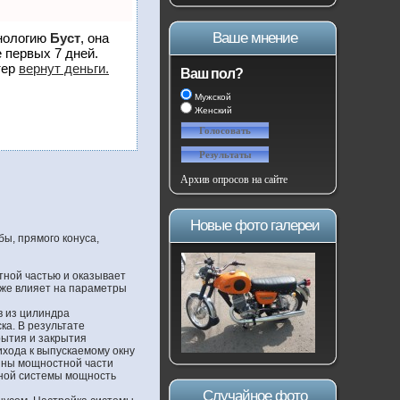
Ваше мнение
хнологию
Буст
, она
 первых 7 дней.
тер
вернут деньги.
Ваш пол?
Мужской
Женский
Архив опросов на сайте
Новые фото галереи
бы, прямого конуса,
тной частью и оказывает
оже влияет на параметры
в из цилиндра
ка. В результате
рытия и закрытия
ихода к выпускаемому окну
лины мощностной части
скной системы мощность
Случайное фото