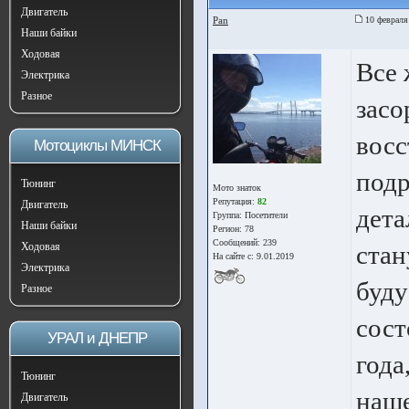
Двигатель
Pan
10 февраля
Наши байки
Ходовая
Все 
Электрика
Разное
засо
восс
Мотоциклы МИНСК
подр
Тюнинг
Мото знаток
Репутация:
82
Двигатель
дета
Группа:
Посетители
Наши байки
Регион: 78
Сообщений: 239
Ходовая
стан
На сайте с: 9.01.2019
Электрика
буду
Разное
сост
УРАЛ и ДНЕПР
года
Тюнинг
наше
Двигатель