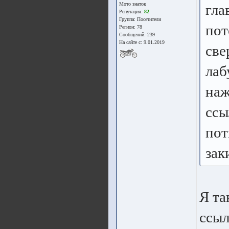
Мото знаток
гла
Репутация:
82
Группа:
Посетители
пот
Регион: 78
Сообщений: 239
На сайте с: 9.01.2019
све
лаб
наж
ссы
пот
зак
Я та
ссыл