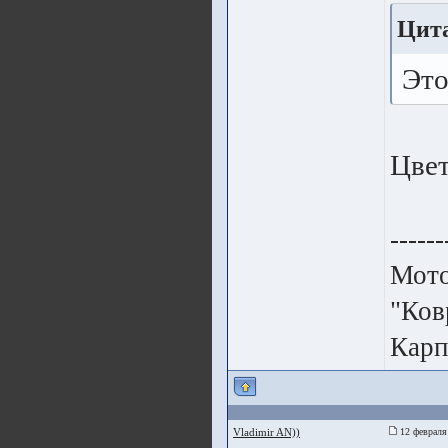
Цита
Это
Цвет
------
Мото
"Ков
Карп
Vladimir AN))
12 февраля