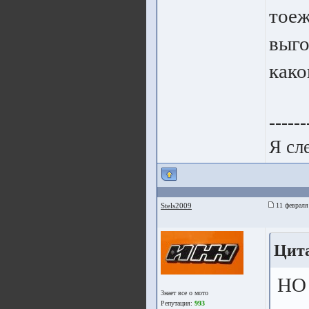
тоеж
выго
како
------
Я сл
Stels2009
11 февраля
Цита
НО 
Знает все о мото
Репутация:
993