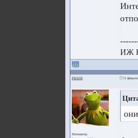
Инте
отпо
------
ИЖ 
FRAER
11 февраля
Цита
они
Мотомастер