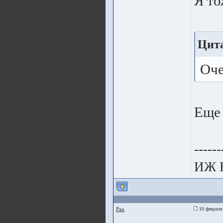
Я то
Цита
Оче
Еще
------
ИЖ 
Pan
10 февраля