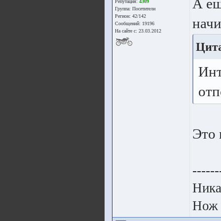
А ещ
Репутация:
4309
Группа:
Посетители
Регион: 42/142
начи
Сообщений: 19196
На сайте с: 23.03.2012
Цита
Инт
отп
Это 
------
Ника
Нож 