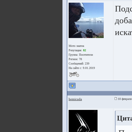
Подс
доба
иска
Мото знаток
Репутация:
82
Группа:
Посетители
Регион: 78
Сообщений: 239
На сайте с: 9.01.2019
hemicuda
10 февраля
Цита