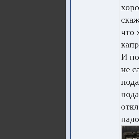
хоро
скаж
что 
капр
И по
не с
пода
пода
откл
надо