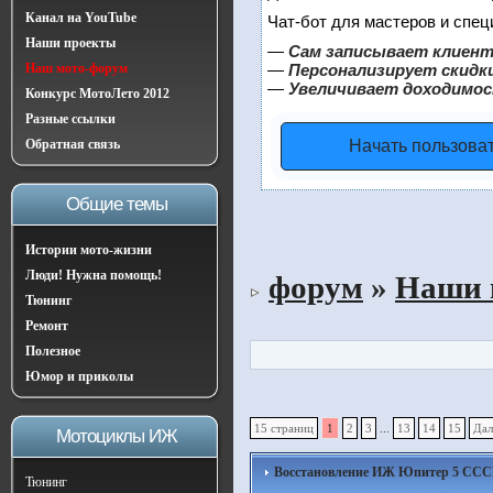
Канал на YouTube
Чат-бот для мастеров и спец
Наши проекты
—
Сам записывает клиент
Наш мото-форум
—
Персонализирует скидки
—
Увеличивает доходимос
Конкурс МотоЛето 2012
Разные ссылки
Обратная связь
Начать пользова
Общие темы
Истории мото-жизни
Люди! Нужна помощь!
форум
»
Наши 
Тюнинг
Ремонт
Полезное
Юмор и приколы
15 страниц
1
2
3
...
13
14
15
Дал
Мотоциклы ИЖ
Восстановление ИЖ Юпитер 5 СССР 1
Тюнинг