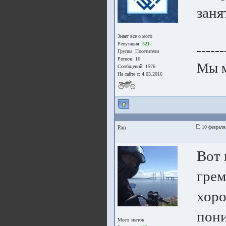
заня
Знает все о мото
Репутация:
521
------
Группа:
Посетители
Регион: 16
Мы 
Сообщений: 1576
На сайте с: 4.03.2016
Pan
10 февраля
Вот 
грем
хоро
пони
Мото знаток