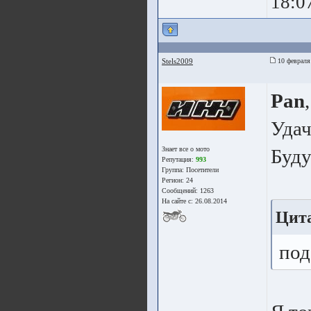
18:0
Stels2009
10 февраля
Pan
,
Удач
Знает все о мото
Буду
Репутация:
993
Группа:
Посетители
Регион: 24
Сообщений: 1263
На сайте с: 26.08.2014
Цита
под