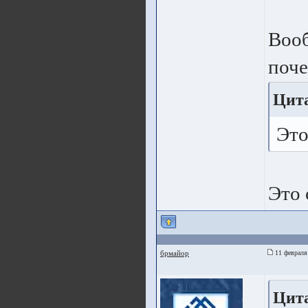
Вооб
поче
Цит
Это
Это 
брмайор
11 февраля
Цита