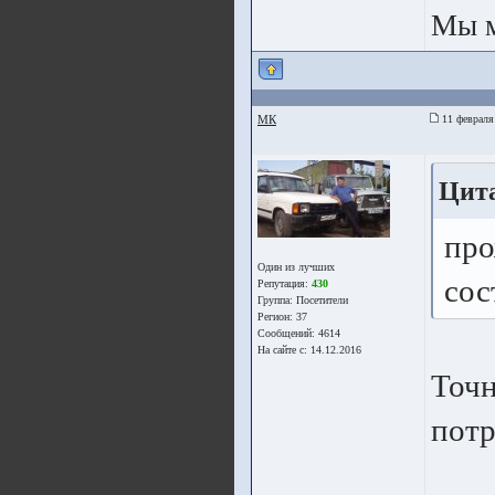
Мы 
МК
11 февраля
Цита
про
Один из лучших
сос
Репутация:
430
Группа:
Посетители
Регион: 37
Сообщений: 4614
На сайте с: 14.12.2016
Точн
потр