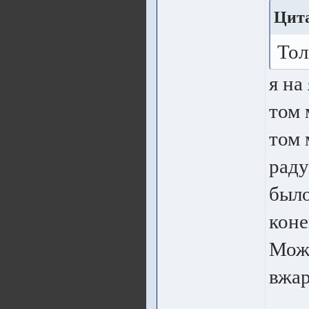
Цит
Тол
я на
том 
том 
раду
было
коне
Може
вжар