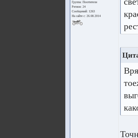
све
Группа:
Посетители
Регион: 24
кра
Сообщений: 1263
На сайте с: 26.08.2014
рес
Цита
Вря
тое
выг
как
Точн