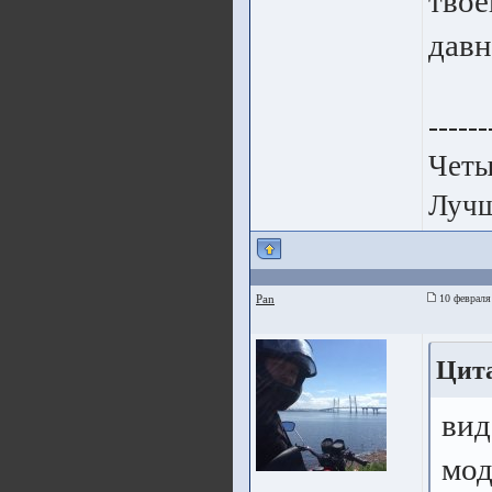
твое
давн
------
Четы
Лучш
Pan
10 февраля
Цита
вид
мод