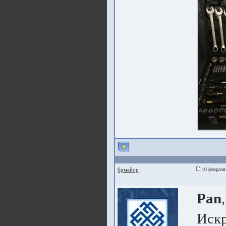
брмайор
10 февраля
Pan
,
Искр