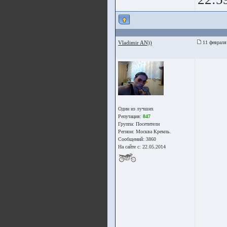
Vladimir AN))
11 февраля
Один из лучших
Репутация:
847
Группа:
Посетители
Регион: Москва Кремль.
Сообщений: 3860
На сайте с: 22.05.2014