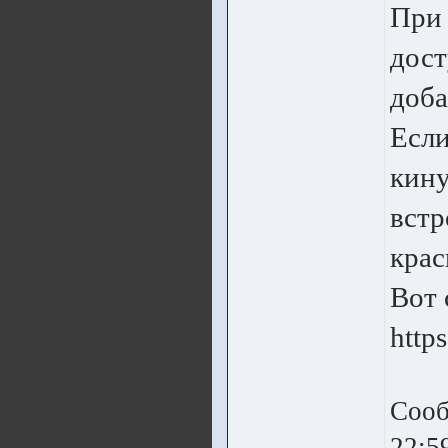
При 
дост
доба
Если
кину
встр
крас
Вот 
http
Сооб
22:5