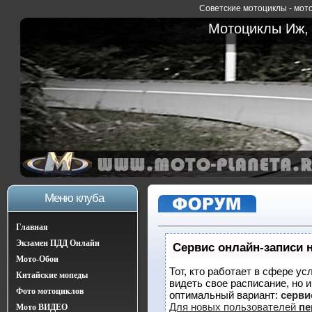
Советские мотоциклы - мото
Мотоциклы Иж, 
Меню клуба
Главная
Экзамен ПДД Онлайн
Сервис онлайн-записи 
Мото-Обои
Тот, кто работает в сфере ус
Китайские мопеды
видеть свое расписание, но 
Фото мотоциклов
оптимальный вариант:
сервис
Для новых пользователей
пе
Мото ВИДЕО