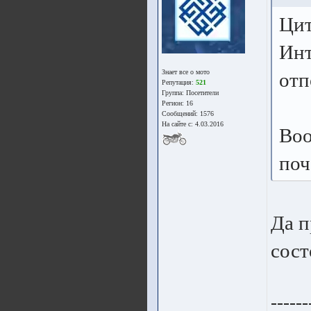
Цит
Инт
Знает все о мото
отп
Репутация:
521
Группа:
Посетители
Регион: 16
Сообщений: 1576
На сайте с: 4.03.2016
Воо
поч
Да п
сост
------