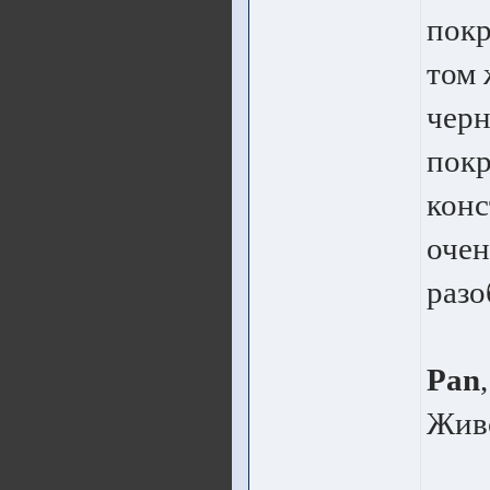
покр
том 
черн
покр
конс
очен
разо
Pan
,
Живо