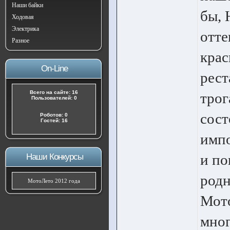
Наши байки
бы, 
Ходовая
Электрика
отте
Разное
крас
On-Line
рест
Всего на сайте: 16
трог
Пользователей: 0
сост
Роботов: 0
Гостей: 16
импо
и по
Наши Конкурсы
родн
МотоЛето 2012 года
Мото
мног