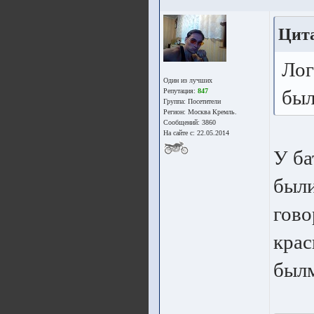
Цита
Лог
Один из лучших
был
Репутация:
847
Группа:
Посетители
Регион: Москва Кремль.
Сообщений: 3860
На сайте с: 22.05.2014
У ба
были
гово
крас
былм