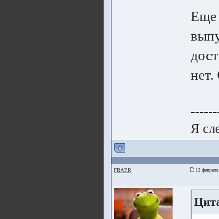
Еще 
выпу
дост
нет.
------
Я сл
FRAER
12 февраля
Цита