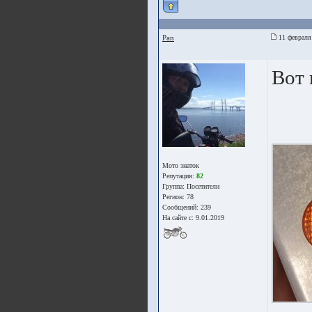
Pan
11 февраля
Вот 
Мото знаток
Репутация:
82
Группа:
Посетители
Регион: 78
Сообщений: 239
На сайте с: 9.01.2019