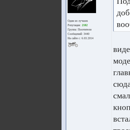
Под
доб
Один из лучших
воо
Репутация:
2182
Группа:
Посетители
Сообщений: 3440
На сайте с: 6.03.2014
виде
моде
глав
сюда
смал
кноп
вста