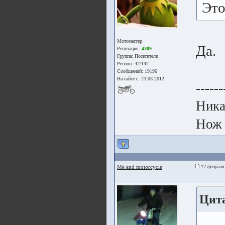
Это
Мотомастер
Да.
Репутация:
4309
Группа:
Посетители
Регион: 42/142
Сообщений: 19196
На сайте с: 23.03.2012
------
Ника
Нож 
Me and motorcycle
12 февраля
Цита