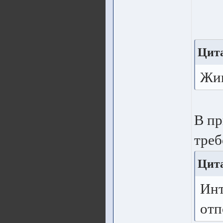
Цита
Жив
В пр
треб
Цита
Инт
отп