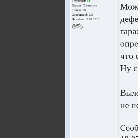
Репутация:
82
Може
Группа:
Посетители
Регион: 78
Сообщений: 239
дефе
На сайте с: 9.01.2019
гара
опре
что 
Ну с
Выло
не п
Сооб