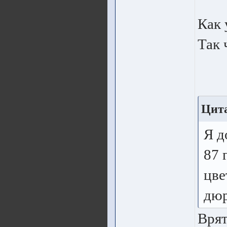
Как 
Так 
Цита
Я д
87 
цве
дюр
Врят