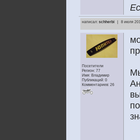
Ес
написал:
schherbi
| 8 июля 201
мо
пр
Посетители
Мы
Регион: 77
Имя: Владимир
Публикаций: 0
Ан
Комментариев: 26
вы
по
зн