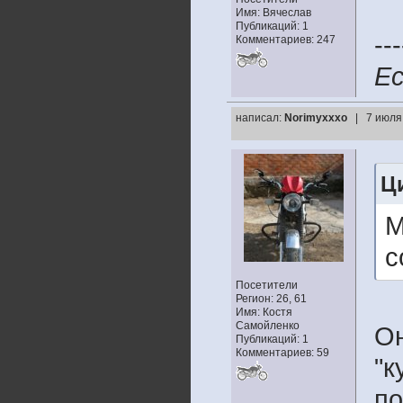
Имя: Вячеслав
Публикаций: 1
---
Комментариев: 247
Ес
написал:
Norimyxxxo
| 7 июля
Ци
М
с
Посетители
Регион: 26, 61
Имя: Костя
Самойленко
Он
Публикаций: 1
Комментариев: 59
"к
по