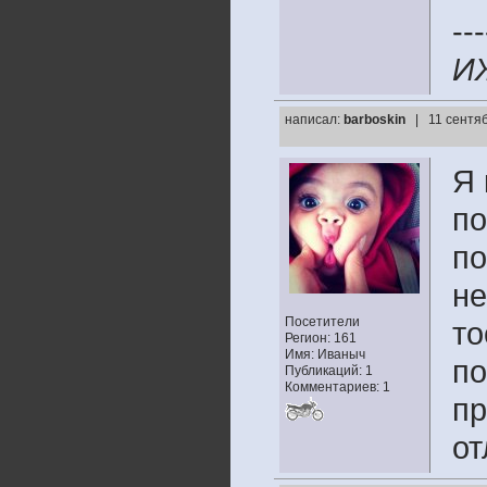
---
ИЖ
написал:
barboskin
| 11 сентя
Я 
по
по
не
Посетители
то
Регион: 161
Имя: Иваныч
по
Публикаций: 1
Комментариев: 1
пр
от