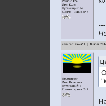
ко
Регион: 124
Имя: Колян
Публикаций: 14
Комментариев: 547
---
Не
написал:
slava11
| 8 июля 2014
Ц
О
Посетители
"
Имя: Вячеслав
Публикаций: 1
Комментариев: 247
На