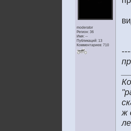
пр
ви
moderator
Регион: 36
Имя: --
Публикаций: 13
Комментариев: 710
---
пр
__
Ко
"р
ск
ж 
ле