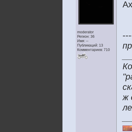
Ах
moderator
---
Регион: 36
Имя: --
пр
Публикаций: 13
Комментариев: 710
__
Ко
"р
ск
ж 
ле
__