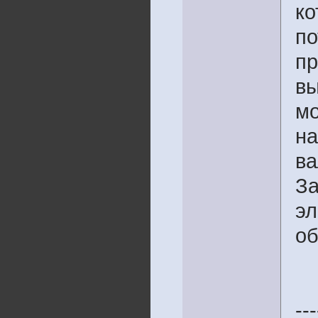
ко
по
пр
вы
мо
на
в
За
эл
об
---