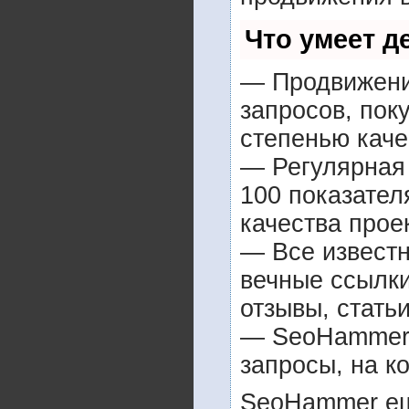
Что умеет 
— Продвижение
запросов, пок
степенью каче
— Регулярная 
100 показател
качества прое
— Все извест
вечные ссылки
отзывы, статьи
— SeoHammer п
запросы, на к
SeoHammer ещ