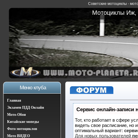
Советские мотоциклы - мото
Мотоциклы Иж, 
Меню клуба
Главная
Экзамен ПДД Онлайн
Сервис онлайн-записи 
Мото-Обои
Тот, кто работает в сфере ус
Китайские мопеды
видеть свое расписание, но 
Фото мотоциклов
оптимальный вариант:
сервис
Для новых пользователей
пе
Мото ВИДЕО