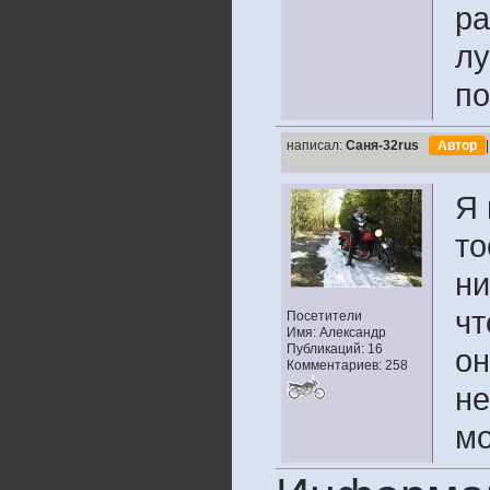
ра
лу
по
написал:
Саня-32rus
Автор
Я 
то
ни
чт
Посетители
Имя: Александр
Публикаций: 16
он
Комментариев: 258
не
мо