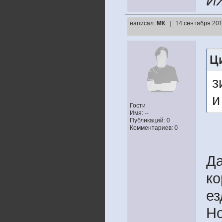
И
написал:
МК
| 14 сентября 201
Ц
з
и
Гости
Имя: --
Публикаций: 0
Комментариев: 0
Да
ко
ез
Но