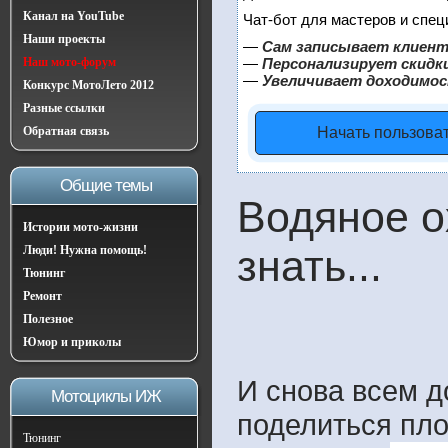
Канал на YouTube
Чат-бот для мастеров и спец
Наши проекты
—
Сам записывает клиент
Наш мото-форум
—
Персонализирует скидки
—
Увеличивает доходимос
Конкурс МотоЛето 2012
Разные ссылки
Обратная связь
Начать пользова
Общие темы
Водяное о
Истории мото-жизни
знать...
Люди! Нужна помощь!
Тюнинг
Ремонт
Полезное
Юмор и приколы
И снова всем д
Мотоциклы ИЖ
поделиться пл
Тюнинг