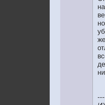
на
ве
но
уб
же
от
вс
де
ни
---