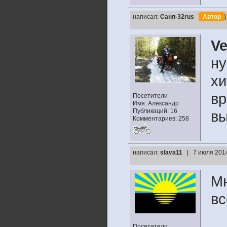
написал:
Саня-32rus
Автор
V
ну
хи
вр
Посетители
Имя: Александр
Публикаций: 16
вы
Комментариев: 258
написал:
slava11
| 7 июля 2014
Мн
вс
Посетители