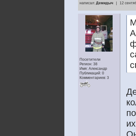
написал:
Демидыч
| 12 сентя
М
А
ф
с
Посетители
с
Регион: 38
Имя: Александр
Публикаций: 0
Комментариев: 3
Де
ко
по
их
Он