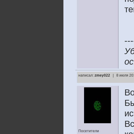
те
---
Уб
ос
написал:
zmey022
| 8 июля 20
Во
Бы
и
Вс
Посетители