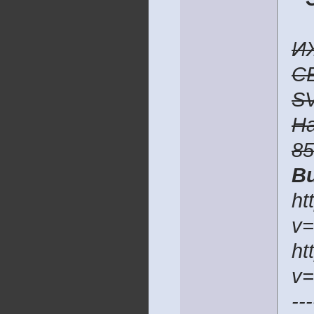
И
C
S
H
8
В
ht
v
ht
v
---