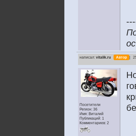
---
По
ос
написал:
vitalik.ru
Автор
| 2
Но
го
кр
Посетители
б
Регион: 36
Имя: Виталий
Публикаций: 1
Комментариев: 2