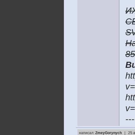
И
C
S
H
8
В
ht
v
ht
v
---
написал:
ZmeyGorynych
| 25 