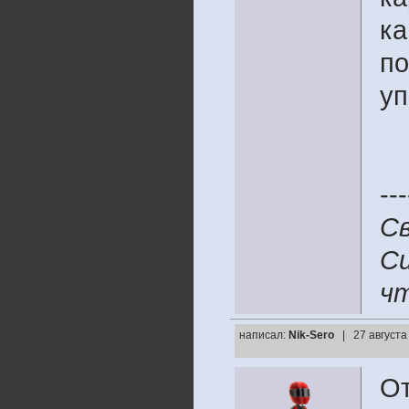
ка
по
уп
---
Св
Си
чт
написал:
Nik-Sero
| 27 августа
От