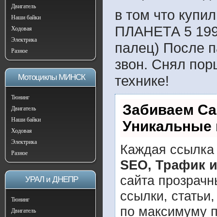
Двигатель
в том что купил
Наши байки
ПЛАНЕТА 5 1994
Ходовая
Электрика
палец) После п
Разное
звон. Снял пор
Мотоциклы МИНСК
технике!
Тюнинг
Забиваем Са
Двигатель
Наши байки
Уникальные 
Ходовая
Электрика
Каждая ссылка 
Разное
SEO, Трафик 
сайта прозрачн
УРАЛ и ДНЕПР
ссылки, статьи
Тюнинг
по максимуму 
Двигатель