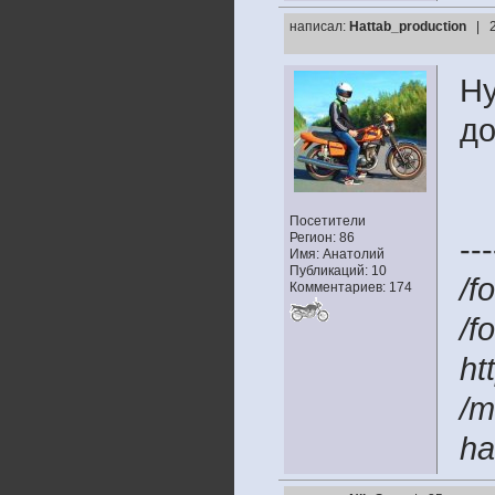
написал:
Hattab_production
| 
Ну
до
Посетители
Регион: 86
---
Имя: Анатолий
Публикаций: 10
/f
Комментариев: 174
/f
ht
/m
ha