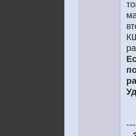
то
ма
вт
КШ
ра
Е
п
ра
Уд
---