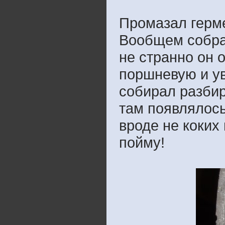
Промазал герме
Вообщем собрал
не странно он 
поршневую и ув
собирал разбир
там появлялось
вроде не коких
пойму!