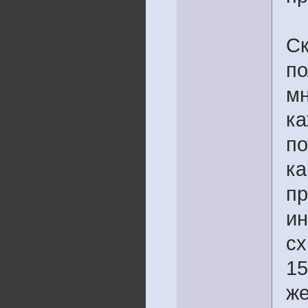
Ск
по
мн
ка
по
ка
пр
ин
сх
15
же