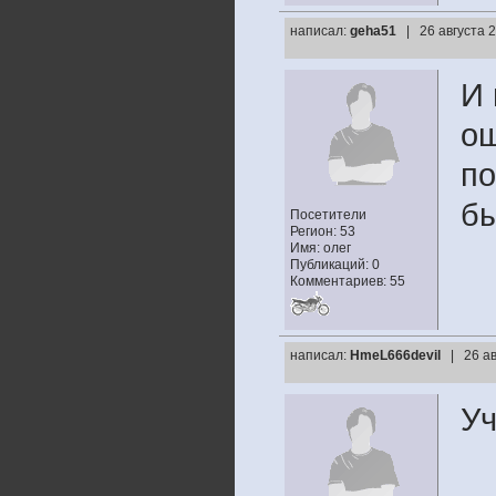
написал:
geha51
| 26 августа 
И 
ош
по
бы
Посетители
Регион: 53
Имя: олег
Публикаций: 0
Комментариев: 55
написал:
HmeL666devil
| 26 а
Уч