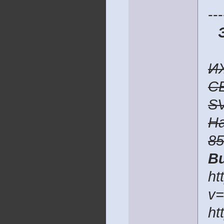
---
И
C
S
H
8
В
ht
v
ht