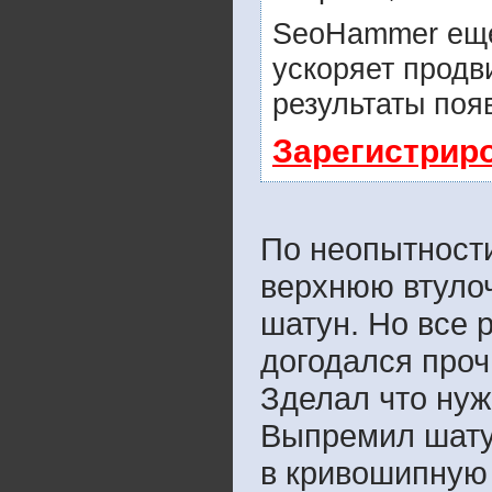
SeoHammer еще
ускоряет продв
результаты поя
Зарегистрир
По неопытности
верхнюю втуло
шатун. Но все 
догодался проч
Зделал что нуж
Выпремил шату
в кривошипную 