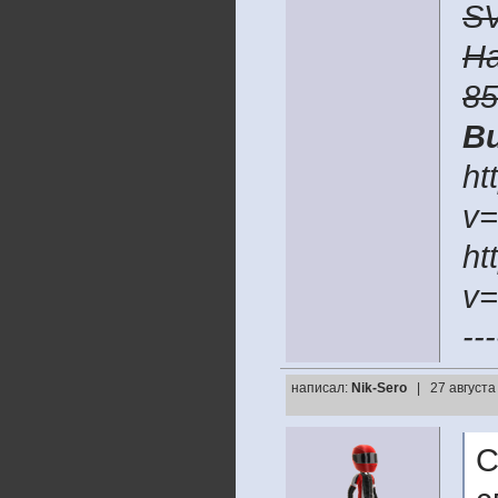
S
H
8
В
ht
v
ht
v
---
написал:
Nik-Sero
| 27 августа
С