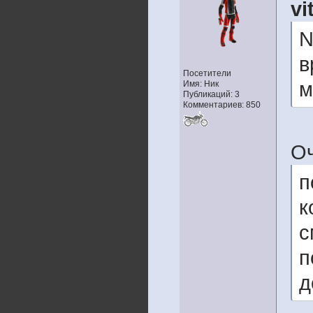
vi
N
в
Посетители
м
Имя: Ник
Публикаций: 3
Комментариев: 850
Оч
п
к
с
п
д