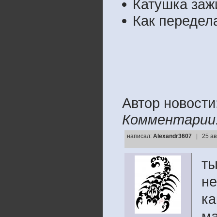
Катушка заж
Как передел
Автор новости: 
Комментарии
написал:
Alexandr3607
| 25 ав
ты
не
ка
ма