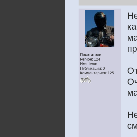
Не
ка
ма
пр
Посетители
Регион: 124
Имя: Iwan
От
Публикаций: 0
Комментариев: 125
Оч
ма
Не
см