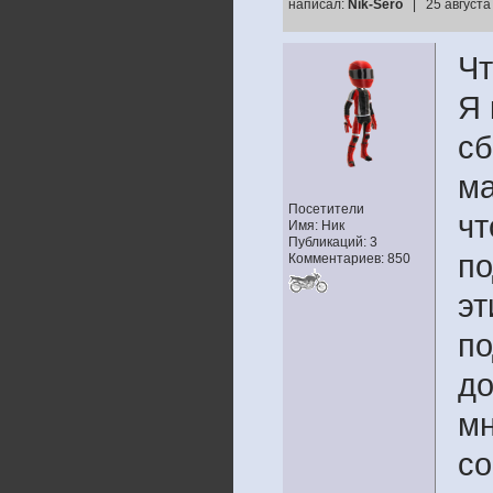
написал:
Nik-Sero
| 25 августа
Чт
Я 
сб
ма
Посетители
чт
Имя: Ник
Публикаций: 3
по
Комментариев: 850
эт
по
до
мн
со