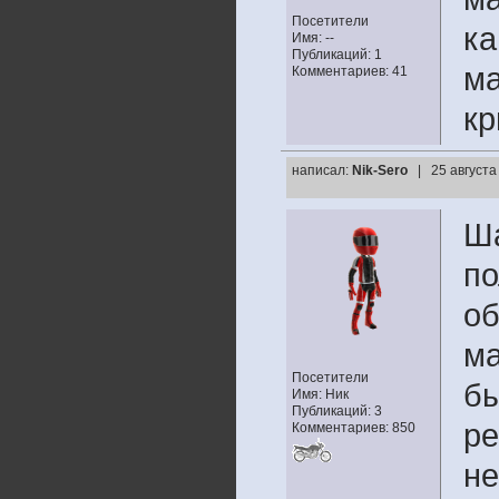
Посетители
ка
Имя: --
Публикаций: 1
ма
Комментариев: 41
к
написал:
Nik-Sero
| 25 августа
Ша
по
об
ма
Посетители
бы
Имя: Ник
Публикаций: 3
ре
Комментариев: 850
не