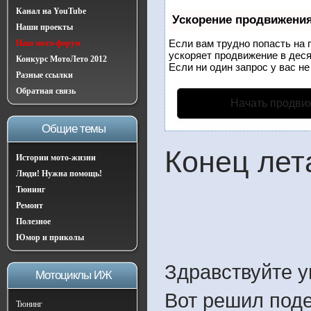
Канал на YouTube
Ускорение продвижени
Наши проекты
Если вам трудно попасть на 
Наш мото-форум
ускоряет продвижение в деся
Конкурс МотоЛето 2012
Если ни один запрос у вас не
Разные ссылки
Обратная связь
Начать продви
Общие темы
Конец лет
Истории мото-жизни
Люди! Нужна помощь!
Тюнинг
Ремонт
Полезное
Юмор и приколы
Здравствуйте 
Мотоциклы ИЖ
Вот решил поде
Тюнинг