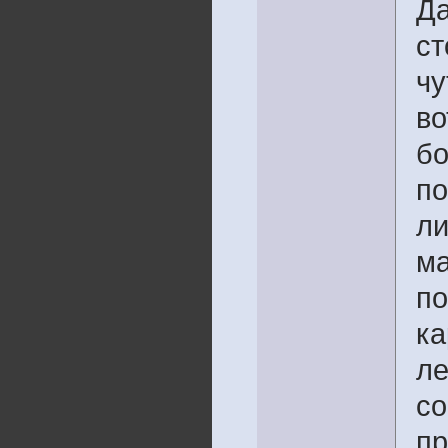
Да
ст
чу
во
бо
по
ли
ма
по
ка
ле
со
пр