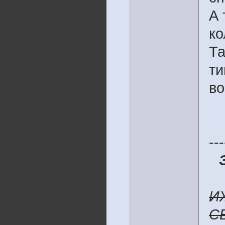
А 
ко
Та
ти
во
---
И
C