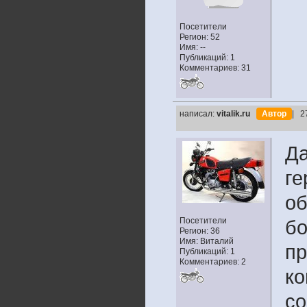
Посетители
Регион: 52
Имя: --
Публикаций: 1
Комментариев: 31
написал:
vitalik.ru
Автор
| 2
Да
ге
об
Посетители
бо
Регион: 36
Имя: Виталий
пр
Публикаций: 1
Комментариев: 2
ко
со