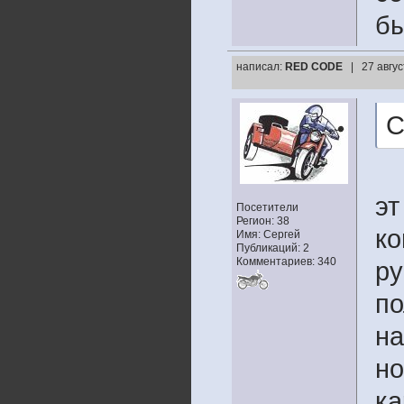
бы
написал:
RED CODE
| 27 авгу
С
эт
Посетители
Регион: 38
ко
Имя: Сергей
Публикаций: 2
Комментариев: 340
ру
по
на
но
ка