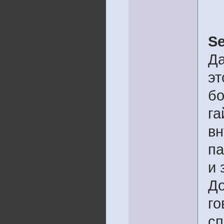
Se
Да
эт
бо
га
вн
па
и 
До
го
сп