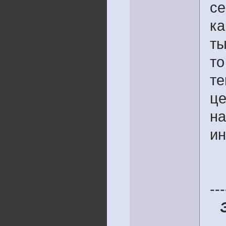
се
ка
ты
то
те
це
на
ин
---