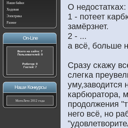
Наши байки
О недостатках:
Ходовая
1 - потеет карб
Электрика
Разное
замёрзнет.
2 - ...
On-Line
а всё, больше н
Всего на сайте: 7
Пользователей: 0
Cразу скажу вс
Роботов: 0
Гостей: 7
слегка преувел
уму,заводится 
Наши Конкурсы
карбюратора, м
МотоЛето 2012 года
продолжения "т
него всё, но р
"удовлетворите