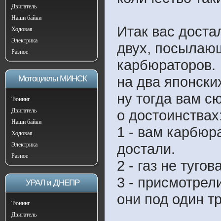
Двигатель
Наши байки
Итак вас доста
Ходовая
Электрика
двух, посылаю
Разное
карбюраторов.
на два японских
Мотоциклы МИНСК
ну тогда вам с
Тюнинг
Двигатель
о достоинствах
Наши байки
1 - вам карбюр
Ходовая
достали.
Электрика
Разное
2 - газ не туго
3 - присмотрел
УРАЛ и ДНЕПР
они под один т
Тюнинг
Двигатель