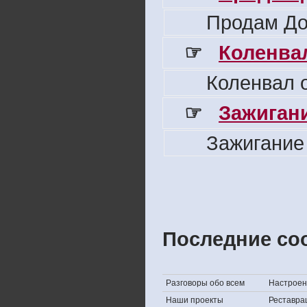
Продам До
☞
Коленвал
Коленвал о
☞
Зажигани
Зажигание
Последние со
Разговоры обо всем
Настроени
Наши проекты
Реставра