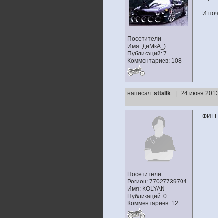
И поч
Посетители
Имя: ДиМкА_)
Публикаций: 7
Комментариев: 108
написал:
sttallk
| 24 июня 2013
ФИГН
Посетители
Регион: 77027739704
Имя: KOLYAN
Публикаций: 0
Комментариев: 12