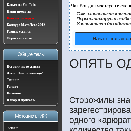
Канал на YouTube
Чат-бот для мастеров и спец
Наши проекты
—
Сам записывает клиент
Наш мото-форум
—
Персонализирует скидки
—
Увеличивает доходимос
Конкурс МотоЛето 2012
Разные ссылки
Обратная связь
Начать пользова
Общие темы
ОПЯТЬ О
Истории мото-жизни
Люди! Нужна помощь!
Тюнинг
Ремонт
Полезное
Cторожилы знаю
Юмор и приколы
зарегестрирова
Мотоциклы ИЖ
одного карюрат
количество так
Тюнинг