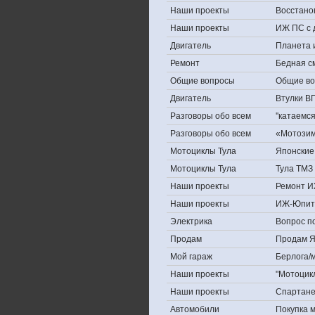
Наши проекты
Восстано
Наши проекты
ИЖ ПС с 
Двигатель
Планета 
Ремонт
Бедная с
Общие вопросы
Общие в
Двигатель
Втулки В
Разговоры обо всем
''катаемс
Разговоры обо всем
«Мотозима
Мотоциклы Тула
Японские 
Мотоциклы Тула
Тула ТМЗ 
Наши проекты
Ремонт И
Наши проекты
ИЖ-Юпит
Электрика
Вопрос по
Продам
Продам Яп
Мой гараж
Берлога/м
Наши проекты
"Мотоцик
Наши проекты
Спартан
Автомобили
Покупка 