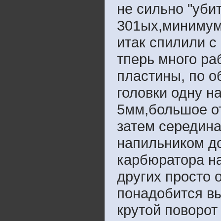
не сильно "убит
301ых,минимум
итак спилили с
тперь много ра
пластины, по о
головки одну н
5мм,большое от
затем середина
напильником до
карбюратора на
других просто 
понадобится вы
крутой поворот