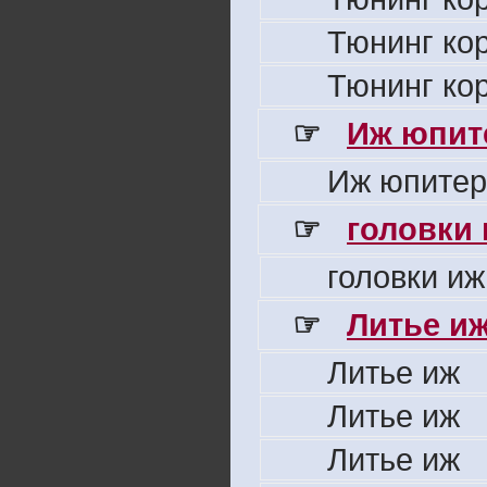
Тюнинг ко
Тюнинг ко
☞
Иж юпите
Иж юпитер
☞
головки
головки иж
☞
Литье и
Литье иж
Литье иж
Литье иж