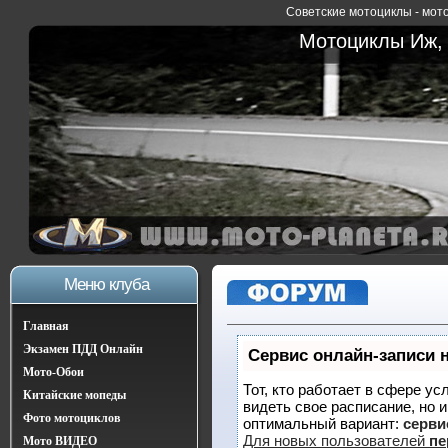
Советские мотоциклы - мото
Мотоциклы Иж, 
Меню клуба
Главная
Экзамен ПДД Онлайн
Сервис онлайн-записи 
Мото-Обои
Тот, кто работает в сфере ус
Китайские мопеды
видеть свое расписание, но 
Фото мотоциклов
оптимальный вариант:
сервис
Для новых пользователей
пе
Мото ВИДЕО