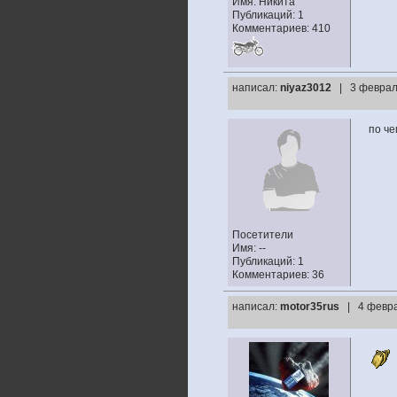
Имя: Никита
Публикаций: 1
Комментариев: 410
написал:
niyaz3012
| 3 феврал
по че
Посетители
Имя: --
Публикаций: 1
Комментариев: 36
написал:
motor35rus
| 4 февра