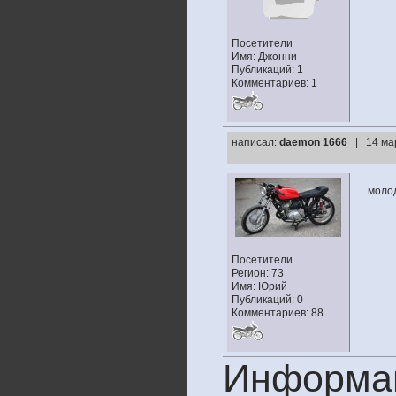
Посетители
Имя: Джонни
Публикаций: 1
Комментариев: 1
написал:
daemon 1666
| 14 ма
моло
Посетители
Регион: 73
Имя: Юрий
Публикаций: 0
Комментариев: 88
Информа