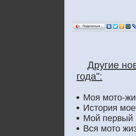
Поделиться…
Другие но
года":
Моя мото-жи
История мое
Мой первый 
Вся мото жиз