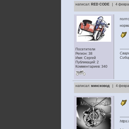
написал:
RED CODE
| 4 февра
полт
норма
--------
Посетители
Свар
Регион: 38
Сибир
Имя: Сергей
Публикаций: 2
Комментариев: 340
написал:
минсковод
| 4 февра
--------
https