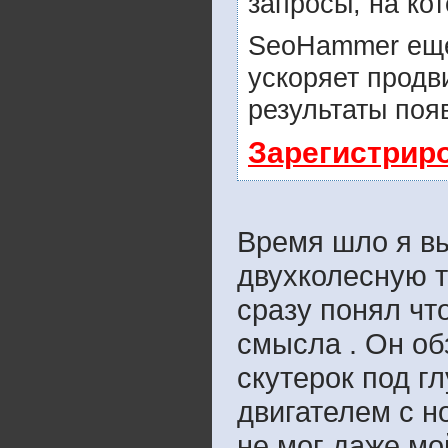
запросы, на ко
SeoHammer еще
ускоряет продв
результаты поя
Зарегистрир
Время шло я вы
двухколесную т
сразу понял чт
смысла . Он об
скутерок под гл
двигателем с н
не мог даже мой