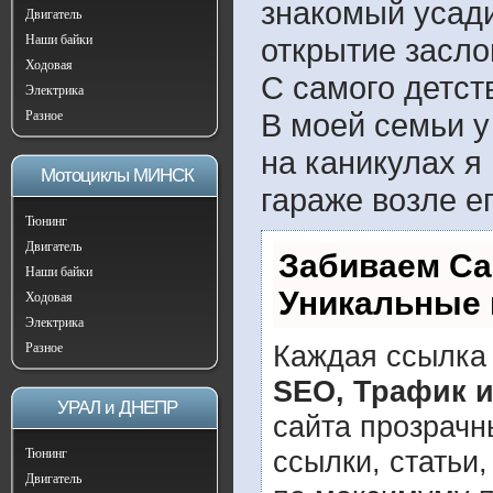
знакомый усади
Двигатель
Наши байки
открытие засло
Ходовая
С самого детст
Электрика
В моей семьи у
Разное
на каникулах я
Мотоциклы МИНСК
гараже возле ег
Тюнинг
Двигатель
Забиваем Са
Наши байки
Уникальные 
Ходовая
Электрика
Каждая ссылка 
Разное
SEO, Трафик 
УРАЛ и ДНЕПР
сайта прозрачн
ссылки, статьи
Тюнинг
Двигатель