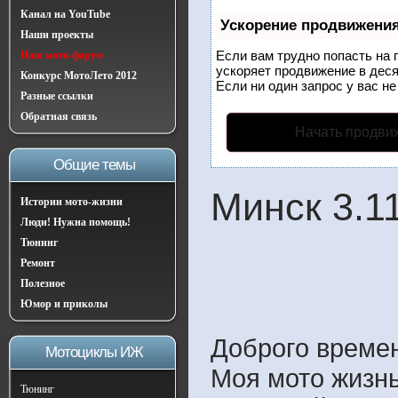
Канал на YouTube
Ускорение продвижени
Наши проекты
Если вам трудно попасть на 
Наш мото-форум
ускоряет продвижение в деся
Конкурс МотоЛето 2012
Если ни один запрос у вас не
Разные ссылки
Обратная связь
Начать продви
Общие темы
Минск 3.1
Истории мото-жизни
Люди! Нужна помощь!
Тюнинг
Ремонт
Полезное
Юмор и приколы
Доброго времен
Мотоциклы ИЖ
Моя мото жизнь
Тюнинг