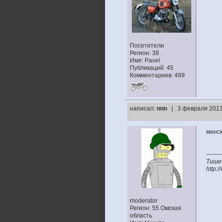
Посетители
Регион: 38
Имя: Pavel
Публикаций: 45
Комментариев: 489
написал:
nnn
| 3 февраля 2013
минск
--------
Тише
http:
moderator
Регион: 55 Омская
область