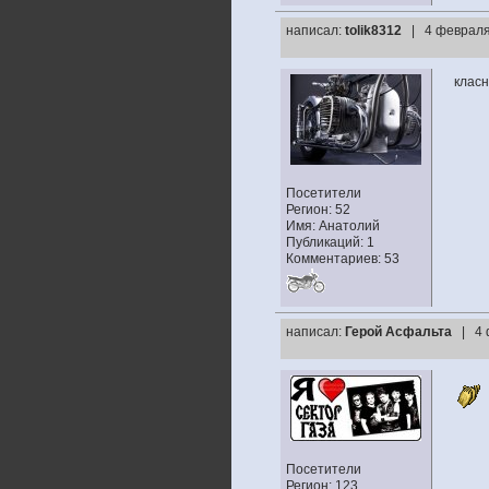
написал:
tolik8312
| 4 февраля
класн
Посетители
Регион: 52
Имя: Анатолий
Публикаций: 1
Комментариев: 53
написал:
Герой Асфальта
| 4 
Посетители
Регион: 123