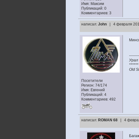
Имя: Максим
Публикаций: 0
Комментариев: 3
написал:
John
| 4 февраля 201
Минс
--------
Урал 
******
Old S
Посетители
Регион: 74/174
Имя: Евгений
Публикаций: 4
Комментариев: 492
написал:
ROMAN 68
| 4 февра
Багаж