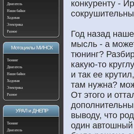
конкуренту - И
Двигатель
сокрушительный
Наши байки
Ходовая
Электрика
Год назад наше
Разное
мысль - а може
Мотоциклы МИНСК
тюнинг? Разбир
Тюнинг
какую-то круглу
Двигатель
и так ее крутил
Наши байки
Ходовая
там нужна? мо
Электрика
От этого и отт
Разное
дополнительны
УРАЛ и ДНЕПР
выводу, что ро
один автошный 
Тюнинг
Двигатель