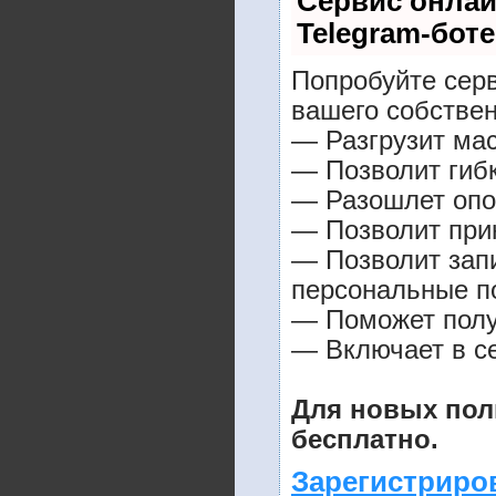
Сервис онлай
Telegram-боте
Попробуйте серв
вашего собствен
— Разгрузит мас
— Позволит гибк
— Разошлет опо
— Позволит прин
— Позволит зап
персональные п
— Поможет получ
— Включает в се
Для новых пол
бесплатно.
Зарегистриро