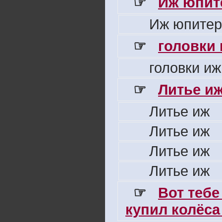
☞
Иж юпите
Иж юпитер
☞
головки
головки иж
☞
Литье и
Литье иж
Литье иж
Литье иж
Литье иж
☞
Вот тебе
купил колёса 