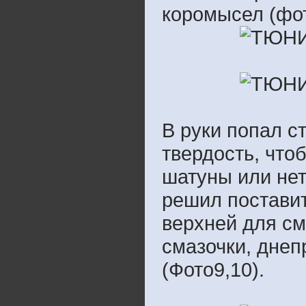
коромысел (фот
В руки попал с
твердость, что
шатуны или нет.
решил поставит
верхней для см
смазочки, днепр
(Фото9,10).