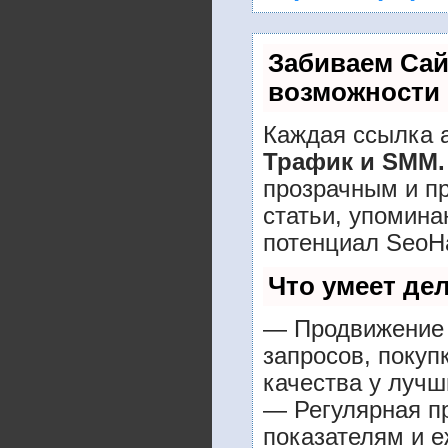
Забиваем Са
возможности
Каждая ссылка а
Трафик и SMM.
прозрачным и п
статьи, упомина
потенциал SeoH
Что умеет де
— Продвижение 
запросов, покуп
качества у лучш
— Регулярная пр
показателям и е