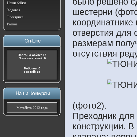
было решено сд
Наши байки
шестерни (фото
Ходовая
Электрика
координатнике 
Разное
отверстия для 
On-Line
размерам получ
отсутствия ред
Всего на сайте: 15
Пользователей: 0
Роботов: 0
Гостей: 15
Наши Конкурсы
(фото2).
МотоЛето 2012 года
Преходник для
конструкции. В
клапана: перв