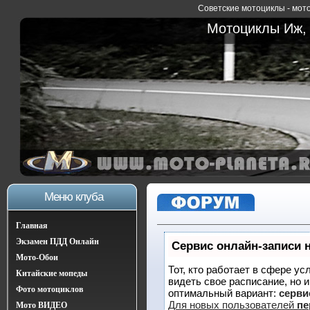
Советские мотоциклы - мото
Мотоциклы Иж, 
Меню клуба
Главная
Экзамен ПДД Онлайн
Сервис онлайн-записи 
Мото-Обои
Тот, кто работает в сфере ус
Китайские мопеды
видеть свое расписание, но 
Фото мотоциклов
оптимальный вариант:
сервис
Для новых пользователей
пе
Мото ВИДЕО