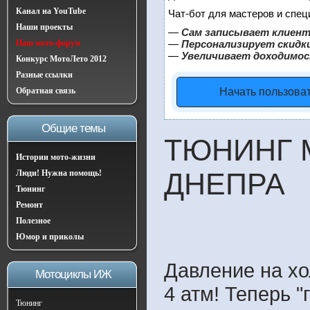
Канал на YouTube
Чат-бот для мастеров и спец
Наши проекты
—
Сам записывает клиент
Наш мото-форум
—
Персонализирует скидки
—
Увеличивает доходимос
Конкурс МотоЛето 2012
Разные ссылки
Обратная связь
Начать пользова
Общие темы
ТЮНИНГ
Истории мото-жизни
ДНЕПРА
Люди! Нужна помощь!
Тюнинг
Ремонт
Полезное
Юмор и приколы
Давление на хо
Мотоциклы ИЖ
4 атм! Теперь 
Тюнинг